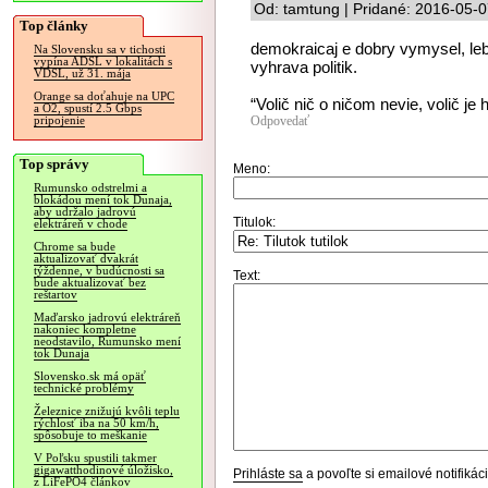
Od: tamtung | Pridané: 2016-05-0
Top články
demokraicaj e dobry vymysel, leb
Na Slovensku sa v tichosti
vypína ADSL v lokalitách s
vyhrava politik.
VDSL, už 31. mája
Orange sa doťahuje na UPC
“Volič nič o ničom nevie, volič je
a O2, spustí 2.5 Gbps
Odpovedať
pripojenie
Top správy
Meno:
Rumunsko odstrelmi a
blokádou mení tok Dunaja,
aby udržalo jadrovú
Titulok:
elektráreň v chode
Chrome sa bude
aktualizovať dvakrát
týždenne, v budúcnosti sa
Text:
bude aktualizovať bez
reštartov
Maďarsko jadrovú elektráreň
nakoniec kompletne
neodstavilo, Rumunsko mení
tok Dunaja
Slovensko.sk má opäť
technické problémy
Železnice znižujú kvôli teplu
rýchlosť iba na 50 km/h,
spôsobuje to meškanie
V Poľsku spustili takmer
gigawatthodinové úložisko,
Prihláste sa
a povoľte si emailové notifiká
z LiFePO4 článkov