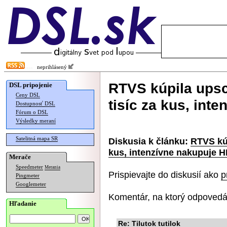
neprihlásený
RTVS kúpila ups
DSL pripojenie
Ceny DSL
tisíc za kus, int
Dostupnosť DSL
Fórum o DSL
Výsledky meraní
Satelitná mapa SR
Diskusia k článku:
RTVS kúp
kus, intenzívne nakupuje 
Merače
Speedmeter
Merania
Prispievajte do diskusií ako
p
Pingmeter
Googlemeter
Komentár, na ktorý odpovedá
Hľadanie
Re: Tilutok tutilok