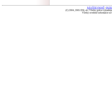
NÁVŠTEVNOSŤ
|
INZE
(C) 2004, 2005 DSL.sk | Všetky práva vyhradené
Všetky uvedené informácie sú b