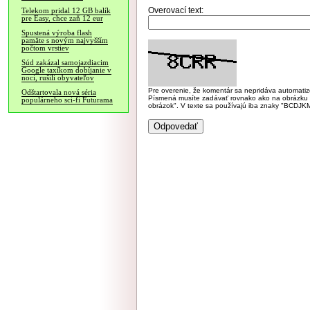
Overovací text:
Telekom pridal 12 GB balík
pre Easy, chce zaň 12 eur
Spustená výroba flash
pamäte s novým najvyšším
počtom vrstiev
Súd zakázal samojazdiacim
Google taxíkom dobíjanie v
noci, rušili obyvateľov
Pre overenie, že komentár sa nepridáva automatizov
Odštartovala nová séria
Písmená musíte zadávať rovnako ako na obrázku veľk
populárneho sci-fi Futurama
obrázok". V texte sa používajú iba znaky "BC