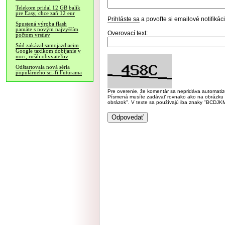
Telekom pridal 12 GB balík
pre Easy, chce zaň 12 eur
Prihláste sa
a povoľte si emailové notifiká
Spustená výroba flash
pamäte s novým najvyšším
Overovací text:
počtom vrstiev
Súd zakázal samojazdiacim
Google taxíkom dobíjanie v
noci, rušili obyvateľov
Odštartovala nová séria
populárneho sci-fi Futurama
Pre overenie, že komentár sa nepridáva automatizov
Písmená musíte zadávať rovnako ako na obrázku veľk
obrázok". V texte sa používajú iba znaky "BC