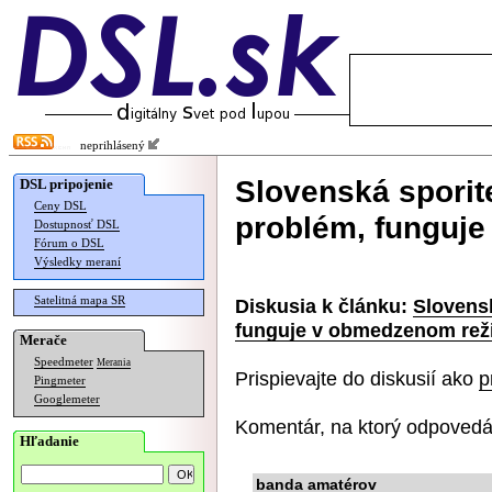
neprihlásený
Slovenská sporit
DSL pripojenie
Ceny DSL
problém, funguj
Dostupnosť DSL
Fórum o DSL
Výsledky meraní
Satelitná mapa SR
Diskusia k článku:
Slovens
funguje v obmedzenom rež
Merače
Speedmeter
Merania
Prispievajte do diskusií ako
p
Pingmeter
Googlemeter
Komentár, na ktorý odpovedá
Hľadanie
banda amatérov