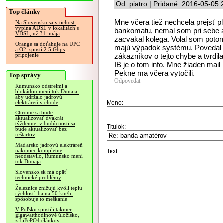
Od: piatro | Pridané: 2016-05-05 
Top články
Mne včera tiež nechcela prejsť pla
Na Slovensku sa v tichosti
vypína ADSL v lokalitách s
bankomatu, nemal som pri sebe 
VDSL, už 31. mája
zacvakal kolega. Volal som potom
Orange sa doťahuje na UPC
majú výpadok systému. Povedal s
a O2, spustí 2.5 Gbps
zákazníkov o tejto chybe a tvrdila
pripojenie
IB je o tom info. Mne žiaden mail
Pekne ma včera vytočili.
Top správy
Odpovedať
Rumunsko odstrelmi a
blokádou mení tok Dunaja,
aby udržalo jadrovú
Meno:
elektráreň v chode
Chrome sa bude
aktualizovať dvakrát
týždenne, v budúcnosti sa
Titulok:
bude aktualizovať bez
reštartov
Maďarsko jadrovú elektráreň
nakoniec kompletne
Text:
neodstavilo, Rumunsko mení
tok Dunaja
Slovensko.sk má opäť
technické problémy
Železnice znižujú kvôli teplu
rýchlosť iba na 50 km/h,
spôsobuje to meškanie
V Poľsku spustili takmer
gigawatthodinové úložisko,
z LiFePO4 článkov