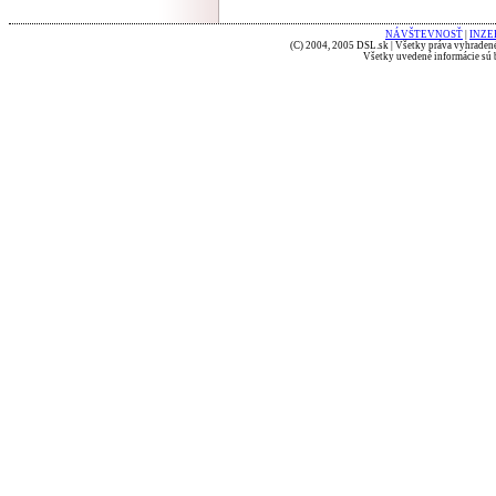
NÁVŠTEVNOSŤ
|
INZE
(C) 2004, 2005 DSL.sk | Všetky práva vyhradené
Všetky uvedené informácie sú b