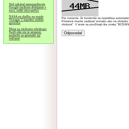
Súd zakázal samojazdiacim
Google taxíkom dobíjanie v
noci, rušili obyvateľov
NASA na diaľku na sonde
Pre overenie, že komentár sa nepridáva automatizov
Voyager 2 úspešne znížila
Písmená musíte zadávať rovnako ako na obrázku veľk
spotrebu
obrázok". V texte sa používajú iba znaky "BC
Misia na záchranu teleskopu
Swift ešte nie je stratená,
podarilo sa spomaliť jej
otáčanie