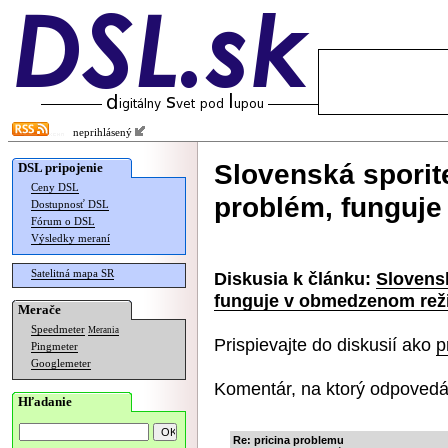
neprihlásený
Slovenská sporit
DSL pripojenie
Ceny DSL
problém, funguj
Dostupnosť DSL
Fórum o DSL
Výsledky meraní
Satelitná mapa SR
Diskusia k článku:
Slovens
funguje v obmedzenom rež
Merače
Speedmeter
Merania
Prispievajte do diskusií ako
p
Pingmeter
Googlemeter
Komentár, na ktorý odpovedá
Hľadanie
Re: pricina problemu