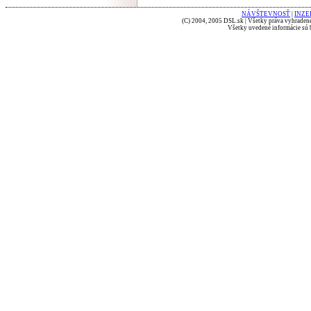
NÁVŠTEVNOSŤ
|
INZE
(C) 2004, 2005 DSL.sk | Všetky práva vyhradené
Všetky uvedené informácie sú b