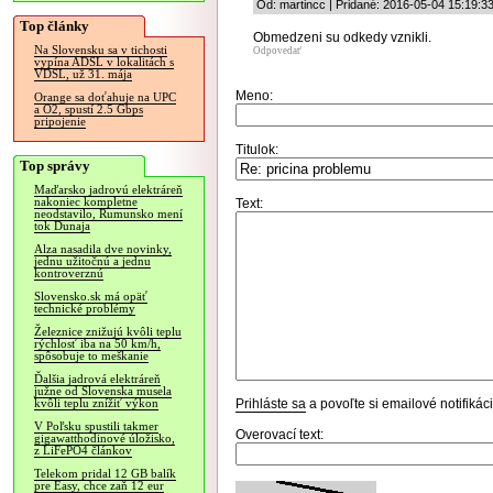
Od: martincc | Pridané: 2016-05-04 15:19:3
Top články
Obmedzeni su odkedy vznikli.
Na Slovensku sa v tichosti
Odpovedať
vypína ADSL v lokalitách s
VDSL, už 31. mája
Meno:
Orange sa doťahuje na UPC
a O2, spustí 2.5 Gbps
pripojenie
Titulok:
Top správy
Maďarsko jadrovú elektráreň
nakoniec kompletne
Text:
neodstavilo, Rumunsko mení
tok Dunaja
Alza nasadila dve novinky,
jednu užitočnú a jednu
kontroverznú
Slovensko.sk má opäť
technické problémy
Železnice znižujú kvôli teplu
rýchlosť iba na 50 km/h,
spôsobuje to meškanie
Ďalšia jadrová elektráreň
južne od Slovenska musela
Prihláste sa
a povoľte si emailové notifiká
kvôli teplu znížiť výkon
V Poľsku spustili takmer
Overovací text:
gigawatthodinové úložisko,
z LiFePO4 článkov
Telekom pridal 12 GB balík
pre Easy, chce zaň 12 eur