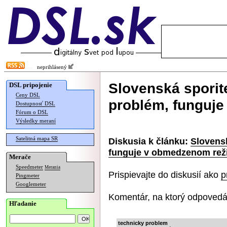
neprihlásený
Slovenská sporit
DSL pripojenie
Ceny DSL
problém, funguj
Dostupnosť DSL
Fórum o DSL
Výsledky meraní
Satelitná mapa SR
Diskusia k článku:
Slovens
funguje v obmedzenom rež
Merače
Speedmeter
Merania
Prispievajte do diskusií ako
p
Pingmeter
Googlemeter
Komentár, na ktorý odpovedá
Hľadanie
technicky problem