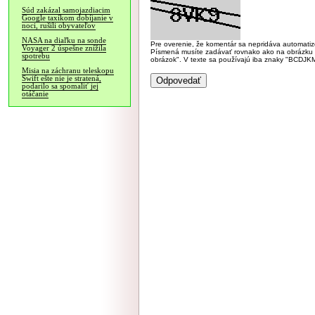
Súd zakázal samojazdiacim
Google taxíkom dobíjanie v
noci, rušili obyvateľov
NASA na diaľku na sonde
Pre overenie, že komentár sa nepridáva automatizov
Voyager 2 úspešne znížila
Písmená musíte zadávať rovnako ako na obrázku veľk
spotrebu
obrázok". V texte sa používajú iba znaky "BC
Misia na záchranu teleskopu
Swift ešte nie je stratená,
podarilo sa spomaliť jej
otáčanie