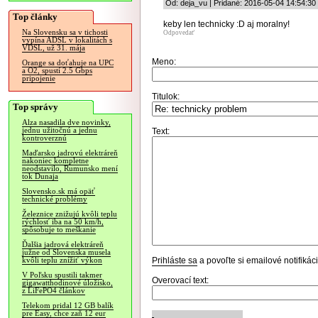
Od: deja_vu | Pridané: 2016-05-04 14:54:30
Top články
keby len technicky :D aj moralny!
Na Slovensku sa v tichosti
Odpovedať
vypína ADSL v lokalitách s
VDSL, už 31. mája
Meno:
Orange sa doťahuje na UPC
a O2, spustí 2.5 Gbps
pripojenie
Titulok:
Top správy
Alza nasadila dve novinky,
jednu užitočnú a jednu
Text:
kontroverznú
Maďarsko jadrovú elektráreň
nakoniec kompletne
neodstavilo, Rumunsko mení
tok Dunaja
Slovensko.sk má opäť
technické problémy
Železnice znižujú kvôli teplu
rýchlosť iba na 50 km/h,
spôsobuje to meškanie
Ďalšia jadrová elektráreň
južne od Slovenska musela
Prihláste sa
a povoľte si emailové notifiká
kvôli teplu znížiť výkon
V Poľsku spustili takmer
Overovací text:
gigawatthodinové úložisko,
z LiFePO4 článkov
Telekom pridal 12 GB balík
pre Easy, chce zaň 12 eur