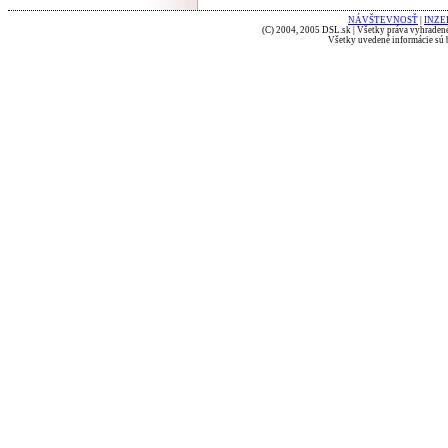
NÁVŠTEVNOSŤ
|
INZE
(C) 2004, 2005 DSL.sk | Všetky práva vyhradené
Všetky uvedené informácie sú b