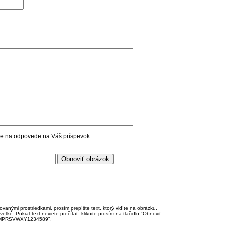
cie na odpovede na Váš príspevok.
anými prostriedkami, prosím prepíšte text, ktorý vidíte na obrázku.
é. Pokiaľ text neviete prečítať, kliknite prosím na tlačidlo "Obnoviť
DJKMPRSVWXY1234589".