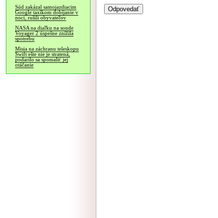
Súd zakázal samojazdiacim
Google taxíkom dobíjanie v
noci, rušili obyvateľov
NASA na diaľku na sonde
Voyager 2 úspešne znížila
spotrebu
Misia na záchranu teleskopu
Swift ešte nie je stratená,
podarilo sa spomaliť jej
otáčanie