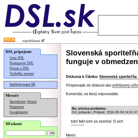
neprihlásený
Slovenská sporiteľň
DSL pripojenie
Ceny DSL
funguje v obmedze
Dostupnosť DSL
Fórum o DSL
Výsledky meraní
Diskusia k článku:
Slovenská sporiteľňa
Satelitná mapa SR
Prispievajte do diskusií ako
prihlásený užív
Komentár, na ktorý odpovedáte:
Merače
Speedmeter
Merania
Pingmeter
Re: pricina problemu
Googlemeter
Od: pobavilo | Pridané: 2016-05-04 14:51:47
toto! fakt som sa zasmial :D ach
Hľadanie
Odpovedať
Meno: