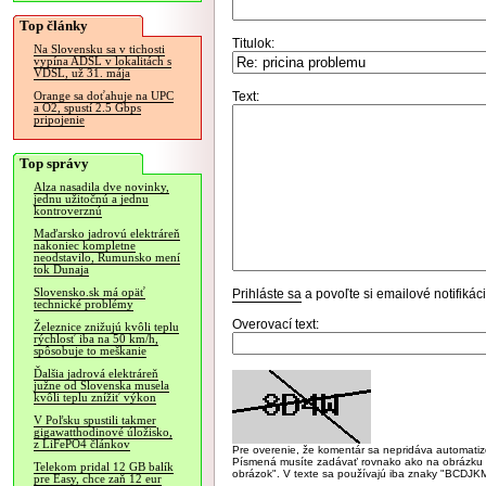
Top články
Titulok:
Na Slovensku sa v tichosti
vypína ADSL v lokalitách s
VDSL, už 31. mája
Text:
Orange sa doťahuje na UPC
a O2, spustí 2.5 Gbps
pripojenie
Top správy
Alza nasadila dve novinky,
jednu užitočnú a jednu
kontroverznú
Maďarsko jadrovú elektráreň
nakoniec kompletne
neodstavilo, Rumunsko mení
tok Dunaja
Slovensko.sk má opäť
Prihláste sa
a povoľte si emailové notifiká
technické problémy
Overovací text:
Železnice znižujú kvôli teplu
rýchlosť iba na 50 km/h,
spôsobuje to meškanie
Ďalšia jadrová elektráreň
južne od Slovenska musela
kvôli teplu znížiť výkon
V Poľsku spustili takmer
gigawatthodinové úložisko,
z LiFePO4 článkov
Pre overenie, že komentár sa nepridáva automatizov
Písmená musíte zadávať rovnako ako na obrázku veľk
Telekom pridal 12 GB balík
obrázok". V texte sa používajú iba znaky "BC
pre Easy, chce zaň 12 eur