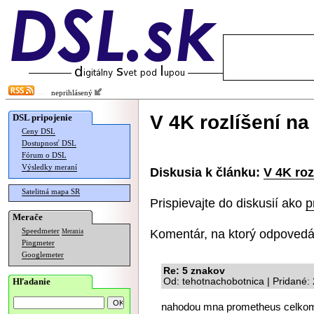
neprihlásený
V 4K rozlíšení na 
DSL pripojenie
Ceny DSL
Dostupnosť DSL
Fórum o DSL
Výsledky meraní
Diskusia k článku:
V 4K roz
Satelitná mapa SR
Prispievajte do diskusií ako
p
Merače
Komentár, na ktorý odpovedá
Speedmeter
Merania
Pingmeter
Googlemeter
Re: 5 znakov
Hľadanie
Od: tehotnachobotnica | Pridané:
nahodou mna prometheus celkom ba