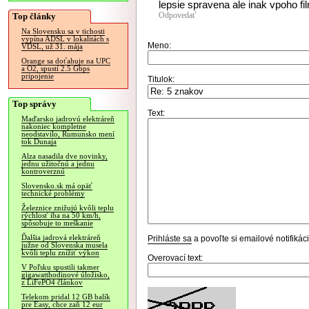
lepsie spravena ale inak vpoho fi
Odpovedať
Top články
Na Slovensku sa v tichosti
vypína ADSL v lokalitách s
Meno:
VDSL, už 31. mája
Orange sa doťahuje na UPC
a O2, spustí 2.5 Gbps
pripojenie
Titulok:
Top správy
Text:
Maďarsko jadrovú elektráreň
nakoniec kompletne
neodstavilo, Rumunsko mení
tok Dunaja
Alza nasadila dve novinky,
jednu užitočnú a jednu
kontroverznú
Slovensko.sk má opäť
technické problémy
Železnice znižujú kvôli teplu
rýchlosť iba na 50 km/h,
spôsobuje to meškanie
Ďalšia jadrová elektráreň
Prihláste sa
a povoľte si emailové notifiká
južne od Slovenska musela
kvôli teplu znížiť výkon
Overovací text:
V Poľsku spustili takmer
gigawatthodinové úložisko,
z LiFePO4 článkov
Telekom pridal 12 GB balík
pre Easy, chce zaň 12 eur