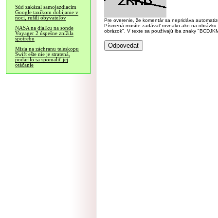
Súd zakázal samojazdiacim
Google taxíkom dobíjanie v
noci, rušili obyvateľov
Pre overenie, že komentár sa nepridáva automatizov
Písmená musíte zadávať rovnako ako na obrázku veľk
NASA na diaľku na sonde
obrázok". V texte sa používajú iba znaky "BC
Voyager 2 úspešne znížila
spotrebu
Misia na záchranu teleskopu
Swift ešte nie je stratená,
podarilo sa spomaliť jej
otáčanie