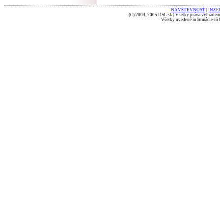
NÁVŠTEVNOSŤ
|
INZE
(C) 2004, 2005 DSL.sk | Všetky práva vyhradené
Všetky uvedené informácie sú b