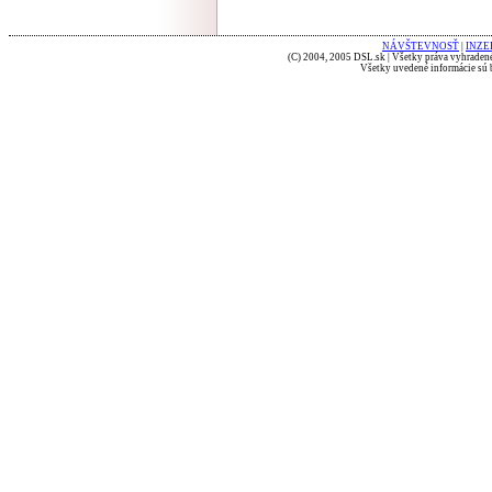
NÁVŠTEVNOSŤ
|
INZE
(C) 2004, 2005 DSL.sk | Všetky práva vyhradené
Všetky uvedené informácie sú b