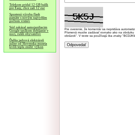
Telekom pridal 12 GB balík
pre Easy, chce zaň 12 eur
Spustená výroba flash
pamäte s novým najvyšším
počtom vrstiev
Súd zakázal samojazdiacim
Pre overenie, že komentár sa nepridáva automatizov
Google taxíkom dobíjanie v
Písmená musíte zadávať rovnako ako na obrázku veľk
noci, rušili obyvateľov
obrázok". V texte sa používajú iba znaky "BC
Ďalšia jadrová elektráreň
južne od Slovenska musela
kvôli teplu znížiť výkon