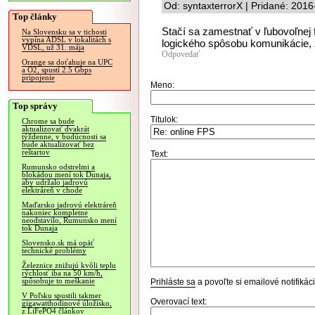
Od: syntaxterrorX | Pridané: 201
Top články
Stačí sa zamestnať v ľubovoľnej 
Na Slovensku sa v tichosti
vypína ADSL v lokalitách s
logického spôsobu komunikácie, 
VDSL, už 31. mája
Odpovedať
Orange sa doťahuje na UPC
a O2, spustí 2.5 Gbps
pripojenie
Meno:
Top správy
Titulok:
Chrome sa bude
aktualizovať dvakrát
týždenne, v budúcnosti sa
bude aktualizovať bez
reštartov
Text:
Rumunsko odstrelmi a
blokádou mení tok Dunaja,
aby udržalo jadrovú
elektráreň v chode
Maďarsko jadrovú elektráreň
nakoniec kompletne
neodstavilo, Rumunsko mení
tok Dunaja
Slovensko.sk má opäť
technické problémy
Železnice znižujú kvôli teplu
rýchlosť iba na 50 km/h,
spôsobuje to meškanie
Prihláste sa
a povoľte si emailové notifiká
V Poľsku spustili takmer
Overovací text:
gigawatthodinové úložisko,
z LiFePO4 článkov