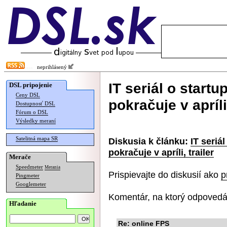
neprihlásený
IT seriál o start
DSL pripojenie
Ceny DSL
pokračuje v apríli,
Dostupnosť DSL
Fórum o DSL
Výsledky meraní
Satelitná mapa SR
Diskusia k článku:
IT seriá
pokračuje v apríli, trailer
Merače
Speedmeter
Merania
Prispievajte do diskusií ako
p
Pingmeter
Googlemeter
Komentár, na ktorý odpovedá
Hľadanie
Re: online FPS