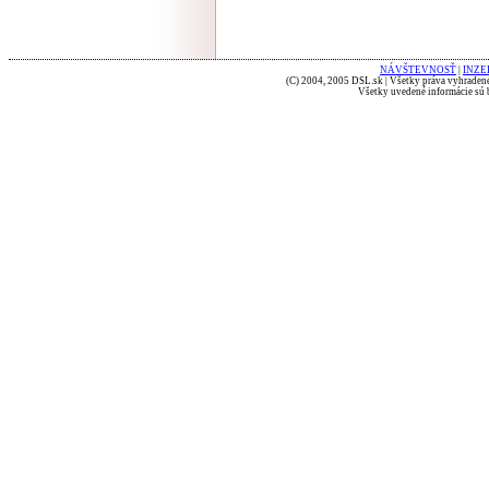
NÁVŠTEVNOSŤ
|
INZE
(C) 2004, 2005 DSL.sk | Všetky práva vyhradené
Všetky uvedené informácie sú b