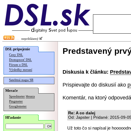
neprihlásený
Predstavený prvý
DSL pripojenie
Ceny DSL
Dostupnosť DSL
Fórum o DSL
Výsledky meraní
Diskusia k článku:
Predsta
Satelitná mapa SR
Prispievajte do diskusií ako
p
Merače
Komentár, na ktorý odpovedá
Speedmeter
Merania
Pingmeter
Googlemeter
Re: A co dalej
Hľadanie
Od: Japster | Pridané: 2015-09-0
Už toto čo si napísal je hooooodn