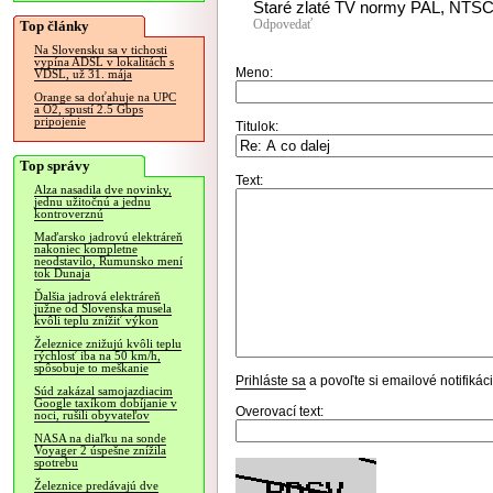
Staré zlaté TV normy PAL, NTS
Odpovedať
Top články
Na Slovensku sa v tichosti
vypína ADSL v lokalitách s
Meno:
VDSL, už 31. mája
Orange sa doťahuje na UPC
a O2, spustí 2.5 Gbps
pripojenie
Titulok:
Top správy
Text:
Alza nasadila dve novinky,
jednu užitočnú a jednu
kontroverznú
Maďarsko jadrovú elektráreň
nakoniec kompletne
neodstavilo, Rumunsko mení
tok Dunaja
Ďalšia jadrová elektráreň
južne od Slovenska musela
kvôli teplu znížiť výkon
Železnice znižujú kvôli teplu
rýchlosť iba na 50 km/h,
spôsobuje to meškanie
Prihláste sa
a povoľte si emailové notifiká
Súd zakázal samojazdiacim
Google taxíkom dobíjanie v
Overovací text:
noci, rušili obyvateľov
NASA na diaľku na sonde
Voyager 2 úspešne znížila
spotrebu
Železnice predávajú dve