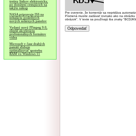
tretiny lístkov elektronicky,
po donútení cestujúcich na
takýto nákup
Pre overenie, že komentár sa nepridáva automatizov
NASA pripravuje ISS na
Písmená musíte zadávať rovnako ako na obrázku veľk
inštaláciu posledných
obrázok". V texte sa používajú iba znaky "BC
nových solárnych panelov
Vydaný nový FFmpeg 9.0,
zlepšil akceleráciu
profesionálnych formátov
videa
Microsoft v čase drahých
pamätí sľubuje
optimalizovať spotrebu
RAM vo Windows 11