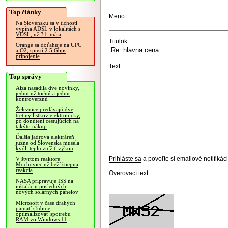
Top články
Meno:
Na Slovensku sa v tichosti
vypína ADSL v lokalitách s
VDSL, už 31. mája
Titulok:
Orange sa doťahuje na UPC
a O2, spustí 2.5 Gbps
pripojenie
Text:
Top správy
Alza nasadila dve novinky,
jednu užitočnú a jednu
kontroverznú
Železnice predávajú dve
tretiny lístkov elektronicky,
po donútení cestujúcich na
takýto nákup
Ďalšia jadrová elektráreň
južne od Slovenska musela
kvôli teplu znížiť výkon
Prihláste sa
a povoľte si emailové notifiká
V štvrtom reaktore
Mochoviec už beží štiepna
reakcia
Overovací text:
NASA pripravuje ISS na
inštaláciu posledných
nových solárnych panelov
Microsoft v čase drahých
pamätí sľubuje
optimalizovať spotrebu
RAM vo Windows 11