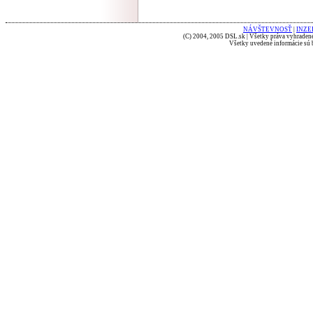
NÁVŠTEVNOSŤ
|
INZE
(C) 2004, 2005 DSL.sk | Všetky práva vyhradené
Všetky uvedené informácie sú b