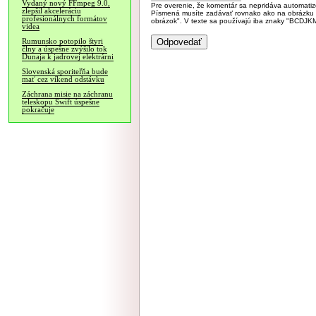
Vydaný nový FFmpeg 9.0,
Pre overenie, že komentár sa nepridáva automatizov
zlepšil akceleráciu
Písmená musíte zadávať rovnako ako na obrázku veľk
profesionálnych formátov
obrázok". V texte sa používajú iba znaky "BC
videa
Rumunsko potopilo štyri
člny a úspešne zvýšilo tok
Dunaja k jadrovej elektrárni
Slovenská sporiteľňa bude
mať cez víkend odstávku
Záchrana misie na záchranu
teleskopu Swift úspešne
pokračuje