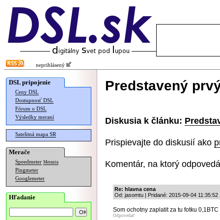
neprihlásený
Predstavený prvý
DSL pripojenie
Ceny DSL
Dostupnosť DSL
Fórum o DSL
Výsledky meraní
Diskusia k článku:
Predsta
Satelitná mapa SR
Prispievajte do diskusií ako
p
Merače
Komentár, na ktorý odpovedá
Speedmeter
Merania
Pingmeter
Googlemeter
Re: hlavna cena
Od: jasomtu | Pridané: 2015-09-04 11:35:52
Hľadanie
Som ochotny zaplatit za tu fotku 0,1BTC
Odpovedať