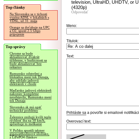
television, UltraHD, UHDTV, or
(4320p)
Top články
Odpovedať
Na Slovensku sa v tichosti
vypína ADSL v lokalitách s
VDSL, už 31. mája
Meno:
Orange sa doťahuje na UPC
a O2, spustí 2.5 Gbps
pripojenie
Titulok:
Top správy
Chrome sa bude
Text:
aktualizovať dvakrát
týždenne, v budúcnosti sa
bude aktualizovať bez
reštartov
Rumunsko odstrelmi a
blokádou mení tok Dunaja,
aby udržalo jadrovú
elektráreň v chode
Maďarsko jadrovú elektráreň
nakoniec kompletne
neodstavilo, Rumunsko mení
tok Dunaja
Slovensko.sk má opäť
technické problémy
Prihláste sa
a povoľte si emailové notifiká
Železnice znižujú kvôli teplu
rýchlosť iba na 50 km/h,
Overovací text:
spôsobuje to meškanie
V Poľsku spustili takmer
gigawatthodinové úložisko,
z LiFePO4 článkov