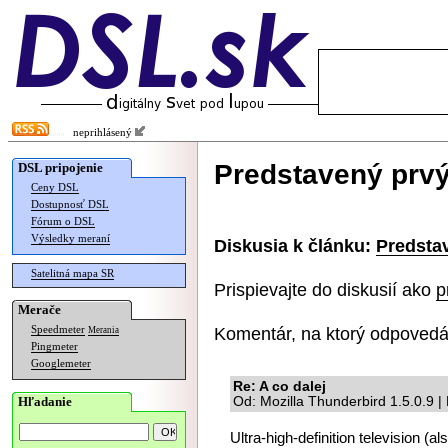
neprihlásený
Predstavený prvý
DSL pripojenie
Ceny DSL
Dostupnosť DSL
Fórum o DSL
Výsledky meraní
Diskusia k článku:
Predsta
Satelitná mapa SR
Prispievajte do diskusií ako
p
Merače
Komentár, na ktorý odpovedá
Speedmeter
Merania
Pingmeter
Googlemeter
Re: A co dalej
Hľadanie
Od: Mozilla Thunderbird 1.5.0.9 
Ultra-high-definition television (