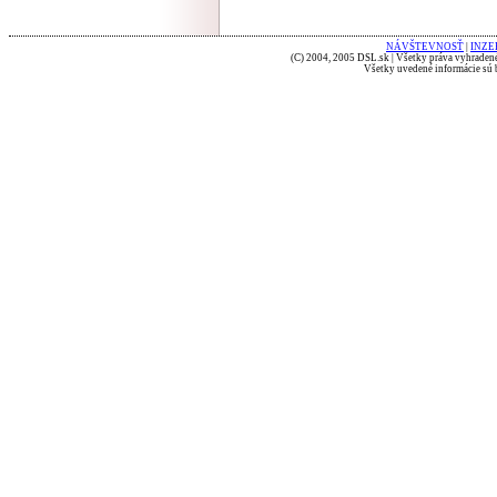
NÁVŠTEVNOSŤ
|
INZE
(C) 2004, 2005 DSL.sk | Všetky práva vyhradené
Všetky uvedené informácie sú b