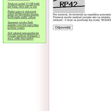
Telekom pridal 12 GB balík
pre Easy, chce zaň 12 eur
Ďalšia jadrová elektráreň
južne od Slovenska musela
Pre overenie, že komentár sa nepridáva automatizov
kvôli teplu znížiť výkon
Písmená musíte zadávať rovnako ako na obrázku veľk
obrázok". V texte sa používajú iba znaky "BC
Spustená výroba flash
pamäte s novým najvyšším
počtom vrstiev
Súd zakázal samojazdiacim
Google taxíkom dobíjanie v
noci, rušili obyvateľov