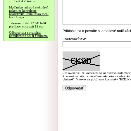
z LiFePO4 článkov
Maďarsko jadrovú elektráreň
nakoniec kompletne
neodstavilo, Rumunsko mení
tok Dunaja
Telekom pridal 12 GB balík
pre Easy, chce zaň 12 eur
Prihláste sa
a povoľte si emailové notifiká
Odštartovala nová séria
populárneho sci-fi Futurama
Overovací text:
Pre overenie, že komentár sa nepridáva automatizov
Písmená musíte zadávať rovnako ako na obrázku veľk
obrázok". V texte sa používajú iba znaky "BC