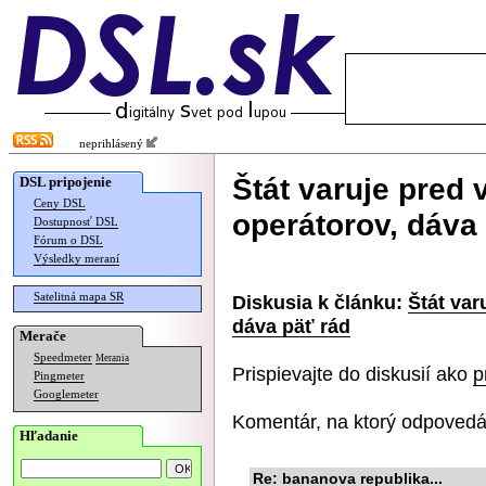
neprihlásený
Štát varuje pred
DSL pripojenie
Ceny DSL
operátorov, dáva
Dostupnosť DSL
Fórum o DSL
Výsledky meraní
Satelitná mapa SR
Diskusia k článku:
Štát var
dáva päť rád
Merače
Speedmeter
Merania
Prispievajte do diskusií ako
p
Pingmeter
Googlemeter
Komentár, na ktorý odpovedá
Hľadanie
Re: bananova republika...