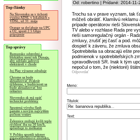
Od: robertino | Pridané: 2014-11-
Top články
Trochu sa v prave vyznam, tak ť
Na Slovensku sa v tichosti
vypína ADSL v lokalitách s
môžeš obrátiť. Klamlivú reklamu 
VDSL, už 31. mája
prípade operátorov rieši Slovens
Orange sa doťahuje na UPC
TV alebo v rozhlase Rada pre vys
a O2, spustí 2.5 Gbps
rieši samoregulačný orgán - Rada
pripojenie
zmluvy, zrušiť jej časť a pod. mô
dospieť k záveru, že zmluva obs
Top správy
Spotrebitelia sa obracajú ešte p
Rumunsko odstrelmi a
podmienok v spotrebiteľských zml
blokádou mení tok Dunaja,
aby udržalo jadrovú
spravodlivosti SR. Inak k tým up
elektráreň v chode
nepočul o tom, že (niektoré) štát
Joj Play výrazne zdražuje
Odpovedať
Chrome sa bude
aktualizovať dvakrát
týždenne, v budúcnosti sa
Meno:
bude aktualizovať bez
reštartov
Slovensko.sk má opäť
Titulok:
technické problémy
Spustená výroba flash
pamäte s novým najvyšším
počtom vrstiev
Text:
Železnice znižujú kvôli teplu
rýchlosť iba na 50 km/h,
spôsobuje to meškanie
V Poľsku spustili takmer
gigawatthodinové úložisko,