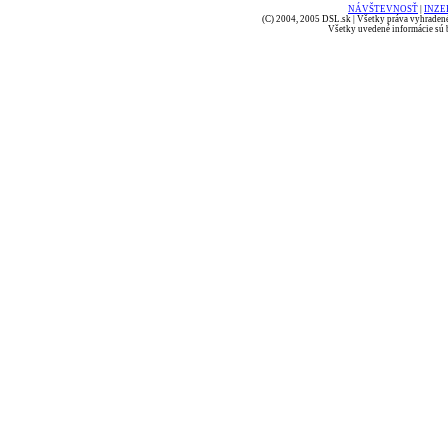
NÁVŠTEVNOSŤ
|
INZE
(C) 2004, 2005 DSL.sk | Všetky práva vyhradené
Všetky uvedené informácie sú b