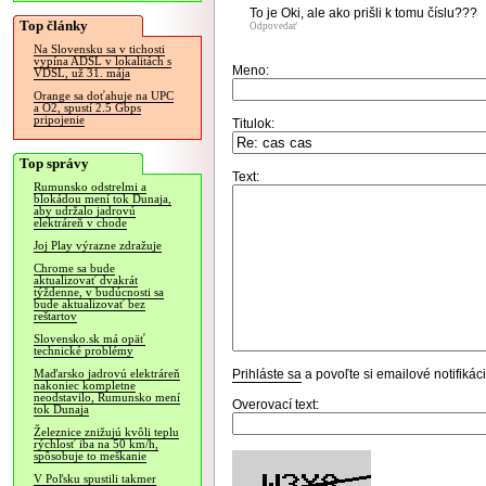
To je Oki, ale ako prišli k tomu číslu???
Top články
Odpovedať
Na Slovensku sa v tichosti
vypína ADSL v lokalitách s
Meno:
VDSL, už 31. mája
Orange sa doťahuje na UPC
a O2, spustí 2.5 Gbps
pripojenie
Titulok:
Top správy
Text:
Rumunsko odstrelmi a
blokádou mení tok Dunaja,
aby udržalo jadrovú
elektráreň v chode
Joj Play výrazne zdražuje
Chrome sa bude
aktualizovať dvakrát
týždenne, v budúcnosti sa
bude aktualizovať bez
reštartov
Slovensko.sk má opäť
technické problémy
Prihláste sa
a povoľte si emailové notifiká
Maďarsko jadrovú elektráreň
nakoniec kompletne
neodstavilo, Rumunsko mení
Overovací text:
tok Dunaja
Železnice znižujú kvôli teplu
rýchlosť iba na 50 km/h,
spôsobuje to meškanie
V Poľsku spustili takmer