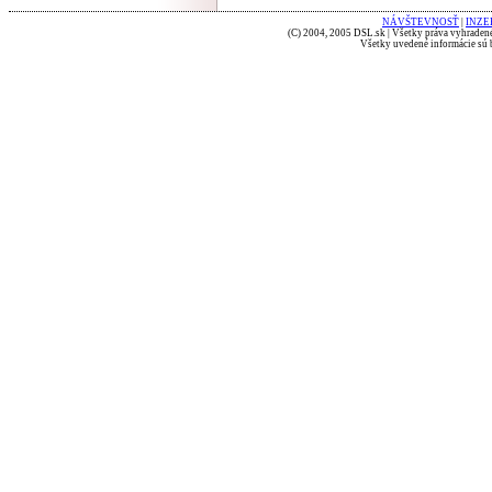
NÁVŠTEVNOSŤ
|
INZE
(C) 2004, 2005 DSL.sk | Všetky práva vyhradené
Všetky uvedené informácie sú b