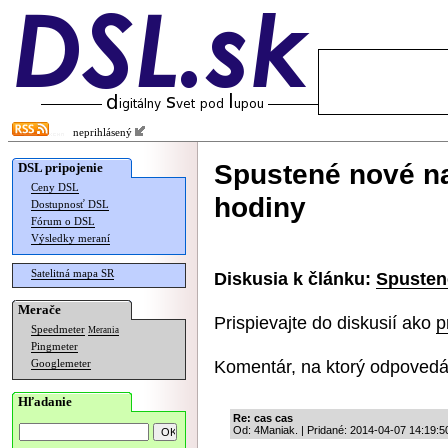
neprihlásený
Spustené nové n
DSL pripojenie
Ceny DSL
hodiny
Dostupnosť DSL
Fórum o DSL
Výsledky meraní
Satelitná mapa SR
Diskusia k článku:
Spusten
Merače
Prispievajte do diskusií ako
p
Speedmeter
Merania
Pingmeter
Komentár, na ktorý odpovedá
Googlemeter
Hľadanie
Re: cas cas
Od: 4Maniak. | Pridané: 2014-04-07 14:19:5