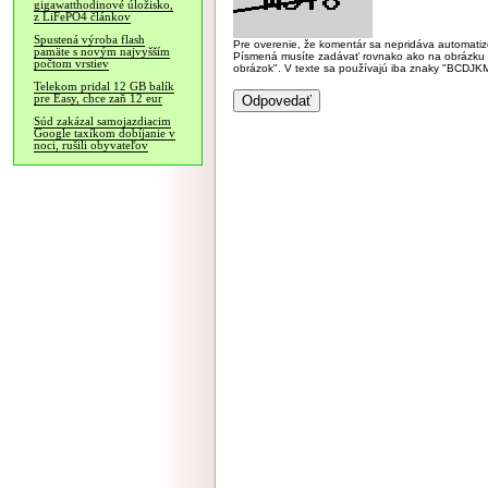
gigawatthodinové úložisko,
z LiFePO4 článkov
Spustená výroba flash
Pre overenie, že komentár sa nepridáva automatizov
pamäte s novým najvyšším
Písmená musíte zadávať rovnako ako na obrázku veľk
počtom vrstiev
obrázok". V texte sa používajú iba znaky "BC
Telekom pridal 12 GB balík
pre Easy, chce zaň 12 eur
Súd zakázal samojazdiacim
Google taxíkom dobíjanie v
noci, rušili obyvateľov