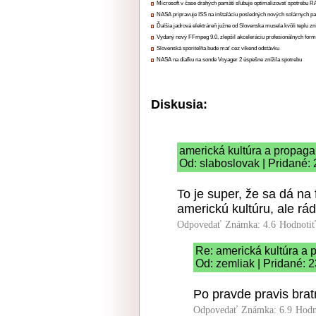
Microsoft v čase drahých pamätí sľubuje optimalizovať spotrebu
NASA pripravuje ISS na inštaláciu posledných nových solárnych p
Ďalšia jadrová elektráreň južne od Slovenska musela kvôli teplu zn
Vydaný nový FFmpeg 9.0, zlepšil akceleráciu profesionálnych form
Slovenská sporiteľňa bude mať cez víkend odstávku
NASA na diaľku na sonde Voyager 2 úspešne znížila spotrebu
Diskusia:
americká kultúra a propag
Od: slaboslovak | Pridané:
To je super, že sa dá na 
americkú kultúru, ale rád
Odpovedať
Známka: 4.6
Hodnoti
Re: americká kultúra a
Od: zemliak | Pridané: 
Po pravde pravis bra
Odpovedať
Známka: 6.9
Hodn