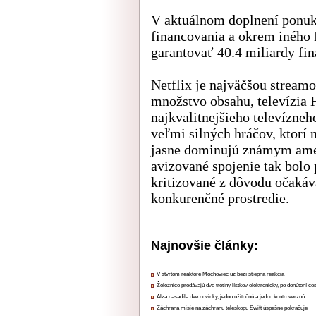
V aktuálnom doplnení ponuk
financovania a okrem iného
garantovať 40.4 miliardy fi
Netflix je najväčšou stream
množstvo obsahu, televízia
najkvalitnejšieho televízneh
veľmi silných hráčov, ktorí
jasne dominujú známym am
avizované spojenie tak bolo
kritizované z dôvodu očaká
konkurenčné prostredie.
Najnovšie články:
V štvrtom reaktore Mochoviec už beží štiepna reakcia
Železnice predávajú dve tretiny lístkov elektronicky, po donútení ce
Alza nasadila dve novinky, jednu užitočnú a jednu kontroverznú
Záchrana misie na záchranu teleskopu Swift úspešne pokračuje