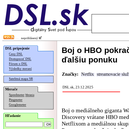
neprihlásený
Boj o HBO pokra
DSL pripojenie
Ceny DSL
ďalšiu ponuku
Dostupnosť DSL
Fórum o DSL
Výsledky meraní
Značky:
Netflix
streamovacie slu
Satelitná mapa SR
DSL.sk, 23.12.2025
Merače
Speedmeter
Merania
Pingmeter
Googlemeter
Boj o mediálneho giganta W
Hľadanie
Discovery vrátane HBO med
Netflixom a mediálnou skup