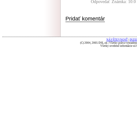
Odpovedať
Známka: 10.0
Pridať komentár
NÁVŠTEVNOSŤ
|
INZE
(C) 2004, 2005 DSL.sk | Všetky práva vyhradené
Všetky uvedené informácie sú b