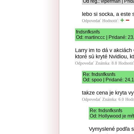
Od reg.: viperman | Pri
lebo si socka, a este 
Odpovedať
Hodnotiť:
fndsnfksnfs
Od: martinccc | Pridané: 2
Larry im to dá v akciách
ktoré sú kryté Nvidiou, kt
Odpovedať
Známka: 8.8
Hodnoti
Re: fndsnfksnfs
Od: spoo | Pridané: 24.
takze cena je kryta v
Odpovedať
Známka: 6.0
Hodn
Re: fndsnfksnfs
Od: Hollywood je mŕt
Vymyslené podľa sk