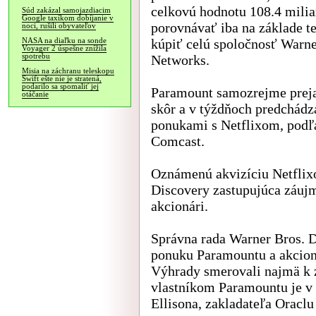
celkovú hodnotu 108.4 milia
Súd zakázal samojazdiacim
Google taxíkom dobíjanie v
porovnávať iba na základe t
noci, rušili obyvateľov
kúpiť celú spoločnosť Warne
NASA na diaľku na sonde
Voyager 2 úspešne znížila
spotrebu
Networks.
Misia na záchranu teleskopu
Swift ešte nie je stratená,
podarilo sa spomaliť jej
Paramount samozrejme preja
otáčanie
skôr a v týždňoch predchádz
ponukami s Netflixom, podľ
Comcast.
Oznámenú akvizíciu Netflixo
Discovery zastupujúca záujm
akcionári.
Správna rada Warner Bros. 
ponuku Paramountu a akcion
Výhrady smerovali najmä k 
vlastníkom Paramountu je v 
Ellisona, zakladateľa Oraclu