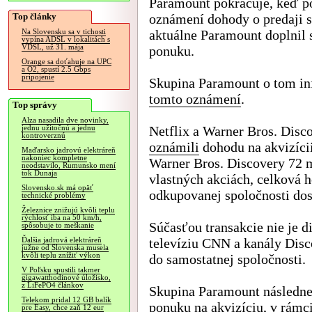
Paramount pokračuje, keď p
Top články
oznámení dohody o predaji 
aktuálne Paramount doplnil 
Na Slovensku sa v tichosti
vypína ADSL v lokalitách s
VDSL, už 31. mája
ponuku.
Orange sa doťahuje na UPC
a O2, spustí 2.5 Gbps
pripojenie
Skupina Paramount o tom in
tomto oznámení
.
Top správy
Alza nasadila dve novinky,
Netflix a Warner Bros. Disc
jednu užitočnú a jednu
kontroverznú
oznámili
dohodu na akvizícii
Maďarsko jadrovú elektráreň
nakoniec kompletne
Warner Bros. Discovery 72 m
neodstavilo, Rumunsko mení
tok Dunaja
vlastných akciách, celková h
Slovensko.sk má opäť
odkupovanej spoločnosti dos
technické problémy
Železnice znižujú kvôli teplu
rýchlosť iba na 50 km/h,
Súčasťou transakcie nie je 
spôsobuje to meškanie
televíziu CNN a kanály Disc
Ďalšia jadrová elektráreň
južne od Slovenska musela
kvôli teplu znížiť výkon
do samostatnej spoločnosti.
V Poľsku spustili takmer
gigawatthodinové úložisko,
z LiFePO4 článkov
Skupina Paramount následn
Telekom pridal 12 GB balík
ponuku na akvizíciu, v rámc
pre Easy, chce zaň 12 eur