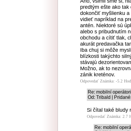
Áno, všimli sme si, h
predtým ešte ako tak 
dokončiť myšlienku a 
vidieť napríklad na p
antén. Niektoré sú ú
alebo s pribudnutím n
obchodu a cítiť tlak, 
akurát predavačka tam
Iba chuj si môže mysl
blízkosti takýchto sil
stávajú dezorientova
Možno, ak to nezrovná
zánik kreténov.
Odpovedať
Známka: -5.2
Hod
Re: mobilní operátori
Od: Tribald | Pridané
Si čítal také bludy 
Odpovedať
Známka: 2.7
Re: mobilní operát