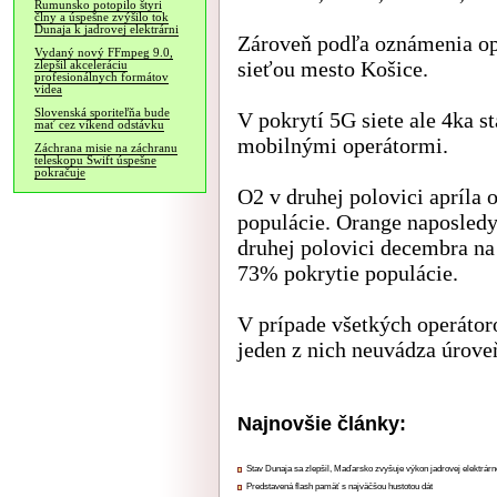
Rumunsko potopilo štyri
člny a úspešne zvýšilo tok
Dunaja k jadrovej elektrárni
Zároveň podľa oznámenia ope
Vydaný nový FFmpeg 9.0,
sieťou mesto Košice.
zlepšil akceleráciu
profesionálnych formátov
videa
Slovenská sporiteľňa bude
V pokrytí 5G siete ale 4ka s
mať cez víkend odstávku
mobilnými operátormi.
Záchrana misie na záchranu
teleskopu Swift úspešne
pokračuje
O2 v druhej polovici apríla 
populácie. Orange naposledy
druhej polovici decembra na
73% pokrytie populácie.
V prípade všetkých operátoro
jeden z nich neuvádza úrove
Najnovšie články:
Stav Dunaja sa zlepšil, Maďarsko zvyšuje výkon jadrovej elektrárn
Predstavená flash pamäť s najväčšou hustotou dát