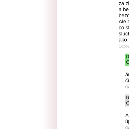
za z
a be
bezd
Ale 
co s
sluc
ako 
Odpov
R
O
á
č
O
R
O
A
ú
O