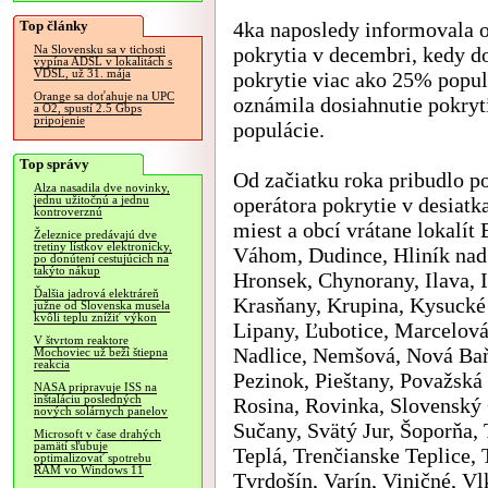
Top články
4ka naposledy informovala o
pokrytia v decembri, kedy d
Na Slovensku sa v tichosti
vypína ADSL v lokalitách s
VDSL, už 31. mája
pokrytie viac ako 25% popul
Orange sa doťahuje na UPC
oznámila dosiahnutie pokry
a O2, spustí 2.5 Gbps
pripojenie
populácie.
Top správy
Od začiatku roka pribudlo p
Alza nasadila dve novinky,
operátora pokrytie v desiat
jednu užitočnú a jednu
kontroverznú
miest a obcí vrátane lokalít
Železnice predávajú dve
tretiny lístkov elektronicky,
Váhom, Dudince, Hliník nad
po donútení cestujúcich na
takýto nákup
Hronsek, Chynorany, Ilava, 
Ďalšia jadrová elektráreň
Krasňany, Krupina, Kysucké
južne od Slovenska musela
kvôli teplu znížiť výkon
Lipany, Ľubotice, Marcelov
V štvrtom reaktore
Nadlice, Nemšová, Nová Ba
Mochoviec už beží štiepna
reakcia
Pezinok, Pieštany, Považská 
NASA pripravuje ISS na
inštaláciu posledných
Rosina, Rovinka, Slovenský 
nových solárnych panelov
Sučany, Svätý Jur, Šoporňa,
Microsoft v čase drahých
pamätí sľubuje
Teplá, Trenčianske Teplice, 
optimalizovať spotrebu
RAM vo Windows 11
Tvrdošín, Varín, Viničné, V