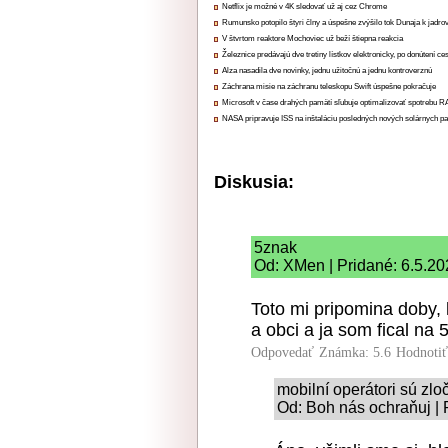
Netflix je možné v 4K sledovať už aj cez Chrome
Rumunsko potopilo štyri člny a úspešne zvýšilo tok Dunaja k jadrov
V štvrtom reaktore Mochoviec už beží štiepna reakcia
Železnice predávajú dve tretiny lístkov elektronicky, po donútení ce
Alza nasadila dve novinky, jednu užitočnú a jednu kontroverznú
Záchrana misie na záchranu teleskopu Swift úspešne pokračuje
Microsoft v čase drahých pamätí sľubuje optimalizovať spotrebu
NASA pripravuje ISS na inštaláciu posledných nových solárnych p
Diskusia:
5znak
Od: XMen | Pridané: 6.5.20
Toto mi pripomina doby, 
a obci a ja som fical na 
Odpovedať
Známka: 5.6
Hodnoti
mobilní operátori sú zloč
Od: Boh nás ochraňuj | 