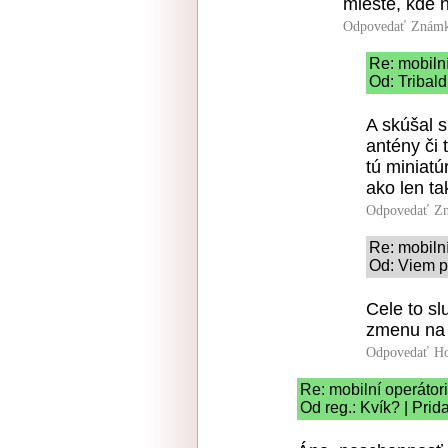
mieste, kde 
Odpovedať
Známk
Re: mobilní
Od: Tribald
A skúšal 
antény či 
tú miniatú
ako len ta
Odpovedať
Zn
Re: mobilní
Od: Viem p
Cele to sl
zmenu na
Odpovedať
Ho
Re: mobilní operátori
Od reg.: Kvík? | Pri