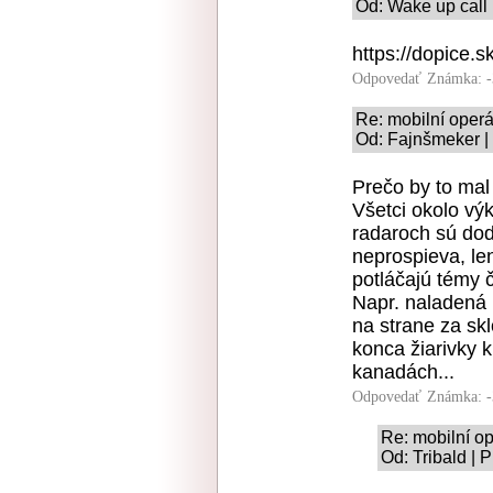
Od: Wake up call 
https://dopice.s
Odpovedať
Známka: -
Re: mobilní operát
Od: Fajnšmeker |
Prečo by to mal
Všetci okolo výk
radaroch sú do
neprospieva, len
potláčajú témy č
Napr. naladená
na strane za sk
konca žiarivky 
kanadách...
Odpovedať
Známka: -
Re: mobilní op
Od: Tribald | 