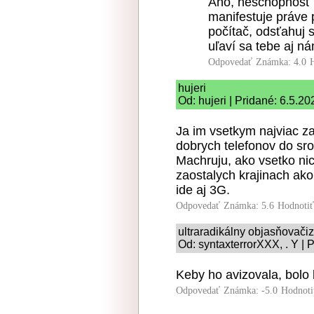
Áno, neschopnosť 
manifestuje práve 
počítač, odsťahuj 
uľaví sa tebe aj n
Odpovedať
Známka: 4.0
hujeri
Od: hujeri | Pridané: 6.5.2
Ja im vsetkym najviac za
dobrych telefonov do sro
Machruju, ako vsetko nic
zaostalych krajinach ak
ide aj 3G.
Odpovedať
Známka: 5.6
Hodnoti
ultraradikálny objasňovač
Od: syntaxterrorXXX, . Y | 
Keby ho avizovala, bolo 
Odpovedať
Známka: -5.0
Hodnoti