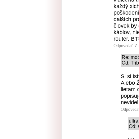
každý xich
poškodeni
dalších pr
človek by 
káblov, ni
router, BT
Odpovedať
Zn
Re: mobi
Od: Tri
Si si i
Alebo ž
lietam 
popisu
nevidel
Odpoveda
ultr
Od: 