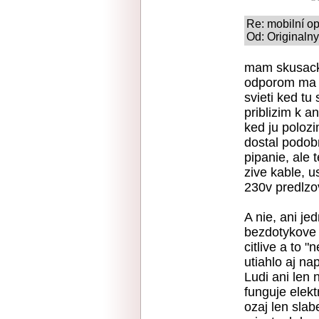
Re: mobilní op
Od: Originaln
mam skusacko
odporom ma L
svieti ked tu
priblizim k an
ked ju poloz
dostal podob
pipanie, ale
zive kable, u
230v predlzov
A nie, ani je
bezdotykove 
citlive a to 
utiahlo aj n
Ludi ani len
funguje elekt
ozaj len slab