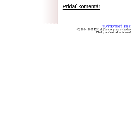
Pridať komentár
NÁVŠTEVNOSŤ
|
INZE
(C) 2004, 2005 DSL.sk | Všetky práva vyhradené
Všetky uvedené informácie sú b