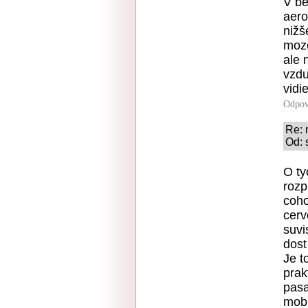
V be
aero
nižš
mozo
ale 
vzdu
vidie
Odpov
Re: 
Od: 
O ty
rozp
coho
cerv
suvi
dost 
Je t
prak
pasa
mobi