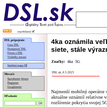
neprihlásený
4ka oznámila veľ
DSL pripojenie
Ceny DSL
siete, stále výra
Dostupnosť DSL
Fórum o DSL
Výsledky meraní
Značky:
4ka
5G
Satelitná mapa SR
DSL.sk, 6.5.2025
Merače
Speedmeter
Merania
Pingmeter
Googlemeter
Najmenší mobilný operátor 
Hľadanie
aktuálne oznámil relatívne 
rozšírenie pokrytia svojej 5G