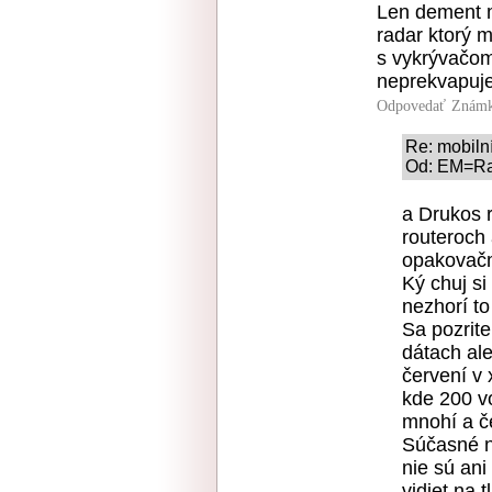
Len dement 
radar ktorý m
s vykrývačom
neprekvapuje
Odpovedať
Známk
Re: mobilní
Od: EM=Rad
a Drukos r
routeroch
opakovačm
Ký chuj si
nezhorí to
Sa pozrit
dátach ale
červení v 
kde 200 vo
mnohí a če
Súčasné n
nie sú ani
vidiet na 