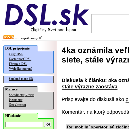
neprihlásený
4ka oznámila veľ
DSL pripojenie
Ceny DSL
siete, stále výra
Dostupnosť DSL
Fórum o DSL
Výsledky meraní
Satelitná mapa SR
Diskusia k článku:
4ka ozná
stále výrazne zaostáva
Merače
Speedmeter
Merania
Prispievajte do diskusií ako
p
Pingmeter
Googlemeter
Komentár, na ktorý odpovedá
Hľadanie
Re: mobilní operátori sú zločin