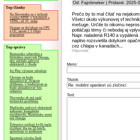
Od: Fajnšmeker | Pridané: 2025-
Top články
Prečo by to mal čítať na nejakom
Na Slovensku sa v tichosti
vypína ADSL v lokalitách s
Všetci okolo výkonovej vf technik
VDSL, už 31. mája
mešuge. Určite to nikomu neprosp
Orange sa doťahuje na UPC
potláčajú témy či nebodaj aj vply
a O2, spustí 2.5 Gbps
Napr. naladená R140 a vypálená 
pripojenie
naplno rozsvietila dotykom opač
cez chlapa v kanadách...
Top správy
Odpovedať
Rumunsko odstrelmi a
blokádou mení tok Dunaja,
aby udržalo jadrovú
Meno:
elektráreň v chode
Joj Play výrazne zdražuje
Chrome sa bude
Titulok:
aktualizovať dvakrát
týždenne, v budúcnosti sa
bude aktualizovať bez
reštartov
Text:
Slovensko.sk má opäť
technické problémy
Maďarsko jadrovú elektráreň
nakoniec kompletne
neodstavilo, Rumunsko mení
tok Dunaja
Železnice znižujú kvôli teplu
rýchlosť iba na 50 km/h,
spôsobuje to meškanie
Spustená výroba flash