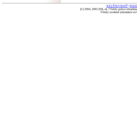
NÁVŠTEVNOSŤ
|
INZE
(C) 2004, 2005 DSL.sk | Všetky práva vyhradené
Všetky uvedené informácie sú b