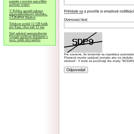
pamäte s novým najvyšším
počtom vrstiev
V Poľsku spustili takmer
Prihláste sa
a povoľte si emailové notifiká
gigawatthodinové úložisko,
z LiFePO4 článkov
Overovací text:
Telekom pridal 12 GB balík
pre Easy, chce zaň 12 eur
Súd zakázal samojazdiacim
Google taxíkom dobíjanie v
noci, rušili obyvateľov
Pre overenie, že komentár sa nepridáva automatizov
Písmená musíte zadávať rovnako ako na obrázku veľk
obrázok". V texte sa používajú iba znaky "BC