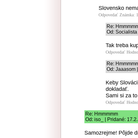
Slovensko nema l
Odpovedať
Známka: 1
Re: Hmmmm
Od: Socialista
Tak treba kupi
Odpovedať
Hodno
Re: Hmmmm
Od: Jaaasom |
Keby Slováci 
dokladať.
Sami si za t
Odpovedať
Hodno
Re: Hmmmmm
Od: iso_ | Pridané: 17.
Samozrejme! Pôjde d