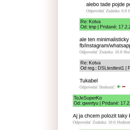
alebo tade pojde 
Odpovedať
Známka: 6.0
Re: Kotva
Od: tmp | Pridané: 17.2
ale ten minimalisticky
fb/instagram/whatsap
Odpovedať
Známka: 10.0
Hod
Re: Kotva
Od reg.: DSLtesttest1 | 
Tukabel
Odpovedať
Hodnotiť:
ToJeSuperKo
Od: qwertyu | Pridané: 17.
Aj ja chcem polozit taky 
Odpovedať
Známka: 10.0
Hodnot