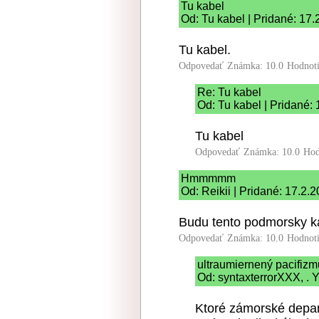
Tu kabel
Od: Tu kabel | Pridané: 17.
Tu kabel.
Odpovedať
Známka: 10.0
Hodnot
Re: Tu kabel
Od: Tu kabel | Pridané:
Tu kabel
Odpovedať
Známka: 10.0
Hod
Hmmmmm
Od: Reikii | Pridané: 17.2.
Budu tento podmorsky ka
Odpovedať
Známka: 10.0
Hodnot
ultraumiernený pacifiz
Od: syntaxterrorXXX, . Y
Ktoré zámorské depa