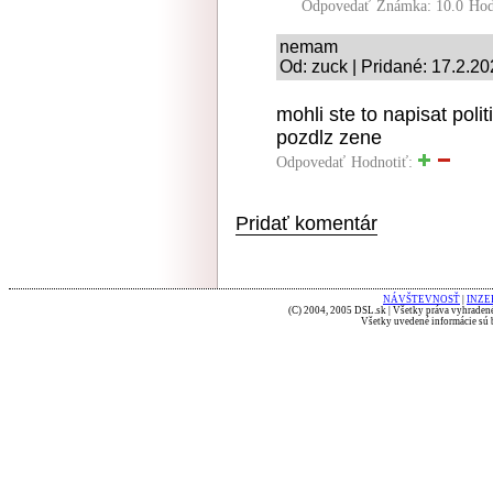
Odpovedať
Známka: 10.0
Hod
nemam
Od: zuck | Pridané: 17.2.2
mohli ste to napisat poli
pozdlz zene
Odpovedať
Hodnotiť:
Pridať komentár
NÁVŠTEVNOSŤ
|
INZE
(C) 2004, 2005 DSL.sk | Všetky práva vyhradené
Všetky uvedené informácie sú b