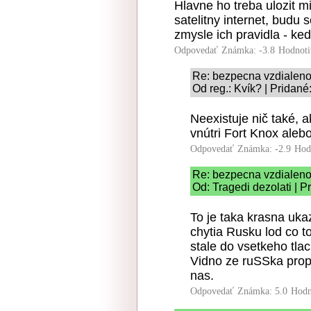
Hlavne ho treba ulozit 
satelitny internet, budu
zmysle ich pravidla - k
Odpovedať
Známka: -3.8
Hodnoti
Re: bezpecna vzdialeno
Od reg.: Kvík? | Pridané
Neexistuje nič také,
vnútri Fort Knox alebo
Odpovedať
Známka: -2.9
Hod
Re: bezpecna vzdialeno
Od: Tragedi dezolati | P
To je taka krasna uka
chytia Rusku lod co to 
stale do vsetkeho tla
Vidno ze ruSSka prop
nas.
Odpovedať
Známka: 5.0
Hodn