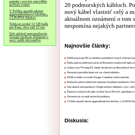
pamäte s novým najvyšším
20 podmorských kábloch. Pod
počtom vrstiev
nový kábel vlastniť celý a m
V Poľsku spustili takmer
gigawatthodinové úložisko,
aktuálnom oznámení o tom s
z LiFePO4 článkov
Telekom pridal 12 GB balík
nespomína nejakých partnero
pre Easy, chce zaň 12 eur
Súd zakázal samojazdiacim
Google taxíkom dobíjanie v
noci, rušili obyvateľov
Najnovšie články:
NASA pripravuje ISS na inštaláciu posledných nových solárnych p
Ďalšia jadrová elektráreň južne od Slovenska musela kvôli teplu zn
Vydaný nový FFmpeg 9.0, zlepšil akceleráciu profesionálnych form
Slovenská sporiteľňa bude mať cez víkend odstávku
NASA na diaľku na sonde Voyager 2 úspešne znížila spotrebu
Maďarsko jadrovú elektráreň nakoniec kompletne neodstavilo, Ru
Súd zakázal samojazdiacim Google taxíkom dobíjanie v noci, rušili
Železnice znižujú kvôli teplu rýchlosť iba na 50 km/h, spôsobuje t
Slovensko.sk má opäť technické problémy
V Poľsku spustili takmer gigawatthodinové úložisko, z LiFePO4 čl
Diskusia: