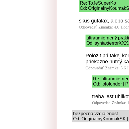
Re: ToJeSuperKo
Od: OriginalnyKoumakSK
skus gutalax, alebo sa
Odpovedať
Známka: 4.0
Hodn
ultraumiernený prakt
Od: syntaxterrorXXX,
Polozit pri takej k
priekazne hutný ka
Odpovedať
Známka: 5.6
Re: ultraumierne
Od: lolofonder | 
treba jest uhlik
Odpovedať
Známka: 1
bezpecna vzdialenost
Od: OriginalnyKoumakSK | 