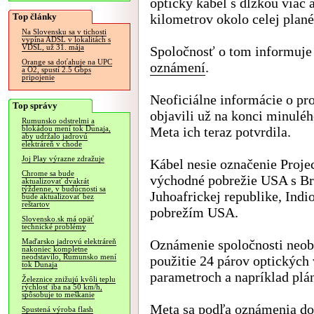
optický kábel s dĺžkou viac 
Top články
kilometrov okolo celej plané
Na Slovensku sa v tichosti
vypína ADSL v lokalitách s
VDSL, už 31. mája
Spoločnosť o tom informuje
Orange sa doťahuje na UPC
oznámení
.
a O2, spustí 2.5 Gbps
pripojenie
Neoficiálne informácie o pro
Top správy
objavili už na konci minuléh
Rumunsko odstrelmi a
Meta ich teraz potvrdila.
blokádou mení tok Dunaja,
aby udržalo jadrovú
elektráreň v chode
Joj Play výrazne zdražuje
Kábel nesie označenie Proje
Chrome sa bude
východné pobrežie USA s Br
aktualizovať dvakrát
týždenne, v budúcnosti sa
Juhoafrickej republike, Ind
bude aktualizovať bez
reštartov
pobrežím USA.
Slovensko.sk má opäť
technické problémy
Oznámenie spoločnosti neobs
Maďarsko jadrovú elektráreň
nakoniec kompletne
neodstavilo, Rumunsko mení
použitie 24 párov optických
tok Dunaja
parametroch a napríklad plá
Železnice znižujú kvôli teplu
rýchlosť iba na 50 km/h,
spôsobuje to meškanie
Meta sa podľa oznámenia dot
Spustená výroba flash