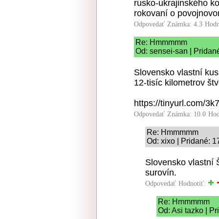
rusko-ukrajinského ko
rokovaní o povojnovo
Odpovedať
Známka: 4.3
Hodn
Re: Hmmmmm
Od: sensei-san | Pridan
Slovensko vlastní ku
12-tisíc kilometrov št
https://tinyurl.com/3
Odpovedať
Známka: 10.0
Hod
Re: Hmmmmm
Od: xixo | Pridané: 
Slovensko vlastní 
surovín.
Odpovedať
Hodnotiť:
Re: Hmmmmm
Od: Asi tazko | P