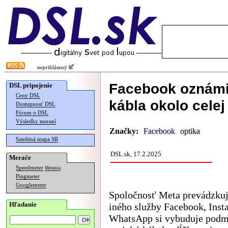
neprihlásený
Facebook oznámi
DSL pripojenie
Ceny DSL
kábla okolo celej
Dostupnosť DSL
Fórum o DSL
Výsledky meraní
Značky:
Facebook
optika
Satelitná mapa SR
DSL.sk, 17.2.2025
Merače
Speedmeter
Merania
Pingmeter
Googlemeter
Spoločnosť Meta prevádzku
Hľadanie
iného služby Facebook, Inst
WhatsApp si vybuduje pod