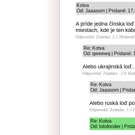
Kotva
Od: Jaaasom | Pridané: 17.
A príde jedna čínska lo
miestach, kde je ten kábel
Odpovedať
Známka: 2.5
Hodnoti
Re: Kotva
Od: qweewq | Pridané: 
Alebo ukrajinská loď..
Odpovedať
Známka: -2.8
Hod
Re: Kotva
Od: Jaaasom | Prida
Alebo ruská loď po
Odpovedať
Známka: 3.3
Re: Kotva
Od: lolofonder | Pri