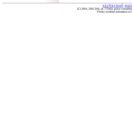
NÁVŠTEVNOSŤ
|
INZE
(C) 2004, 2005 DSL.sk | Všetky práva vyhradené
Všetky uvedené informácie sú b