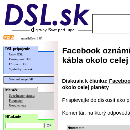
neprihlásený
Facebook oznámi
DSL pripojenie
Ceny DSL
kábla okolo celej
Dostupnosť DSL
Fórum o DSL
Výsledky meraní
Satelitná mapa SR
Diskusia k článku:
Faceboo
okolo celej planéty
Merače
Speedmeter
Merania
Prispievajte do diskusií ako
p
Pingmeter
Googlemeter
Komentár, na ktorý odpovedá
Hľadanie
Hmmmmm