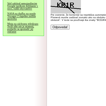
Súd zakázal samojazdiacim
Google taxíkom dobíjanie v
noci, rušili obyvateľov
NASA na diaľku na sonde
Pre overenie, že komentár sa nepridáva automatizov
Voyager 2 úspešne znížila
Písmená musíte zadávať rovnako ako na obrázku veľk
spotrebu
obrázok". V texte sa používajú iba znaky "BC
Misia na záchranu teleskopu
Swift ešte nie je stratená,
podarilo sa spomaliť jej
otáčanie