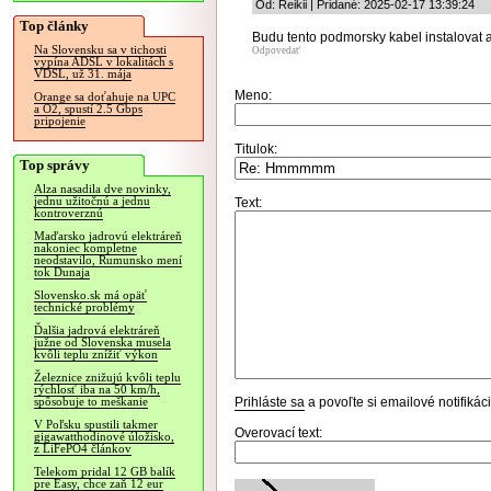
Od: Reikii | Pridané: 2025-02-17 13:39:24
Top články
Budu tento podmorsky kabel instalovat 
Na Slovensku sa v tichosti
Odpovedať
vypína ADSL v lokalitách s
VDSL, už 31. mája
Meno:
Orange sa doťahuje na UPC
a O2, spustí 2.5 Gbps
pripojenie
Titulok:
Top správy
Alza nasadila dve novinky,
jednu užitočnú a jednu
Text:
kontroverznú
Maďarsko jadrovú elektráreň
nakoniec kompletne
neodstavilo, Rumunsko mení
tok Dunaja
Slovensko.sk má opäť
technické problémy
Ďalšia jadrová elektráreň
južne od Slovenska musela
kvôli teplu znížiť výkon
Železnice znižujú kvôli teplu
rýchlosť iba na 50 km/h,
Prihláste sa
a povoľte si emailové notifiká
spôsobuje to meškanie
V Poľsku spustili takmer
Overovací text:
gigawatthodinové úložisko,
z LiFePO4 článkov
Telekom pridal 12 GB balík
pre Easy, chce zaň 12 eur