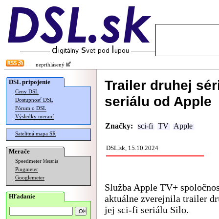
neprihlásený
Trailer druhej sé
DSL pripojenie
Ceny DSL
seriálu od Apple
Dostupnosť DSL
Fórum o DSL
Výsledky meraní
Značky:
sci-fi
TV
Apple
Satelitná mapa SR
DSL.sk, 15.10.2024
Merače
Speedmeter
Merania
Pingmeter
Googlemeter
Služba Apple TV+ spoločnos
Hľadanie
aktuálne zverejnila trailer dr
jej sci-fi seriálu Silo.