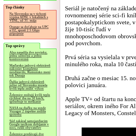
Top články
Seriál je natočený na základ
rovnomennej série sci-fi kní
Na Slovensku sa v tichosti
vypína ADSL v lokalitách s
VDSL, už 31. mája
postapokalyptickom svete, 
Orange sa doťahuje na UPC
žije 10-tisíc ľudí v
a O2, spustí 2.5 Gbps
pripojenie
mnohoposchodovom obrovsk
pod povrchom.
Top správy
Alza nasadila dve novinky,
Prvá séria sa vysielala v prv
jednu užitočnú a jednu
kontroverznú
minulého roka, mala 10 častí
Maďarsko jadrovú elektráreň
nakoniec kompletne
neodstavilo, Rumunsko mení
tok Dunaja
Druhá začne o mesiac 15. no
Ďalšia jadrová elektráreň
polovici januára.
južne od Slovenska musela
kvôli teplu znížiť výkon
Železnice znižujú kvôli teplu
Apple TV+ od štartu na konci
rýchlosť iba na 50 km/h,
spôsobuje to meškanie
seriálov, okrem iného For Al
NASA na diaľku na sonde
Voyager 2 úspešne znížila
Legacy of Monsters, Constel
spotrebu
Súd zakázal samojazdiacim
Google taxíkom dobíjanie v
noci, rušili obyvateľov
Železnice predávajú dve