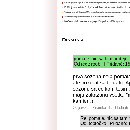
NASA pripravuje ISS na inštaláciu posledných nových solárnych p
Ďalšia jadrová elektráreň južne od Slovenska musela kvôli teplu zn
Vydaný nový FFmpeg 9.0, zlepšil akceleráciu profesionálnych form
Slovenská sporiteľňa bude mať cez víkend odstávku
NASA na diaľku na sonde Voyager 2 úspešne znížila spotrebu
Diskusia:
pomale, nic sa tam nedeje
Od reg.: roob_ | Pridané: 1
prva sezona bola pomala,
ale pozerat sa to dalo. A
sezonu sa celkom tesim.
maju zakazanu vsetku "
kamier :)
Odpovedať
Známka: 4.3
Hodnoti
Re: pomale, nic sa tam 
Od: teploško | Pridané: