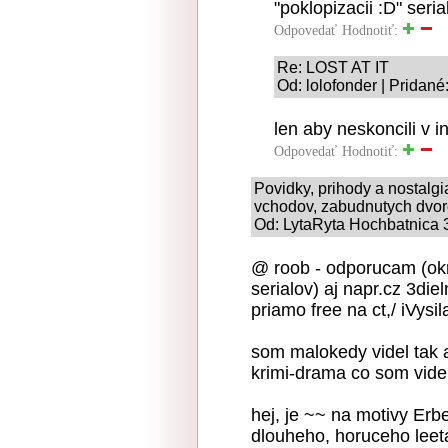
"poklopizacii :D" seri
Odpovedať
Hodnotiť:
Re: LOST AT IT
Od: lolofonder | Pridan
len aby neskoncili v 
Odpovedať
Hodnotiť:
Povidky, prihody a nostalg
vchodov, zabudnutych dvoro
Od: LytaRyta Hochbatnica 3
@ roob - odporucam (ok
serialov) aj napr.cz 3die
priamo free na ct,/ iVysil
som malokedy videl tak at
krimi-drama co som videl
hej, je ~~ na motivy Er
dlouheho, horuceho leet