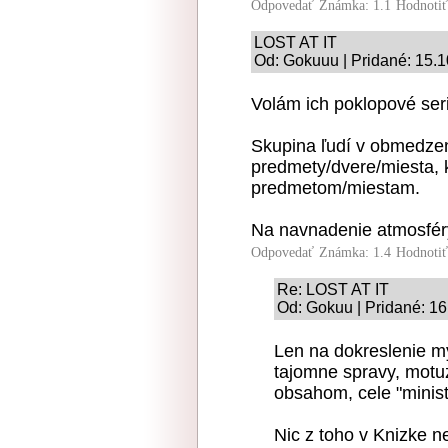
Odpovedať
Známka: 1.1
Hodnoti
LOST AT IT
Od: Gokuuu | Pridané: 15.
Volám ich poklopové ser
Skupina ľudí v obmedze
predmety/dvere/miesta, 
predmetom/miestam.
Na navnadenie atmosféry
Odpovedať
Známka: 1.4
Hodnoti
Re: LOST AT IT
Od: Gokuu | Pridané: 1
Len na dokreslenie mys
tajomne spravy, motuz
obsahom, cele "minist
Nic z toho v Knizke n