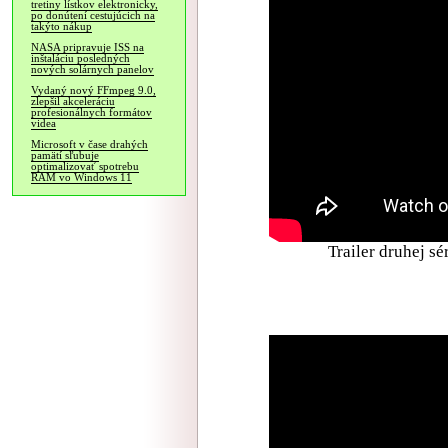
tretiny lístkov elektronicky,
po donútení cestujúcich na
takýto nákup
NASA pripravuje ISS na
inštaláciu posledných
nových solárnych panelov
Vydaný nový FFmpeg 9.0,
zlepšil akceleráciu
profesionálnych formátov
videa
Microsoft v čase drahých
pamätí sľubuje
optimalizovať spotrebu
RAM vo Windows 11
Trailer druhej sé