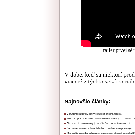
Trailer prvej sé
V dobe, keď sa niektorí prod
viaceré z týchto sci-fi seri
Najnovšie články:
V štvrtom reaktore Mochoviec už beží štiepna reakcia
Železnice predávajú dve tretiny lístkov elektronicky, po donútení ce
Alza nasadila dve novinky, jednu užitočnú a jednu kontroverznú
Záchrana misie na záchranu teleskopu Swift úspešne pokračuje
Microsoft v čase drahých pamätí sľubuje optimalizovať spotrebu