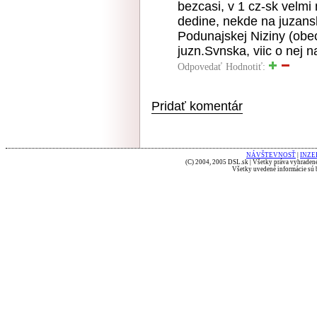
bezcasi, v 1 cz-sk velm
dedine, nekde na juzans
Podunajskej Niziny (obe
juzn.Svnska, viic o nej n
Odpovedať
Hodnotiť:
Pridať komentár
NÁVŠTEVNOSŤ
|
INZE
(C) 2004, 2005 DSL.sk | Všetky práva vyhradené
Všetky uvedené informácie sú b