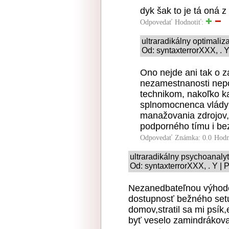
dyk šak to je tá oná 
Odpovedať
Hodnotiť:
ultraradikálny optimaliz
Od: syntaxterrorXXX, . 
Ono nejde ani tak o zá
nezamestnanosti nepo
technikom, nakoľko k
splnomocnenca vlády 
manažovania zdrojov,
podporného tímu i bez
Odpovedať
Známka: 0.0
Hodn
ultraradikálny psychoanaly
Od: syntaxterrorXXX, . Y | 
Nezanedbateľnou výhodou
dostupnosť bežného setu 
domov,stratil sa mi psík
byť veselo zamindrákova