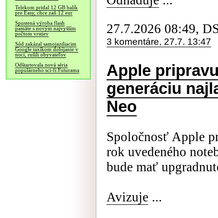
Odhaduje
...
Telekom pridal 12 GB balík
pre Easy, chce zaň 12 eur
Spustená výroba flash
27.7.2026 08:49, D
pamäte s novým najvyšším
počtom vrstiev
3 komentáre, 27.7. 13:47
Súd zakázal samojazdiacim
Google taxíkom dobíjanie v
noci, rušili obyvateľov
Apple priprav
Odštartovala nová séria
populárneho sci-fi Futurama
generáciu naj
Neo
Spoločnosť Apple pr
rok uvedeného note
bude mať upgradnuté
Avizuje
...