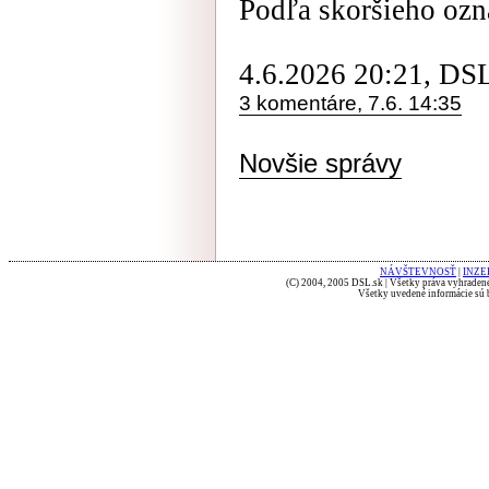
Podľa skoršieho ozná
4.6.2026 20:21, DS
3 komentáre, 7.6. 14:35
Novšie správy
NÁVŠTEVNOSŤ
|
INZE
(C) 2004, 2005 DSL.sk | Všetky práva vyhradené
Všetky uvedené informácie sú b