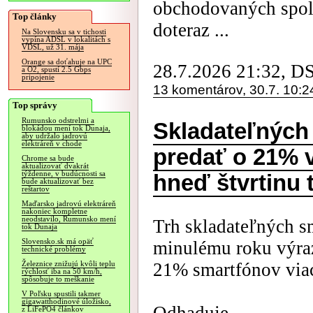
obchodovaných spol
Top články
doteraz ...
Na Slovensku sa v tichosti
vypína ADSL v lokalitách s
VDSL, už 31. mája
Orange sa doťahuje na UPC
28.7.2026 21:32, D
a O2, spustí 2.5 Gbps
pripojenie
13 komentárov, 30.7. 10:2
Top správy
Rumunsko odstrelmi a
Skladateľných
blokádou mení tok Dunaja,
aby udržalo jadrovú
elektráreň v chode
predať o 21% v
Chrome sa bude
aktualizovať dvakrát
týždenne, v budúcnosti sa
hneď štvrtinu 
bude aktualizovať bez
reštartov
Maďarsko jadrovú elektráreň
nakoniec kompletne
neodstavilo, Rumunsko mení
Trh skladateľných s
tok Dunaja
Slovensko.sk má opäť
minulému roku výraz
technické problémy
21% smartfónov via
Železnice znižujú kvôli teplu
rýchlosť iba na 50 km/h,
spôsobuje to meškanie
V Poľsku spustili takmer
gigawatthodinové úložisko,
z LiFePO4 článkov