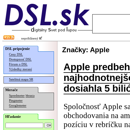
neprihlásený
Značky: Apple
DSL pripojenie
Ceny DSL
Dostupnosť DSL
Apple predbehl
Fórum o DSL
Výsledky meraní
najhodnotnejšo
Satelitná mapa SR
dosiahla 5 bil
Merače
Speedmeter
Merania
Pingmeter
Spoločnosť Apple sa
Googlemeter
obchodovania na ame
Hľadanie
pozíciu v rebríčku n