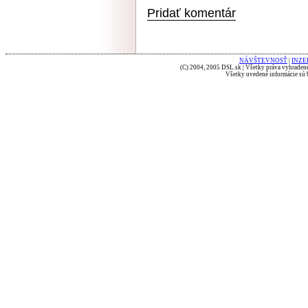
Pridať komentár
NÁVŠTEVNOSŤ
|
INZE
(C) 2004, 2005 DSL.sk | Všetky práva vyhradené
Všetky uvedené informácie sú b