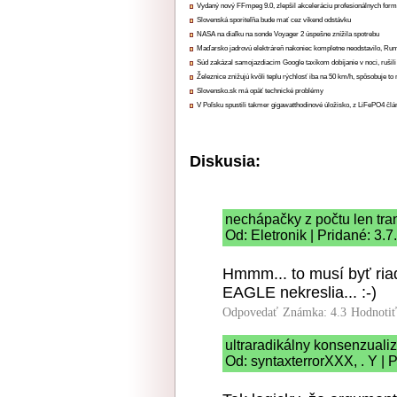
Vydaný nový FFmpeg 9.0, zlepšil akceleráciu profesionálnych form
Slovenská sporiteľňa bude mať cez víkend odstávku
NASA na diaľku na sonde Voyager 2 úspešne znížila spotrebu
Maďarsko jadrovú elektráreň nakoniec kompletne neodstavilo, Ru
Súd zakázal samojazdiacim Google taxíkom dobíjanie v noci, rušili
Železnice znižujú kvôli teplu rýchlosť iba na 50 km/h, spôsobuje t
Slovensko.sk má opäť technické problémy
V Poľsku spustili takmer gigawatthodinové úložisko, z LiFePO4 čl
Diskusia:
nechápačky z počtu len tran
Od: Eletronik | Pridané: 3.
Hmmm... to musí byť riad
EAGLE nekreslia... :-)
Odpovedať
Známka: 4.3
Hodnoti
ultraradikálny konsenzual
Od: syntaxterrorXXX, . Y | 