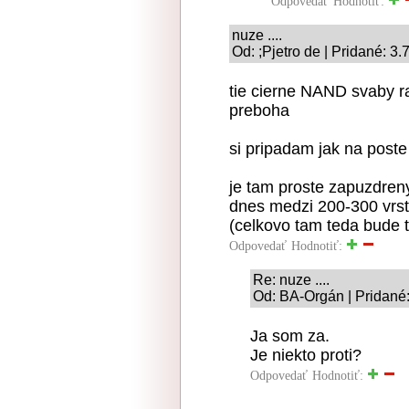
Odpovedať
Hodnotiť:
nuze ....
Od: ;Pjetro de | Pridané: 3
tie cierne NAND svaby r
preboha
si pripadam jak na poste 
je tam proste zapuzdren
dnes medzi 200-300 vrs
(celkovo tam teda bude 
Odpovedať
Hodnotiť:
Re: nuze ....
Od: BA-Orgán | Pridané:
Ja som za.
Je niekto proti?
Odpovedať
Hodnotiť: