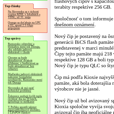
flashových čipov s kapacitou
Top články
terabity respektíve 256 GB.
Na Slovensku sa v tichosti
vypína ADSL v lokalitách s
VDSL, už 31. mája
Spoločnosť o tom informuje
Orange sa doťahuje na UPC
dnešnom oznámení
.
a O2, spustí 2.5 Gbps
pripojenie
Nový čip je postavený na ôs
Top správy
generácii BiCS flash pamäte
Rumunsko odstrelmi a
predstavenej v marci minulé
blokádou mení tok Dunaja,
aby udržalo jadrovú
elektráreň v chode
Čipy tejto pamäte majú 218 v
Chrome sa bude
respektíve 128 GB a boli ty
aktualizovať dvakrát
týždenne, v budúcnosti sa
Nový čip je typu QLC so šty
bude aktualizovať bez
reštartov
Maďarsko jadrovú elektráreň
Čip má podľa Kioxie najvyšš
nakoniec kompletne
neodstavilo, Rumunsko mení
pamäte, aká bola doterajšia
tok Dunaja
výrobcov nie je jasné.
Slovensko.sk má opäť
technické problémy
Železnice znižujú kvôli teplu
rýchlosť iba na 50 km/h,
Nový čip už bol avizovaný s
spôsobuje to meškanie
Kioxia spoločne vyvíja svoju
V Poľsku spustili takmer
gigawatthodinové úložisko,
avizoval čip iba neoficiálne 
z LiFePO4 článkov