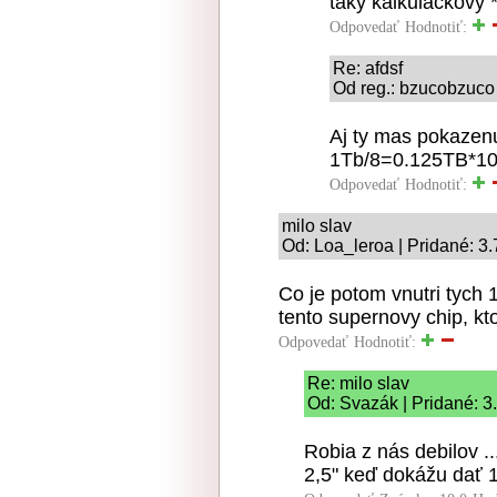
taky kalkulackovy *
Odpovedať
Hodnotiť:
Re: afdsf
Od reg.: bzucobzuco 
Aj ty mas pokazenu
1Tb/8=0.125TB*1
Odpovedať
Hodnotiť:
milo slav
Od: Loa_leroa | Pridané: 3
Co je potom vnutri tych 
tento supernovy chip, ktor
Odpovedať
Hodnotiť:
Re: milo slav
Od: Svazák | Pridané: 3
Robia z nás debilov ..
2,5" keď dokážu dať 