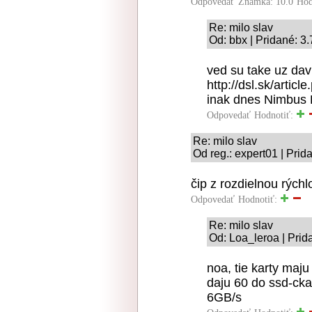
Odpovedať
Známka: 10.0
Hod
Re: milo slav
Od: bbx | Pridané: 3
ved su take uz dav
http://dsl.sk/artic
inak dnes Nimbus
Odpovedať
Hodnotiť:
Re: milo slav
Od reg.: expert01 | Prid
čip z rozdielnou rýchl
Odpovedať
Hodnotiť:
Re: milo slav
Od: Loa_leroa | Prid
noa, tie karty maj
daju 60 do ssd-cka
6GB/s