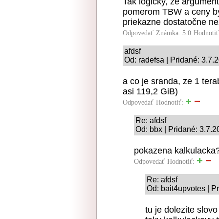
Tak logicky, že argumen
pomerom TBW a ceny by t
priekazne dostatočne ne
Odpovedať
Známka: 5.0
Hodnoti
afdsf
Od: radefsa | Pridané: 3.7.
a co je sranda, ze 1 tera
asi 119,2 GiB)
Odpovedať
Hodnotiť:
Re: afdsf
Od: bbx | Pridané: 3.7.
pokazena kalkulacka?
Odpovedať
Hodnotiť:
Re: afdsf
Od: bait4upvotes | P
tu je dolezite slov