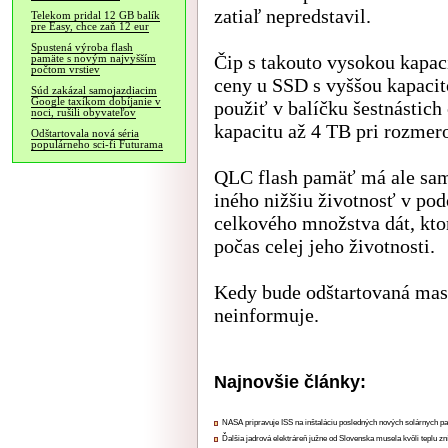
zatiaľ nepredstavil.
Telekom pridal 12 GB balík
pre Easy, chce zaň 12 eur
Spustená výroba flash
Čip s takouto vysokou kapac
pamäte s novým najvyšším
počtom vrstiev
ceny u SSD s vyššou kapacit
Súd zakázal samojazdiacim
Google taxíkom dobíjanie v
použiť v balíčku šestnástich
noci, rušili obyvateľov
kapacitu až 4 TB pri rozme
Odštartovala nová séria
populárneho sci-fi Futurama
QLC flash pamäť má ale sam
iného nižšiu životnosť v po
celkového množstva dát, kto
počas celej jeho životnosti.
Kedy bude odštartovaná mas
neinformuje.
Najnovšie články:
NASA pripravuje ISS na inštaláciu posledných nových solárnych p
Ďalšia jadrová elektráreň južne od Slovenska musela kvôli teplu zn