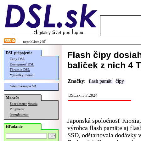
neprihlásený
Flash čipy dosiah
DSL pripojenie
Ceny DSL
balíček z nich 4 
Dostupnosť DSL
Fórum o DSL
Výsledky meraní
Značky:
flash pamäť
čipy
Satelitná mapa SR
DSL.sk, 3.7.2024
Merače
Speedmeter
Merania
Pingmeter
Googlemeter
Japonská spoločnosť Kioxia
Hľadanie
výrobca flash pamäte aj fla
SSD, odštartovala dodávky v