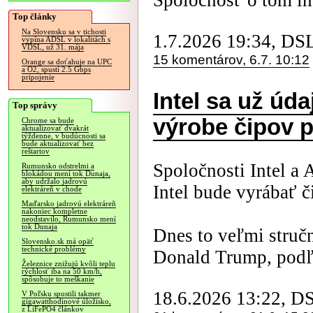
Spoločnosť o tom inf
Top články
Na Slovensku sa v tichosti
1.7.2026 19:34, DS
vypína ADSL v lokalitách s
VDSL, už 31. mája
15 komentárov, 6.7. 10:12
Orange sa doťahuje na UPC
a O2, spustí 2.5 Gbps
pripojenie
Intel sa už úd
Top správy
výrobe čipov 
Chrome sa bude
aktualizovať dvakrát
týždenne, v budúcnosti sa
bude aktualizovať bez
reštartov
Spoločnosti Intel a 
Rumunsko odstrelmi a
blokádou mení tok Dunaja,
aby udržalo jadrovú
Intel bude vyrábať č
elektráreň v chode
Maďarsko jadrovú elektráreň
nakoniec kompletne
neodstavilo, Rumunsko mení
tok Dunaja
Dnes to veľmi struč
Slovensko.sk má opäť
technické problémy
Donald Trump, podľa
Železnice znižujú kvôli teplu
rýchlosť iba na 50 km/h,
spôsobuje to meškanie
18.6.2026 13:22, D
V Poľsku spustili takmer
gigawatthodinové úložisko,
z LiFePO4 článkov