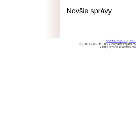
Novšie správy
NÁVŠTEVNOSŤ
|
INZE
(C) 2004, 2005 DSL.sk | Všetky práva vyhradené
Všetky uvedené informácie sú b