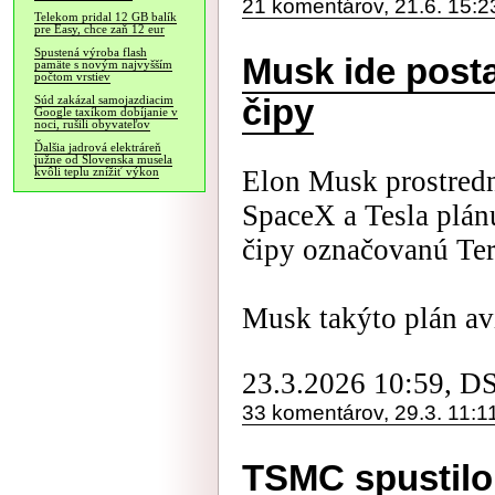
21 komentárov, 21.6. 15:2
Telekom pridal 12 GB balík
pre Easy, chce zaň 12 eur
Spustená výroba flash
Musk ide posta
pamäte s novým najvyšším
počtom vrstiev
čipy
Súd zakázal samojazdiacim
Google taxíkom dobíjanie v
noci, rušili obyvateľov
Ďalšia jadrová elektráreň
južne od Slovenska musela
Elon Musk prostredn
kvôli teplu znížiť výkon
SpaceX a Tesla plán
čipy označovanú Ter
Musk takýto plán avi
23.3.2026 10:59, D
33 komentárov, 29.3. 11:1
TSMC spustil