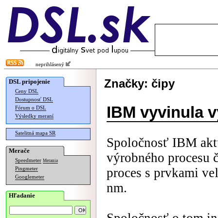
neprihlásený
Značky: čipy
DSL pripojenie
Ceny DSL
Dostupnosť DSL
IBM vyvinula 
Fórum o DSL
Výsledky meraní
Satelitná mapa SR
Spoločnosť IBM akt
Merače
výrobného procesu č
Speedmeter
Merania
proces s prvkami ve
Pingmeter
Googlemeter
nm.
Hľadanie