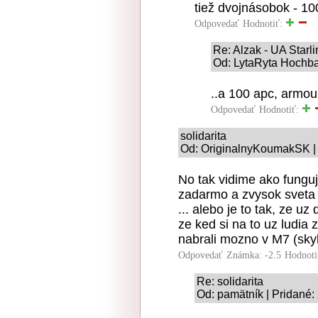
tiež dvojnásobok - 10
Odpovedať
Hodnotiť:
Re: Alzak - UA Starl
Od: LytaRyta Hochbat
..a 100 apc, armou
Odpovedať
Hodnotiť:
solidarita
Od: OriginalnyKoumakSK | 
No tak vidime ako funguje 
zadarmo a zvysok sveta s
... alebo je to tak, ze uz
ze ked si na to uz ludia z
nabrali mozno v M7 (skyl
Odpovedať
Známka: -2.5
Hodnoti
Re: solidarita
Od: pamätník | Pridané: