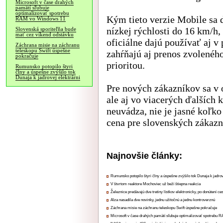
Microsoft v čase drahých
pamätí sľubuje
optimalizovať spotrebu
Kým tieto verzie Mobile sa d
RAM vo Windows 11
nízkej rýchlosti do 16 km/h,
Slovenská sporiteľňa bude
mať cez víkend odstávku
oficiálne dajú používať aj v
Záchrana misie na záchranu
teleskopu Swift úspešne
zahŕňajú aj prenos zvolenéh
pokračuje
prioritou.
Rumunsko potopilo štyri
člny a úspešne zvýšilo tok
Dunaja k jadrovej elektrárni
Pre nových zákazníkov sa v 
ale aj vo viacerých ďalších 
neuvádza, nie je jasné koľko
cena pre slovenských zákazn
Najnovšie články:
Rumunsko potopilo štyri člny a úspešne zvýšilo tok Dunaja k jadrov
V štvrtom reaktore Mochoviec už beží štiepna reakcia
Železnice predávajú dve tretiny lístkov elektronicky, po donútení ce
Alza nasadila dve novinky, jednu užitočnú a jednu kontroverznú
Záchrana misie na záchranu teleskopu Swift úspešne pokračuje
Microsoft v čase drahých pamätí sľubuje optimalizovať spotrebu