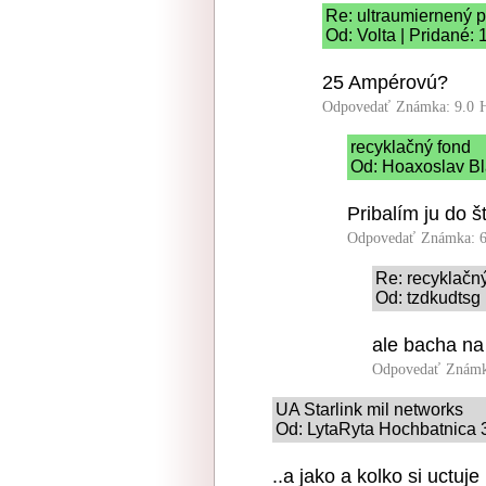
Re: ultraumiernený p
Od: Volta | Pridané:
25 Ampérovú?
Odpovedať
Známka: 9.0
recyklačný fond
Od: Hoaxoslav Bl
Pribalím ju do š
Odpovedať
Známka: 6
Re: recyklačn
Od: tzdkudtsg 
ale bacha na
Odpovedať
Známk
UA Starlink mil networks
Od: LytaRyta Hochbatnica 3
..a jako a kolko si uctuj