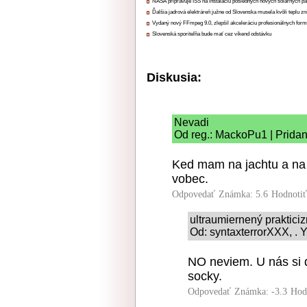
NASA pripravuje ISS na inštaláciu posledných nových solárnych p
Ďalšia jadrová elektráreň južne od Slovenska musela kvôli teplu zn
Vydaný nový FFmpeg 9.0, zlepšil akceleráciu profesionálnych form
Slovenská sporiteľňa bude mať cez víkend odstávku
Diskusia:
Nevadi
Od reg.: MackoPu1 | Pridan
Ked mam na jachtu a na 
vobec.
Odpovedať
Známka: 5.6
Hodnoti
ultraumiernený praktici
Od: syntaxterrorXXX, . Y
NO neviem. U nás si d
socky.
Odpovedať
Známka: -3.3
Hod