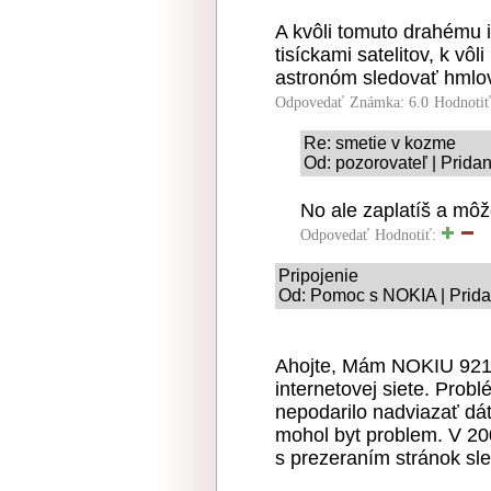
A kvôli tomuto drahému
tisíckami satelitov, k v
astronóm sledovať hmlo
Odpovedať
Známka: 6.0
Hodnoti
Re: smetie v kozme
Od: pozorovateľ | Prida
No ale zaplatíš a mô
Odpovedať
Hodnotiť:
Pripojenie
Od: Pomoc s NOKIA | Prida
Ahojte, Mám NOKIU 9210i
internetovej siete. Prob
nepodarilo nadviazať dát
mohol byt problem. V 20
s prezeraním stránok sl