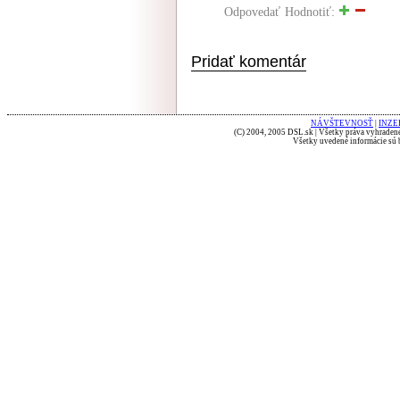
Odpovedať
Hodnotiť:
Pridať komentár
NÁVŠTEVNOSŤ
|
INZE
(C) 2004, 2005 DSL.sk | Všetky práva vyhradené
Všetky uvedené informácie sú b