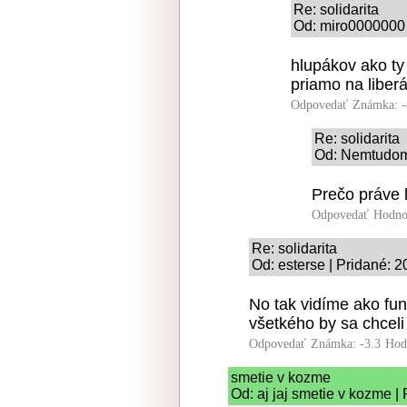
Re: solidarita
Od: miro0000000 
hlupákov ako ty
priamo na liberá
Odpovedať
Známka: -
Re: solidarita
Od: Nemtudom 
Prečo práve 
Odpovedať
Hodno
Re: solidarita
Od: esterse | Pridané: 
No tak vidíme ako fung
všetkého by sa chceli
Odpovedať
Známka: -3.3
Hod
smetie v kozme
Od: aj jaj smetie v kozme |