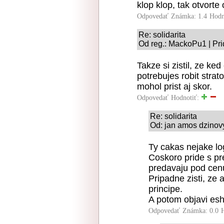
klop klop, tak otvorte 
Odpovedať
Známka: 1.4
Hodn
Re: solidarita
Od reg.: MackoPu1 | Pri
Takze si zistil, ze ke
potrebujes robit stra
mohol prist aj skor.
Odpovedať
Hodnotiť:
Re: solidarita
Od: jan amos dzinovy
Ty cakas nejake lo
Coskoro pride s pre
predavaju pod cenu
Pripadne zisti, ze
principe.
A potom objavi esh
Odpovedať
Známka: 0.0