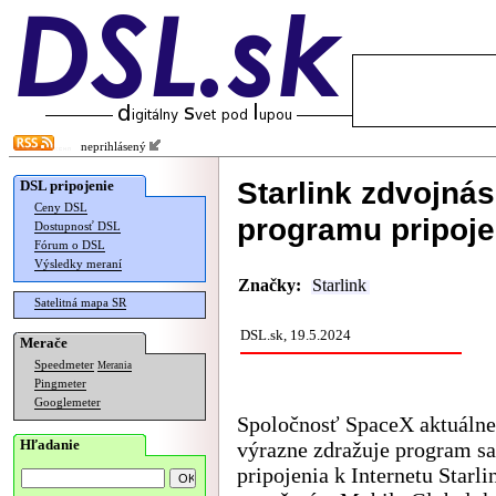
neprihlásený
Starlink zdvojná
DSL pripojenie
Ceny DSL
programu pripoje
Dostupnosť DSL
Fórum o DSL
Výsledky meraní
Značky:
Starlink
Satelitná mapa SR
DSL.sk, 19.5.2024
Merače
Speedmeter
Merania
Pingmeter
Googlemeter
Spoločnosť SpaceX aktuálne
Hľadanie
výrazne zdražuje program sa
pripojenia k Internetu Starli