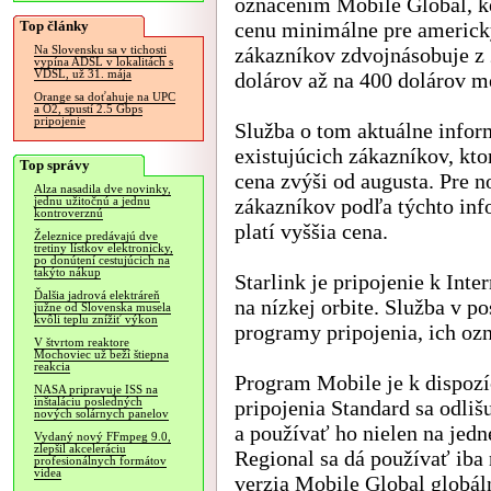
označením Mobile Global, k
Top články
cenu minimálne pre americ
zákazníkov zdvojnásobuje z
Na Slovensku sa v tichosti
vypína ADSL v lokalitách s
VDSL, už 31. mája
dolárov až na 400 dolárov m
Orange sa doťahuje na UPC
a O2, spustí 2.5 Gbps
pripojenie
Služba o tom aktuálne infor
existujúcich zákazníkov, kt
Top správy
cena zvýši od augusta. Pre 
Alza nasadila dve novinky,
zákazníkov podľa týchto inf
jednu užitočnú a jednu
kontroverznú
platí vyššia cena.
Železnice predávajú dve
tretiny lístkov elektronicky,
po donútení cestujúcich na
takýto nákup
Starlink je pripojenie k Int
Ďalšia jadrová elektráreň
na nízkej orbite. Služba v 
južne od Slovenska musela
kvôli teplu znížiť výkon
programy pripojenia, ich ozn
V štvrtom reaktore
Mochoviec už beží štiepna
reakcia
Program Mobile je k dispozí
NASA pripravuje ISS na
inštaláciu posledných
pripojenia Standard sa odli
nových solárnych panelov
a používať ho nielen na jedn
Vydaný nový FFmpeg 9.0,
zlepšil akceleráciu
Regional sa dá používať iba
profesionálnych formátov
videa
verzia Mobile Global globáln