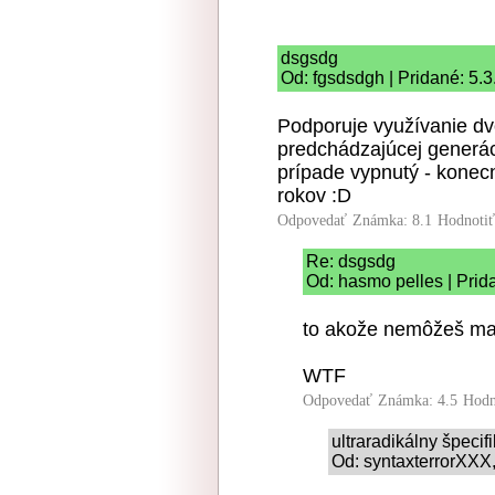
dsgsdg
Od: fgsdsdgh | Pridané: 5.
Podporuje využívanie dv
predchádzajúcej generác
prípade vypnutý - konecn
rokov :D
Odpovedať
Známka: 8.1
Hodnoti
Re: dsgsdg
Od: hasmo pelles | Prid
to akože nemôžeš mať
WTF
Odpovedať
Známka: 4.5
Hodn
ultraradikálny špeci
Od: syntaxterrorXXX,