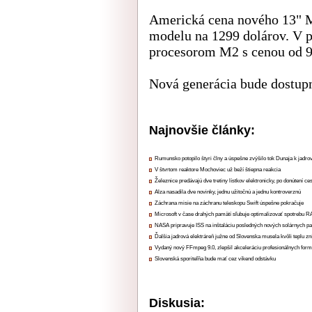
Americká cena nového 13" M
modelu na 1299 dolárov. V p
procesorom M2 s cenou od 9
Nová generácia bude dostupn
Najnovšie články:
Rumunsko potopilo štyri člny a úspešne zvýšilo tok Dunaja k jadrov
V štvrtom reaktore Mochoviec už beží štiepna reakcia
Železnice predávajú dve tretiny lístkov elektronicky, po donútení ce
Alza nasadila dve novinky, jednu užitočnú a jednu kontroverznú
Záchrana misie na záchranu teleskopu Swift úspešne pokračuje
Microsoft v čase drahých pamätí sľubuje optimalizovať spotrebu
NASA pripravuje ISS na inštaláciu posledných nových solárnych p
Ďalšia jadrová elektráreň južne od Slovenska musela kvôli teplu zn
Vydaný nový FFmpeg 9.0, zlepšil akceleráciu profesionálnych form
Slovenská sporiteľňa bude mať cez víkend odstávku
Diskusia: