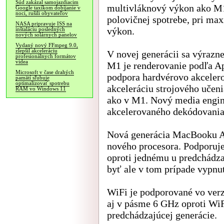
Súd zakázal samojazdiacim
multivláknový výkon ako M1
Google taxíkom dobíjanie v
noci, rušili obyvateľov
polovičnej spotrebe, pri ma
NASA pripravuje ISS na
výkon.
inštaláciu posledných
nových solárnych panelov
Vydaný nový FFmpeg 9.0,
zlepšil akceleráciu
V novej generácii sa výrazne
profesionálnych formátov
videa
M1 je renderovanie podľa App
Microsoft v čase drahých
podpora hardvérovo akcelero
pamätí sľubuje
optimalizovať spotrebu
akceleráciu strojového učeni
RAM vo Windows 11
ako v M1. Nový media engin
akcelerovaného dekódovania
Nová generácia MacBooku Ai
nového procesora. Podporuje
oproti jednému u predchádza
byť ale v tom prípade vypnu
WiFi je podporované vo verz
aj v pásme 6 GHz oproti Wi
predchádzajúcej generácie.