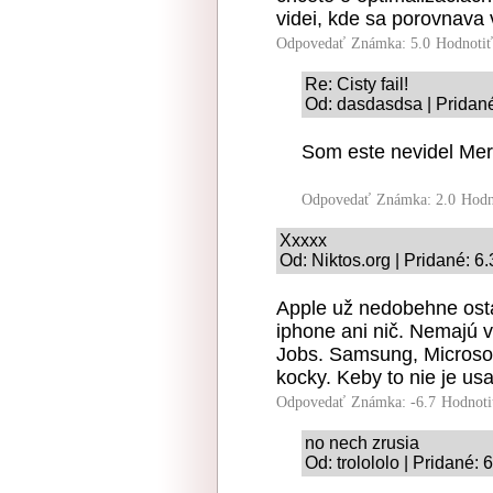
videi, kde sa porovnav
Odpovedať
Známka: 5.0
Hodnoti
Re: Cisty fail!
Od: dasdasdsa | Pridané
Som este nevidel Mer
Odpovedať
Známka: 2.0
Hodn
Xxxxx
Od: Niktos.org | Pridané: 6
Apple už nedobehne ostat
iphone ani nič. Nemajú 
Jobs. Samsung, Microsoft
kocky. Keby to nie je usa
Odpovedať
Známka: -6.7
Hodnoti
no nech zrusia
Od: trolololo | Pridané: