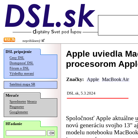
neprihlásený
Apple uviedla M
DSL pripojenie
Ceny DSL
procesorom Appl
Dostupnosť DSL
Fórum o DSL
Výsledky meraní
Značky:
Apple
MacBook Air
Satelitná mapa SR
DSL.sk, 5.3.2024
Merače
Speedmeter
Merania
Pingmeter
Googlemeter
Spoločnosť Apple aktuálne
u
Hľadanie
novú generáciu svojho 13" a
modelu notebooku MacBook 