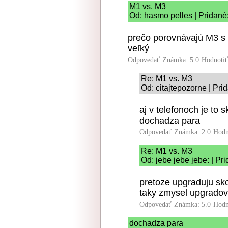
M1 vs. M3
Od: hasmo pelles | Pridané
prečo porovnávajú M3 s
veľký
Odpovedať
Známka: 5.0
Hodnoti
Re: M1 vs. M3
Od: citajtepozorne | Pri
aj v telefonoch je to 
dochadza para
Odpovedať
Známka: 2.0
Hodn
Re: M1 vs. M3
Od: jebe jebe jebe: | Pr
pretoze upgraduju sk
taky zmysel upgradov
Odpovedať
Známka: 5.0
Hodn
dochadza para