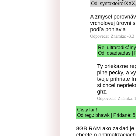
Od: syntaxterrorXXX,
A zmysel porovnáva
vrcholovej úrovni 
podľa pohlavia.
Odpovedať
Známka: -3.3
Re: ultraradikál
Od: dsadsadas | 
Ty priekazne rep
plne pecky, a vy
tvoje prihriate 
si chcel neprie
ghz.
Odpovedať
Známka: 1
Cisty fail!
Od reg.: bhawk | Pridané: 
8GB RAM ako zaklad je ci
chcete o optimalizaciach