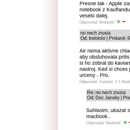
Presne tak - Apple zas
notebook z Kauflandu
veselo dalej.
Odpovedať
Hodnotiť:
no nech zrusia
Od: trolololo | Pridané:
Air nema aktivne chla
aby obsluhovala prilis
si ho zobral do kavia
nastroj. Ked si chces 
urceny - Pro.
Odpovedať
Známka: 3.3
Hodn
Re: no nech zrusia
Od: Doc Jansky | Pri
Suhlasim, ukazat 
macbook..
Odpovedať
Hodnotiť: