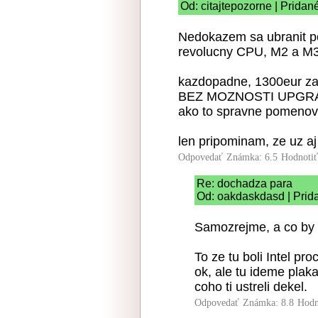
Od: citajtepozorne | Pridan
Nedokazem sa ubranit po
revolucny CPU, M2 a M3 
kazdopadne, 1300eur z
BEZ MOZNOSTI UPGRADE
ako to spravne pomenov
len pripominam, ze uz a
Odpovedať
Známka: 6.5
Hodnoti
Re: dochadza para
Od: oakdaskdasd | Prid
Samozrejme, a co by s
To ze tu boli Intel p
ok, ale tu ideme plak
coho ti ustreli dekel.
Odpovedať
Známka: 8.8
Hodn