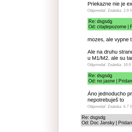
Priekazne nie je e
Odpovedať
Známka: 2.0
Re: dsgsdg
Od: citajtepozorne | 
mozes, ale vypne t
Ale na druhu stranu
u M1/M2. ale su t
Odpovedať
Známka: 10.0
Re: dsgsdg
Od: no jasne | Prida
Áno jednoducho prí
nepotrebuješ to
Odpovedať
Známka: 6.7
Re: dsgsdg
Od: Doc Jansky | Pridan