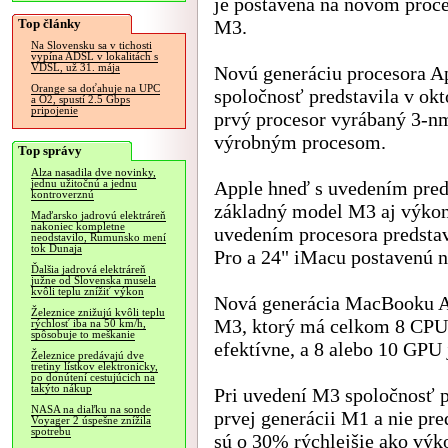
je postavená na novom proc
Top články
M3.
Na Slovensku sa v tichosti
vypína ADSL v lokalitách s
VDSL, už 31. mája
Novú generáciu procesora 
Orange sa doťahuje na UPC
spoločnosť predstavila v októ
a O2, spustí 2.5 Gbps
pripojenie
prvý procesor vyrábaný 3-n
výrobným procesom.
Top správy
Alza nasadila dve novinky,
Apple hneď s uvedením pred
jednu užitočnú a jednu
kontroverznú
základný model M3 aj výkon
Maďarsko jadrovú elektráreň
nakoniec kompletne
uvedením procesora predsta
neodstavilo, Rumunsko mení
tok Dunaja
Pro a 24" iMacu postavenú n
Ďalšia jadrová elektráreň
južne od Slovenska musela
kvôli teplu znížiť výkon
Nová generácia MacBooku Ai
Železnice znižujú kvôli teplu
M3, ktorý má celkom 8 CPU j
rýchlosť iba na 50 km/h,
spôsobuje to meškanie
efektívne, a 8 alebo 10 GPU 
Železnice predávajú dve
tretiny lístkov elektronicky,
po donútení cestujúcich na
takýto nákup
Pri uvedení M3 spoločnosť p
NASA na diaľku na sonde
prvej generácii M1 a nie pr
Voyager 2 úspešne znížila
spotrebu
sú o 30% rýchlejšie ako výk