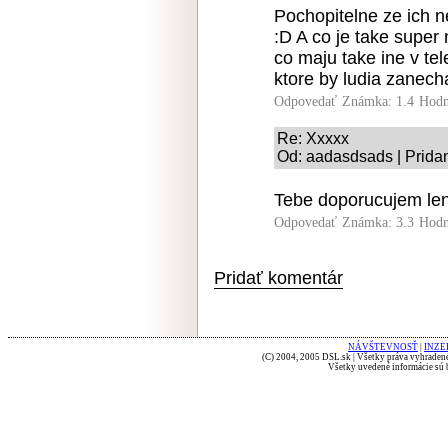
Pochopitelne ze ich n
:D A co je take supe
co maju take ine v te
ktore by ludia zanecha
Odpovedať
Známka: 1.4
Hodn
Re: Xxxxx
Od: aadasdsads | Prida
Tebe doporucujem len
Odpovedať
Známka: 3.3
Hodn
Pridať komentár
NÁVŠTEVNOSŤ
|
INZE
(C) 2004, 2005 DSL.sk | Všetky práva vyhradené
Všetky uvedené informácie sú b