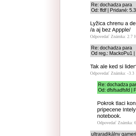
Re: dochadza para
Od: ffdf | Pridané: 5
Lyžica chrenu a deke
/a aj bez Appple/
Odpovedať
Známka: 2.7
Re: dochadza para
Od reg.: MackoPu1 | 
Tak ale ked si lider
Odpovedať
Známka: -3.3
Re: dochadza pa
Od: dfsfsadfsfd |
Pokrok tlaci ko
pripecene Intely
notebook.
Odpovedať
Známka: 6
ultraradikálny game