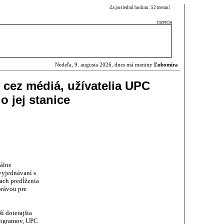
Za poslednú hodinu: 52 meraní
inzercia
Nedeľa, 9. augusta 2026, dnes má meniny
Ľubomíra
 cez médiá, užívatelia UPC
o jej stanice
uálne
vyjednávaní s
ch predĺženia
právou pre
ší doterajšia
programov, UPC