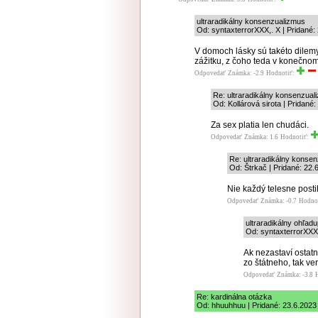
ultraradikálny konsenzualizmus
Od: syntaxterrorXXX,. X | Pridané:
V domoch lásky sú takéto dilem
zážitku, z čoho teda v konečnom
Odpovedať
Známka: -2.9
Hodnotiť:
Re: ultraradikálny konsenzual
Od: Kollárová sirota | Pridané
Za sex platia len chudáci.
Odpovedať
Známka: 1.6
Hodnotiť:
Re: ultraradikálny konse
Od: Štrkač | Pridané: 22.
Nie každý telesne post
Odpovedať
Známka: -0.7
Hodno
ultraradikálny ohľad
Od: syntaxterrorXXX,
Ak nezastaví ostat
zo štátneho, tak ve
Odpovedať
Známka: -3.8
Re: kardinálna otázka
Od: hhuuhhuu | Pridané: 23.6.2023