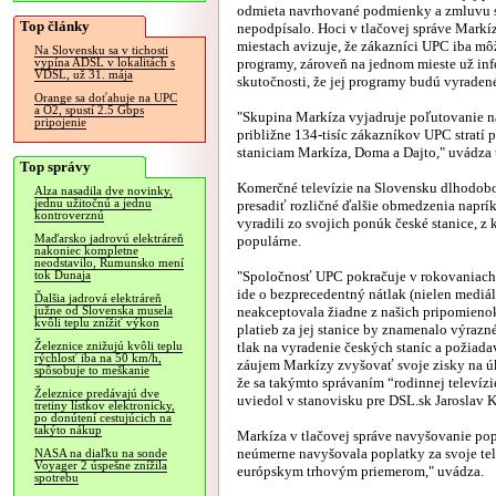
odmieta navrhované podmienky a zmluvu s
Top články
nepodpísalo. Hoci v tlačovej správe Markí
miestach avizuje, že zákazníci UPC iba môž
Na Slovensku sa v tichosti
programy, zároveň na jednom mieste už in
vypína ADSL v lokalitách s
VDSL, už 31. mája
skutočnosti, že jej programy budú vyrade
Orange sa doťahuje na UPC
a O2, spustí 2.5 Gbps
"Skupina Markíza vyjadruje poľutovanie n
pripojenie
približne 134-tisíc zákazníkov UPC stratí p
staniciam Markíza, Doma a Dajto," uvádza te
Top správy
Komerčné televízie na Slovensku dlhodobo
Alza nasadila dve novinky,
jednu užitočnú a jednu
presadiť rozličné ďalšie obmedzenia naprík
kontroverznú
vyradili zo svojich ponúk české stanice, z 
Maďarsko jadrovú elektráreň
populárne.
nakoniec kompletne
neodstavilo, Rumunsko mení
"Spoločnosť UPC pokračuje v rokovaniach 
tok Dunaja
ide o bezprecedentný nátlak (nielen mediál
Ďalšia jadrová elektráreň
neakceptovala žiadne z našich pripomieno
južne od Slovenska musela
kvôli teplu znížiť výkon
platieb za jej stanice by znamenalo výrazn
tlak na vyradenie českých staníc a požiad
Železnice znižujú kvôli teplu
rýchlosť iba na 50 km/h,
záujem Markízy zvyšovať svoje zisky na ú
spôsobuje to meškanie
že sa takýmto správaním “rodinnej televíz
Železnice predávajú dve
uviedol v stanovisku pre DSL.sk Jaroslav 
tretiny lístkov elektronicky,
po donútení cestujúcich na
takýto nákup
Markíza v tlačovej správe navyšovanie pop
neúmerne navyšovala poplatky za svoje tele
NASA na diaľku na sonde
Voyager 2 úspešne znížila
európskym trhovým priemerom," uvádza.
spotrebu