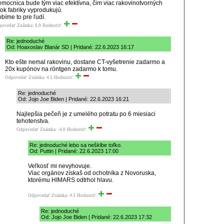
mocnica bude tým viac efektívna, čim viac rakovinotvorných
tok fabriky vyprodukujú.
bíme to pre ľudí.
povedať
Známka: 6.9
Hodnotiť:
Re: jednoduché
Od: Hoaxoslav Blanár SD | Pridané: 22.6.2023 16:17
Kto ešte nemal rakovinu, dostane CT-vyšetrenie zadarmo a
20x kupónov na röntgen zadarmo k tomu.
Odpovedať
Známka: 4.5
Hodnotiť:
Re: jednoduché
Od: Jojo Joe Biden | Pridané: 22.6.2023 16:21
Najlepšia pečeň je z umelého potratu po 6 miesiaci
tehotenstva.
Odpovedať
Známka: -4.0
Hodnotiť:
Re: jednoduché lebo sa nešklbe toľko.
Od: Puttin | Pridané: 22.6.2023 17:00
Veľkosť mi nevyhovuje.
Viac orgánov získaš od ochotníka z Novoruska,
ktorému HIMARS odtrhol hlavu.
Odpovedať
Známka: 4.3
Hodnotiť:
Re: jednoduché
Od: Jojo Joe Biden | Pridané: 22.6.2023 17:32