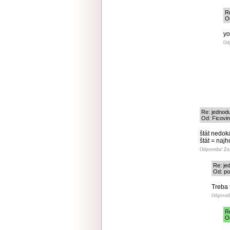
R
O
yo
Od
Re: jednod
Od: Ficovin
štát nedok
štát = najh
Odpovedať
Zn
Re: je
Od: po
Treba 
Odpoved
R
Od