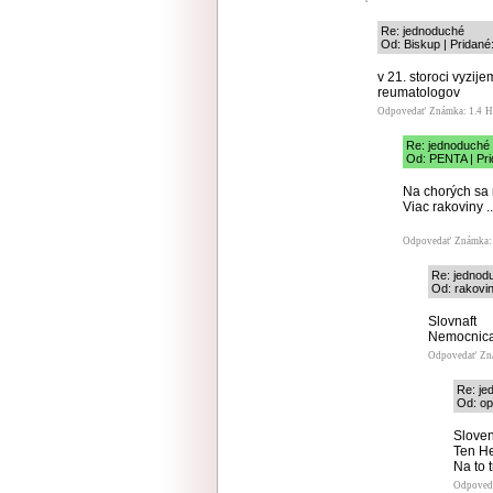
Re: jednoduché
Od: Biskup | Pridané
v 21. storoci vyzij
reumatologov
Odpovedať
Známka: 1.4
H
Re: jednoduché
Od: PENTA | Pri
Na chorých sa 
Viac rakoviny ..
Odpovedať
Známka: 
Re: jednod
Od: rakovin
Slovnaft
Nemocnica
Odpovedať
Zn
Re: je
Od: op
Sloven
Ten He
Na to 
Odpoved