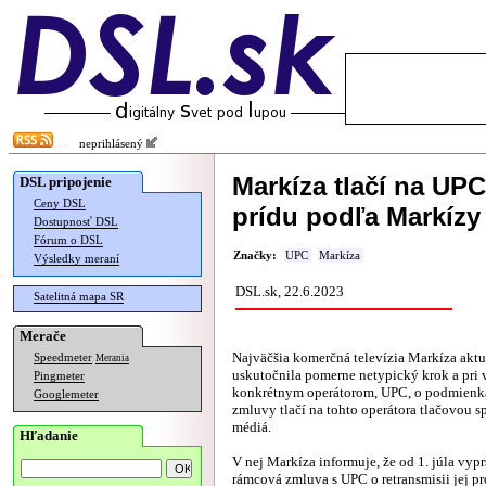
neprihlásený
Markíza tlačí na UPC
DSL pripojenie
Ceny DSL
prídu podľa Markízy 
Dostupnosť DSL
Fórum o DSL
Značky:
UPC
Markíza
Výsledky meraní
DSL.sk, 22.6.2023
Satelitná mapa SR
Merače
Najväčšia komerčná televízia Markíza akt
Speedmeter
Merania
uskutočnila pomerne netypický krok a pri 
Pingmeter
konkrétnym operátorom, UPC, o podmienka
Googlemeter
zmluvy tlačí na tohto operátora tlačovou s
médiá.
Hľadanie
V nej Markíza informuje, že od 1. júla vypr
rámcová zmluva s UPC o retransmisii jej 