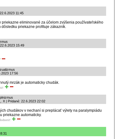
 22.6.2023 11:45
y priekazne eliminované za účelom zvýšenia používateľského
 dôsledku priekazne profituje zákazník.
izmus
: 22.6.2023 15:49
nzualizmus
6.2023 17:56
ihnutý mrzák je automaticky chudák.
tiť:
uplnizmus
. X | Pridané: 22.6.2023 22:02
ných chudákov v nechaní si preplácať výlety na paralympiádu
ru priekazne automaticky.
Hodnotiť:
 8:31