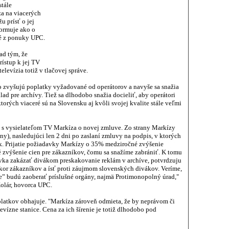
tále
za na viacerých
u prísť o jej
formuje ako o
né z ponuky UPC.
ad tým, že
rístup k jej TV
levízia totiž v tlačovej správe.
 zvyšujú poplatky vyžadované od operátorov a navyše sa snažia
lad pre archívy. Tiež sa dlhodobo snažia docieliť, aby operátori
ktorých viaceré sú na Slovensku aj kvôli svojej kvalite stále veľmi
s vysielateľom TV Markíza o novej zmluve. Zo strany Markízy
ny), nasledujúci len 2 dni po zaslaní zmluvy na podpis, v ktorých
k. Prijatie požiadavky Markízy o 35% medziročné zvýšenie
é zvýšenie cien pre zákazníkov, čomu sa snažíme zabrániť. K tomu
avka zakázať divákom preskakovanie reklám v archíve, potvrdzuju
kor zákazníkov a ísť proti záujmom slovenských divákov. Veríme,
ie” budú zaoberať príslušné orgány, najmä Protimonopolný úrad,"
Kolár, hovorca UPC.
latkov obhajuje. "Markíza zároveň odmieta, že by neprávom či
vízne stanice. Cena za ich šírenie je totiž dlhodobo pod