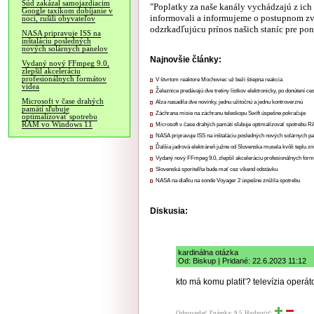
Súd zakázal samojazdiacim
"Poplatky za naše kanály vychádzajú z ich
Google taxíkom dobíjanie v
informovali a informujeme o postupnom zv
noci, rušili obyvateľov
odzrkadľujúcu prínos našich staníc pre pon
NASA pripravuje ISS na
inštaláciu posledných
nových solárnych panelov
Najnovšie články:
Vydaný nový FFmpeg 9.0,
zlepšil akceleráciu
profesionálnych formátov
V štvrtom reaktore Mochoviec už beží štiepna reakcia
videa
Železnice predávajú dve tretiny lístkov elektronicky, po donútení ce
Microsoft v čase drahých
Alza nasadila dve novinky, jednu užitočnú a jednu kontroverznú
pamätí sľubuje
Záchrana misie na záchranu teleskopu Swift úspešne pokračuje
optimalizovať spotrebu
RAM vo Windows 11
Microsoft v čase drahých pamätí sľubuje optimalizovať spotrebu
NASA pripravuje ISS na inštaláciu posledných nových solárnych p
Ďalšia jadrová elektráreň južne od Slovenska musela kvôli teplu zn
Vydaný nový FFmpeg 9.0, zlepšil akceleráciu profesionálnych form
Slovenská sporiteľňa bude mať cez víkend odstávku
NASA na diaľku na sonde Voyager 2 úspešne znížila spotrebu
Diskusia:
kardinálna otázka
Od: Biskup | Pridané: 22.6.2023 11:12
kto má komu platiť? televízia operáto
Odpovedať
Známka: 9.5
Hodnotiť: