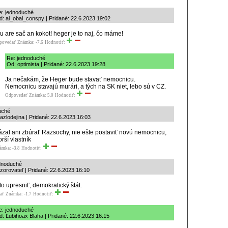
e: jednoduché
d: al_obal_conspy | Pridané: 22.6.2023 19:02
u are sač an kokot! heger je to naj, čo máme!
povedať
Známka: -7.6
Hodnotiť:
Re: jednoduché
Od: optimista | Pridané: 22.6.2023 19:28
Ja nečakám, že Heger bude stavať nemocnicu.
Nemocnicu stavajú murári, a tých na SK niet, lebo sú v CZ.
Odpovedať
Známka: 5.0
Hodnotiť:
uché
azlodejina | Pridané: 22.6.2023 16:03
ázal ani zbúrať Razsochy, nie ešte postaviť novú nemocnicu,
orší vlastník
ámka: -3.8
Hodnotiť:
dnoduché
zorovateľ | Pridané: 22.6.2023 16:10
to upresniť, demokratický štát.
ať
Známka: -1.7
Hodnotiť:
e: jednoduché
: Ľubihoax Blaha | Pridané: 22.6.2023 16:15