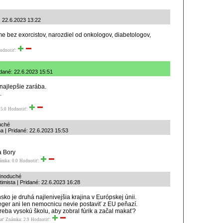
: 22.6.2023 13:22
eme bez exorcistov, narozdiel od onkologov, diabetologov,
odnotiť:
dané: 22.6.2023 15:51
najlepšie zarába.
.
5.0
Hodnotiť:
uché
a | Pridané: 22.6.2023 15:53
 Bory
ámka: 0.0
Hodnotiť:
dnoduché
timista | Pridané: 22.6.2023 16:28
sko je druhá najlenivejšia krajina v Európskej únii.
ger ani len nemocnicu nevie postaviť z EU peňazí.
treba vysokú školu, aby zobral fúrik a začal makať?
ať
Známka: 2.9
Hodnotiť: