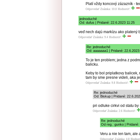
Platí vždy koncový zázazník - ted
Odpovedať
Známka: 10.0
Hodnotiť:
jednoduché
Od: dufus | Pridané: 22.6.2023 11:25
veď nech dajú markízu ako platený bal
Odpovedať
Známka: 9.4
Hodnotiť:
Re: jednoduché
Od: aaaaaaa1 | Pridané: 22.6.2023
To je ten problem; jedna z podm
balicku.
Keby to bol priplatkovy balicek
tam by sme presne videli, aka je
Odpovedať
Známka: 9.8
Hodnotiť:
Re: jednoduché
Od: Biskup | Pridané: 22.6.20
pri odluke cirkvi od statu by
Odpovedať
Známka: 2.6
Hodnotiť:
Re: jednoduché
Od reg.: gunko | Pridané:
Veru a nie len tam, ale a
Odpovedať
Známka: 4.8
Hodnot