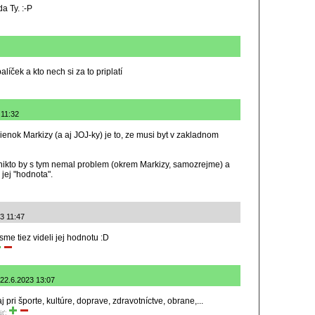
a Ty. :-P
íček a kto nech si za to priplatí
 11:32
ienok Markizy (a aj JOJ-ky) je to, ze musi byt v zakladnom
, nikto by s tym nemal problem (okrem Markizy, samozrejme) a
 jej "hodnota".
23 11:47
 sme tiez videli jej hodnotu :D
 22.6.2023 13:07
j pri športe, kultúre, doprave, zdravotníctve, obrane,...
iť: