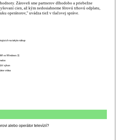
 hodnoty. Zároveň sme partnerov dlhodobo a priebežne
yšovaní cien, až kým nedosiahneme férovú trhovú odplatu,
uku operátorov," uvádza tiež v tlačovej správe.
stujúcich na takýto nákup
 RAM vo Windows 11
anelov
ížiť výkon
átov videa
rovi alebo operátor televízií?