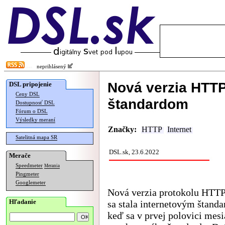
neprihlásený
Nová verzia HTTP
DSL pripojenie
Ceny DSL
štandardom
Dostupnosť DSL
Fórum o DSL
Výsledky meraní
Značky:
HTTP
Internet
Satelitná mapa SR
DSL.sk, 23.6.2022
Merače
Speedmeter
Merania
Pingmeter
Googlemeter
Nová verzia protokolu HTT
Hľadanie
sa stala internetovým štand
keď sa v prvej polovici mesi