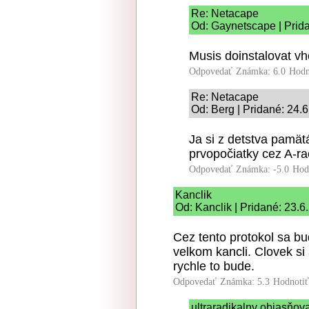
Re: Netacape
Od: Gaynetscape | Prid
Musis doinstalovat vh
Odpovedať
Známka: 6.0
Hodn
Re: Netacape
Od: Berg | Pridané: 24.
Ja si z detstva pamät
prvopočiatky cez A-ra
Odpovedať
Známka: -5.0
Hod
Kanclik
Od: Kanclik | Pridané: 23.6
Cez tento protokol sa bu
velkom kancli. Clovek si 
rychle to bude.
Odpovedať
Známka: 5.3
Hodnoti
ultraradikalny objasňo