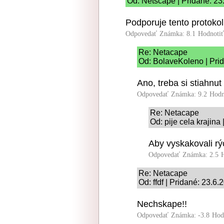
Od: Netscape | Pridané: 23
Podporuje tento protoko
Odpovedať
Známka: 8.1
Hodnoti
Re: Netacape
Od: BolaveKoleno | Pri
Ano, treba si stiahnut
Odpovedať
Známka: 9.2
Hodn
Re: Netacape
Od: pije cela krajina
Aby vyskakovali rý
Odpovedať
Známka: 2.5
Re: Netacape
Od: ffdf | Pridané: 23.6
Nechskape!!
Odpovedať
Známka: -3.8
Hod