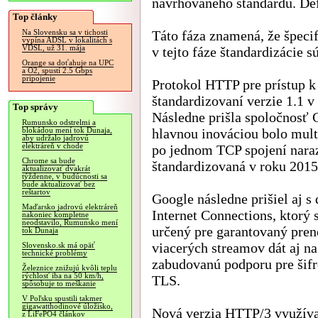
navrhovaného štandardu. De
Top články
Táto fáza znamená, že špecif
Na Slovensku sa v tichosti
vypína ADSL v lokalitách s
VDSL, už 31. mája
v tejto fáze štandardizácie 
Orange sa doťahuje na UPC
a O2, spustí 2.5 Gbps
pripojenie
Protokol HTTP pre prístup 
štandardizovaní verzie 1.1 v
Top správy
Následne prišla spoločnosť
Rumunsko odstrelmi a
hlavnou inováciou bolo mul
blokádou mení tok Dunaja,
aby udržalo jadrovú
elektráreň v chode
po jednom TCP spojení naraz
Chrome sa bude
štandardizovaná v roku 2015
aktualizovať dvakrát
týždenne, v budúcnosti sa
bude aktualizovať bez
reštartov
Google následne prišiel aj
Maďarsko jadrovú elektráreň
Internet Connections, ktorý
nakoniec kompletne
neodstavilo, Rumunsko mení
určený pre garantovaný pren
tok Dunaja
viacerých streamov dát aj na
Slovensko.sk má opäť
technické problémy
zabudovanú podporu pre šifr
Železnice znižujú kvôli teplu
rýchlosť iba na 50 km/h,
TLS.
spôsobuje to meškanie
V Poľsku spustili takmer
gigawatthodinové úložisko,
Nová verzia HTTP/3 využíva
z LiFePO4 článkov