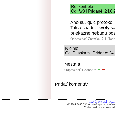
Re: kontrola
Od: fw3 | Pridané: 24.6
Ano su. quic protokol
Takze ziadne kvety sa
priekazne nebudu posi
Odpovedať
Známka: 7.1
Hodn
Nie nie
Od: Pliaskam | Pridané: 24
Nestala
Odpovedať
Hodnotiť:
Pridať komentár
NÁVŠTEVNOSŤ
|
INZE
(C) 2004, 2005 DSL.sk | Všetky práva vyhradené
Všetky uvedené informácie sú b