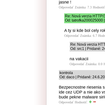
jasne !
Odpovedať
Známka: 7.3
Hodnoti
Re: Nová verzia HTTP/
Od: tatrofka200025000 |
A ty si kde bol cely r
Odpovedať
Známka: 6.7
Hodn
Re: Nová verzia HT
Od: src1 | Pridané: 
na vakacii
Odpovedať
Známka: 0.0
kontrola
Od: daco | Pridané: 24.6.2
Bezpecnostne riesenia su
ide cez UDP a nie ako vs
bude pekne malware siri
Odpovedať
Hodnotiť: