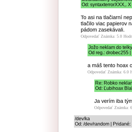
Od: syntaxterrorXXX,. X
To asi na tlačiarní ne
tlačilo viac papierov 
pádom zasekávali.
Odpovedať
Známka: 5.0
Hodn
Jožo neklam do telk
Od reg.: drobec255 |
a máš tento hoax 
Odpovedať
Známka: 6.0
Re: Robko neklam
Od: Ľubihoax Bla
Ja verím iba tý
Odpovedať
Známka: 6
/dev/ka
Od: /dev/random | Pridané: