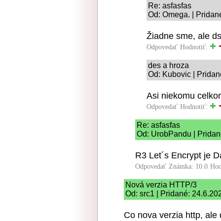
Re: asfasfas
Od: Omega. | Pridan
Žiadne sme, ale ds
Odpovedať
Hodnotiť:
des a hroza
Od: Kubovic | Pridan
Asi niekomu celkom
Odpovedať
Hodnotiť:
Re: asfasfas
Od: UrobPandu | Pridan
R3 Let´s Encrypt je Da
Odpovedať
Známka: 10.0
Hod
Nová verzia HTTP/3
Od: src1 | Pridané: 24.6.20
Co nova verzia http, ale d