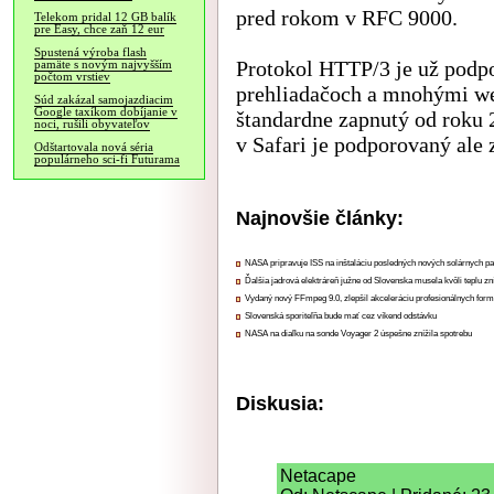
pred rokom v RFC 9000.
Telekom pridal 12 GB balík
pre Easy, chce zaň 12 eur
Spustená výroba flash
Protokol HTTP/3 je už podp
pamäte s novým najvyšším
počtom vrstiev
prehliadačoch a mnohými we
Súd zakázal samojazdiacim
Google taxíkom dobíjanie v
štandardne zapnutý od roku 2
noci, rušili obyvateľov
v Safari je podporovaný ale 
Odštartovala nová séria
populárneho sci-fi Futurama
Najnovšie články:
NASA pripravuje ISS na inštaláciu posledných nových solárnych p
Ďalšia jadrová elektráreň južne od Slovenska musela kvôli teplu zn
Vydaný nový FFmpeg 9.0, zlepšil akceleráciu profesionálnych form
Slovenská sporiteľňa bude mať cez víkend odstávku
NASA na diaľku na sonde Voyager 2 úspešne znížila spotrebu
Diskusia:
Netacape