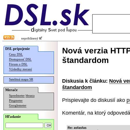
neprihlásený
Nová verzia HTTP
DSL pripojenie
Ceny DSL
štandardom
Dostupnosť DSL
Fórum o DSL
Výsledky meraní
Satelitná mapa SR
Diskusia k článku:
Nová ver
štandardom
Merače
Speedmeter
Merania
Prispievajte do diskusií ako
p
Pingmeter
Googlemeter
Komentár, na ktorý odpovedá
Hľadanie
Re: asfasfas