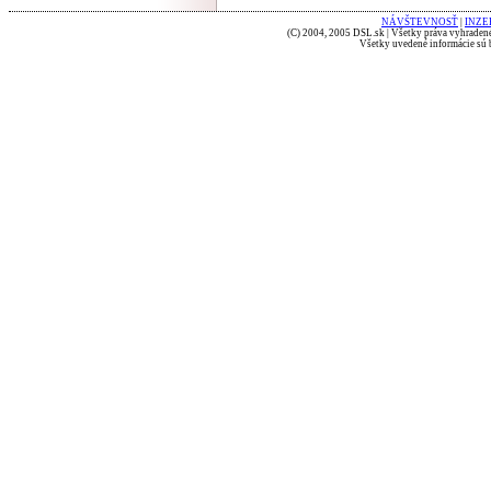
NÁVŠTEVNOSŤ
|
INZE
(C) 2004, 2005 DSL.sk | Všetky práva vyhradené
Všetky uvedené informácie sú b