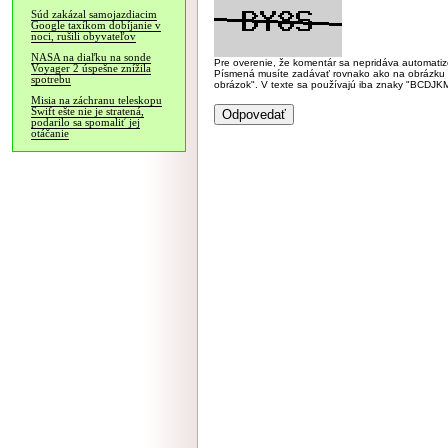
Súd zakázal samojazdiacim
Google taxíkom dobíjanie v
noci, rušili obyvateľov
NASA na diaľku na sonde
Pre overenie, že komentár sa nepridáva automatizov
Voyager 2 úspešne znížila
Písmená musíte zadávať rovnako ako na obrázku veľk
spotrebu
obrázok". V texte sa používajú iba znaky "BC
Misia na záchranu teleskopu
Swift ešte nie je stratená,
podarilo sa spomaliť jej
otáčanie