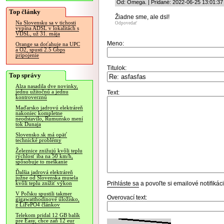
Od: Omega. | Pridané: 2022-06-25 13:01:37
Top články
Žiadne sme, ale dsl!
Na Slovensku sa v tichosti
Odpovedať
vypína ADSL v lokalitách s
VDSL, už 31. mája
Meno:
Orange sa doťahuje na UPC
a O2, spustí 2.5 Gbps
pripojenie
Titulok:
Top správy
Alza nasadila dve novinky,
jednu užitočnú a jednu
Text:
kontroverznú
Maďarsko jadrovú elektráreň
nakoniec kompletne
neodstavilo, Rumunsko mení
tok Dunaja
Slovensko.sk má opäť
technické problémy
Železnice znižujú kvôli teplu
rýchlosť iba na 50 km/h,
spôsobuje to meškanie
Ďalšia jadrová elektráreň
južne od Slovenska musela
Prihláste sa
a povoľte si emailové notifiká
kvôli teplu znížiť výkon
V Poľsku spustili takmer
Overovací text:
gigawatthodinové úložisko,
z LiFePO4 článkov
Telekom pridal 12 GB balík
pre Easy, chce zaň 12 eur