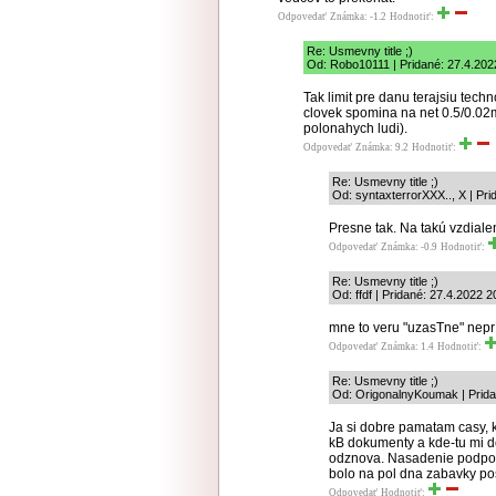
Odpovedať
Známka: -1.2
Hodnotiť:
Re: Usmevny title ;)
Od: Robo10111 | Pridané: 27.4.202
Tak limit pre danu terajsiu techno
clovek spomina na net 0.5/0.02
polonahych ludi).
Odpovedať
Známka: 9.2
Hodnotiť:
Re: Usmevny title ;)
Od: syntaxterrorXXX.., X | Pri
Presne tak. Na takú vzdiale
Odpovedať
Známka: -0.9
Hodnotiť:
Re: Usmevny title ;)
Od: ffdf | Pridané: 27.4.2022 2
mne to veru "uzasTne" nepríd
Odpovedať
Známka: 1.4
Hodnotiť:
Re: Usmevny title ;)
Od: OrigonalnyKoumak | Prida
Ja si dobre pamatam casy, 
kB dokumenty a kde-tu mi do
odznova. Nasadenie podpor
bolo na pol dna zabavky pos
Odpovedať
Hodnotiť: