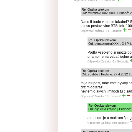
Odpovedať
Známka: 10.0
Hodnotiť:
Re: Optika telekom
Od: tatrofka200025000 | Pridané: 2
Naco ti bude v meste tukabel? 
tak sa postavi viac BTSsiek. 10
Odpovedať
Známka: -5.8
Hodnotiť:
Re: Optika telekom
Od: syntaxterrorXXX.., X | Pri
Podľa všetkého si môžte pod
priamo nemá yebať jedno a
Odpovedať
Známka: -2.4
Hodnotiť:
Re: Optika telekom
Od: sushbs | Pridané: 27.4.2022 1
to je hlupost, mne este byvaly t
drzim doteraz.
neviem o akych limitoch tu ti sa
Odpovedať
Známka: 2.5
Hodnotiť:
Re: Optika telekom
Od: pije cela krajina | Pridané
ale t-com je o mokrom špag
Odpovedať
Známka: 10.0
Hodnotiť: