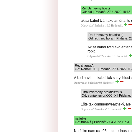
Re: Usmevny title ;)
Od: old | Pridané: 27.4.2022 18:13
ak sa kábel tvári ako anténa, t
Odpovedať
Známka: 10.0
Hodnotiť:
Re: Usmevny hatatitle ;(
Od reg.: ujo horar | Pridané: 2
Ak sa kabel tvari ako anten
robit.
Odpovedať
Známka: 3.3
Hodnotiť:
Re: ahaaaaA
Od: Robo10111 | Pridané: 27.4.2022 11:
A ked navlhne kabel tak sa rychlost 
Odpovedať
Známka: 0.0
Hodnotiť:
ultraumiernený prakticizmus
Od: syntaxterrorXXX,. X | Pridané:
Ešte tak commonwealthský, ale b
Odpovedať
Známka: -1.7
Hodnotiť:
na fejke
Od: truhlikš | Pridané: 27.4.2022 11:51
Na fejke nam cca 95tom prednasajuc