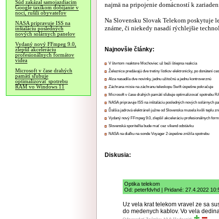
Súd zakázal samojazdiacim
najmä na pripojenie domácností k zariadeni
Google taxíkom dobíjanie v
noci, rušili obyvateľov
Na Slovensku Slovak Telekom poskytuje l
NASA pripravuje ISS na
známe, či niekedy nasadí rýchlejšie techno
inštaláciu posledných
nových solárnych panelov
Vydaný nový FFmpeg 9.0,
Najnovšie články:
zlepšil akceleráciu
profesionálnych formátov
videa
V štvrtom reaktore Mochoviec už beží štiepna reakcia
Microsoft v čase drahých
Železnice predávajú dve tretiny lístkov elektronicky, po donútení ce
pamätí sľubuje
Alza nasadila dve novinky, jednu užitočnú a jednu kontroverznú
optimalizovať spotrebu
RAM vo Windows 11
Záchrana misie na záchranu teleskopu Swift úspešne pokračuje
Microsoft v čase drahých pamätí sľubuje optimalizovať spotrebu
NASA pripravuje ISS na inštaláciu posledných nových solárnych p
Ďalšia jadrová elektráreň južne od Slovenska musela kvôli teplu zn
Vydaný nový FFmpeg 9.0, zlepšil akceleráciu profesionálnych form
Slovenská sporiteľňa bude mať cez víkend odstávku
NASA na diaľku na sonde Voyager 2 úspešne znížila spotrebu
Diskusia:
Optika telekom
Od: peterfdvhd | Pridané: 27.4.2022 10:
Uz vela krat telekom vravel ze sa s
do medenych kablov. Vo vela dedina