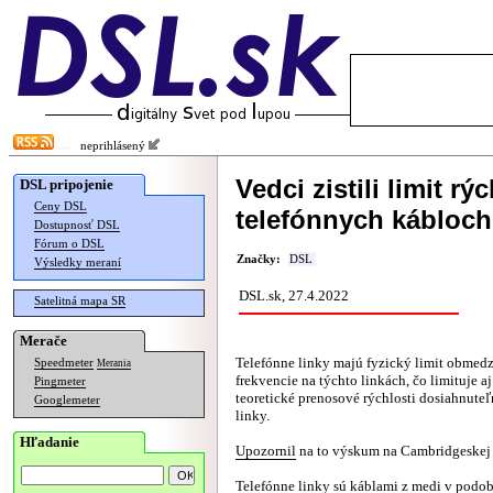
neprihlásený
Vedci zistili limit rý
DSL pripojenie
Ceny DSL
telefónnych kábloch
Dostupnosť DSL
Fórum o DSL
Značky:
DSL
Výsledky meraní
DSL.sk, 27.4.2022
Satelitná mapa SR
Merače
Telefónne linky majú fyzický limit obmedz
Speedmeter
Merania
frekvencie na týchto linkách, čo limituje 
Pingmeter
teoretické prenosové rýchlosti dosiahnuteľ
Googlemeter
linky.
Hľadanie
Upozornil
na to výskum na Cambridgeskej 
Telefónne linky sú káblami z medi v podob