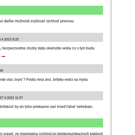
o sú ďalšie možnosti zvyšovať rýchlosť prenosu
8.4.2022 8:20
a, bezpecnostne zlozky statu okamzite vedia co s tym budu
49
este viac zvysi ? Podla mna ano, britsky vedci sa mylia.
 27.4.2022 11:57
ritskosť by do toho priekazne vari hneď ťahať netrebalo.
i vravel, ze maximalna rychlost po telekomunikacnych kabloch