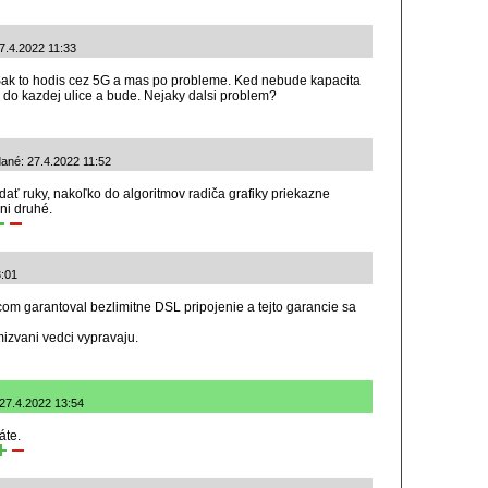
7.4.2022 11:33
Sak to hodis cez 5G a mas po probleme. Ked nebude kapacita
0 do kazdej ulice a bude. Nejaky dalsi problem?
dané: 27.4.2022 11:52
ať ruky, nakoľko do algoritmov radiča grafiky priekazne
ni druhé.
3:01
-com garantoval bezlimitne DSL pripojenie a tejto garancie sa
mizvani vedci vypravaju.
: 27.4.2022 13:54
áte.