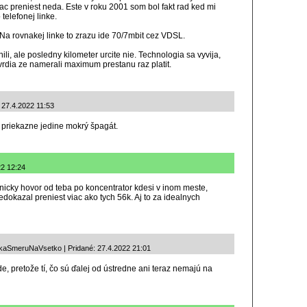
ac preniest neda. Este v roku 2001 som bol fakt rad ked mi
telefonej linke.
 Na rovnakej linke to zrazu ide 70/7mbit cez VDSL.
i, ale posledny kilometer urcite nie. Technologia sa vyvija,
 tvrdia ze namerali maximum prestanu raz platit.
: 27.4.2022 11:53
 priekazne jedine mokrý špagát.
22 12:24
icky hovor od teba po koncentrator kdesi v inom meste,
edokazal preniest viac ako tych 56k. Aj to za idealnych
kaSmeruNaVsetko | Pridané: 27.4.2022 21:01
e, pretože tí, čo sú ďalej od ústredne ani teraz nemajú na