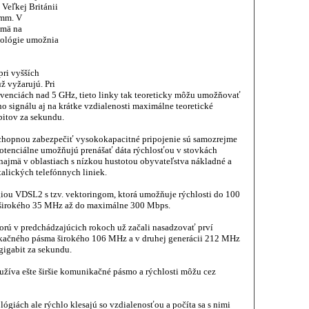
 Veľkej Británii
 mm. V
jmä na
nológie umožnia
pri vyšších
ž vyžarujú. Pri
ekvenciách nad 5 GHz, tieto linky tak teoreticky môžu umožňovať
ho signálu aj na krátke vzdialenosti maximálne teoretické
bitov za sekundu.
chopnou zabezpečiť vysokokapacitné pripojenie sú samozrejme
potenciálne umožňujú prenášať dáta rýchlosťou v stovkách
 najmä v oblastiach s nízkou hustotou obyvateľstva nákladné a
talických telefónnych liniek.
iou VDSL2 s tzv. vektoringom, ktorá umožňuje rýchlosti do 100
 širokého 35 MHz až do maximálne 300 Mbps.
torú v predchádzajúcich rokoch už začali nasadzovať prví
nikačného pásma širokého 106 MHz a v druhej generácii 212 MHz
gigabit za sekundu.
žíva ešte širšie komunikačné pásmo a rýchlosti môžu cez
lógiách ale rýchlo klesajú so vzdialenosťou a počíta sa s nimi