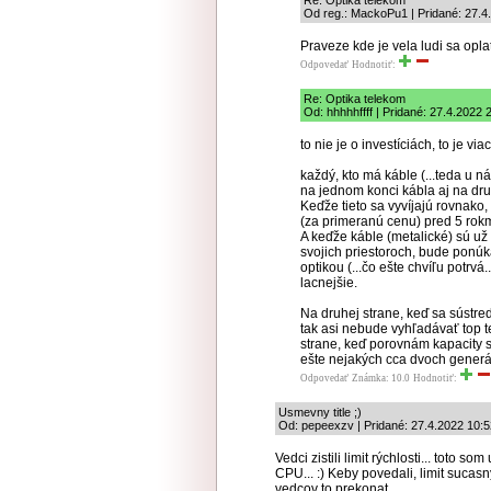
Re: Optika telekom
Od reg.: MackoPu1 | Pridané: 27.4
Praveze kde je vela ludi sa oplat
Odpovedať
Hodnotiť:
Re: Optika telekom
Od: hhhhhffff | Pridané: 27.4.2022 
to nie je o investíciách, to je viac
každý, kto má káble (...teda u n
na jednom konci kábla aj na dr
Keďže tieto sa vyvíjajú rovnako, 
(za primeranú cenu) pred 5 rokmi
A keďže káble (metalické) sú už
svojich priestoroch, bude ponúk
optikou (...čo ešte chvíľu potr
lacnejšie.
Na druhej strane, keď sa sústreďuj
tak asi nebude vyhľadávať top 
strane, keď porovnám kapacity s
ešte nejakých cca dvoch generá
Odpovedať
Známka: 10.0
Hodnotiť:
Usmevny title ;)
Od: pepeexzv | Pridané: 27.4.2022 10:5
Vedci zistili limit rýchlosti... toto som
CPU... :) Keby povedali, limit sucasn
vedcov to prekonat.