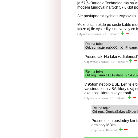
je 57,6kBaudov. Technologicky sa vi
modem fungoval na tych 57,6Kbit po 
Ale postupne sa rychlost zvysovala.
Mozno sa niekde po ceste kable menil
takze aj tie vysledky z univerzity co
Odpovedať
Známka: 7.0
Hodnotiť:
Re: na fejke
Od: syntaxterrorXXX.., X | Pridané
Presne tak. Na takú vzdialenosť
Odpovedať
Známka: -5.0
Hodnotiť:
Re: na fejke
Od reg.: lamka1 | Pridané: 27.4.20
V 95tom nebolo DSL. Len telefon
vacsinou teda v BA, ktory ozaj n
okolnosti, ktore nikdy neboli.
Odpovedať
Známka: 8.7
Hodnotiť:
Re: na fejke
Od reg.: DenisaSakovaExpert
Presne o ten posledný km id
desiatky MBits.
Odpovedať
Hodnotiť: