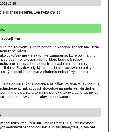
.2022 17:18
i aj drahsie riesenie. Len treba chciet.
20:46
 o vývoji trhu.
ás najmä Telekom...) k nim potrebuje koncové zariadenia - teda
uhom konci kábla.
ako čokoľvek iné v elektronike, zariadenia, ktoré boli na trhu
, sú dosť iné, ako zariadenia, ktoré budú o 5 rokov.
 položené a firmy a domácnosti ich často majú priamo vo
ať tieto služby dovtedy, kým nebude mať adekvátne pokrytie
vá...) a kým optické koncové zariadenia nebudú významne
e na optiku (...čo je logické a asi všetci by sme to tak robili...),
technológie (z nákladových dôvodov) na metalike. Na druhej
pomínané v článku a aktuálne ponuky, tak je zjavné, že my sa
cií technologických upgradov asi dočkáme.
2
 uz cital tolko krat. Pred 30r. limit velkosti HDD, limit rychlosti
ych vedomosti/technologii tak je to zaujimavy fakt, vyzva pre