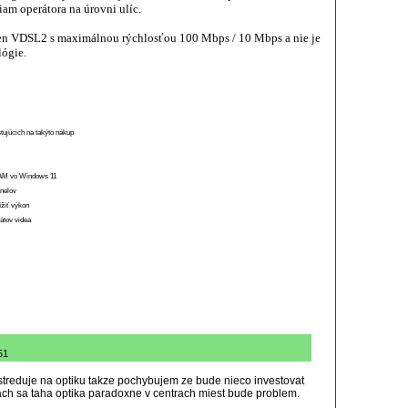
am operátora na úrovni ulíc.
en VDSL2 s maximálnou rýchlosťou 100 Mbps / 10 Mbps a nie je
lógie.
stujúcich na takýto nákup
 RAM vo Windows 11
anelov
ížiť výkon
átov videa
51
ustreduje na optiku takze pochybujem ze bude nieco investovat
ch sa taha optika paradoxne v centrach miest bude problem.