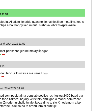
2 11:51
logiu. Aj tak mi to pride uzastne tie rychlosti po metalike, ked si
mbps a bol happy ked minutu stahoval obrazok(prevazne
dané: 27.4.2022 11:52
nosť priekazne jedine mokrý špagát.
0:14
e...lebo je to úžas a nie úžasT :-)))
né: 28.4.2022 14:26
ked som posielal na genstab poctivo rychlostou 2400 baud par
 toho zakrical nejaky velitelsky chuligan a mohol som zacat
y Zmodemu chvilu trvalo, takze dlho to slo Xmodemom a tak
tarane. Kde sa na to hrabu terajsi burzuji!