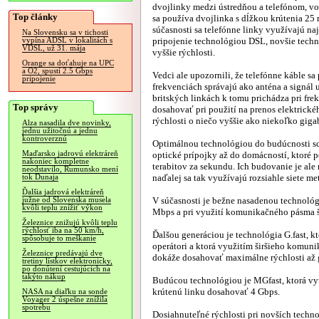
dvojlinky medzi ústredňou a telefónom, vo
Top články
sa používa dvojlinka s dĺžkou krútenia 25
súčasnosti sa telefónne linky využívajú na
Na Slovensku sa v tichosti
pripojenie technológiou DSL, novšie tech
vypína ADSL v lokalitách s
VDSL, už 31. mája
vyššie rýchlosti.
Orange sa doťahuje na UPC
a O2, spustí 2.5 Gbps
Vedci ale upozornili, že telefónne káble sa 
pripojenie
frekvenciách správajú ako anténa a signál u
britských linkách k tomu prichádza pri fr
Top správy
dosahovať pri použití na prenos elektrické
rýchlosti o niečo vyššie ako niekoľko giga
Alza nasadila dve novinky,
jednu užitočnú a jednu
kontroverznú
Optimálnou technológiou do budúcnosti s
Maďarsko jadrovú elektráreň
optické prípojky až do domácností, ktoré 
nakoniec kompletne
terabitov za sekundu. Ich budovanie je ale
neodstavilo, Rumunsko mení
naďalej sa tak využívajú rozsiahle siete me
tok Dunaja
Ďalšia jadrová elektráreň
V súčasnosti je bežne nasadenou technológ
južne od Slovenska musela
kvôli teplu znížiť výkon
Mbps a pri využití komunikačného pásma
Železnice znižujú kvôli teplu
rýchlosť iba na 50 km/h,
Ďalšou generáciou je technológia G.fast, k
spôsobuje to meškanie
operátori a ktorá využitím širšieho komu
Železnice predávajú dve
dokáže dosahovať maximálne rýchlosti až 
tretiny lístkov elektronicky,
po donútení cestujúcich na
takýto nákup
Budúcou technológiou je MGfast, ktorá vyu
krútenú linku dosahovať 4 Gbps.
NASA na diaľku na sonde
Voyager 2 úspešne znížila
spotrebu
Dosiahnuteľné rýchlosti pri novších techno