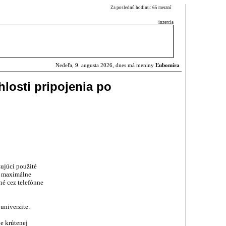
Za poslednú hodinu: 65 meraní
inzercia
Nedeľa, 9. augusta 2026, dnes má meniny
Ľubomíra
chlosti pripojenia po
ujúci použité
aj maximálne
né cez telefónne
univerzite.
e krútenej