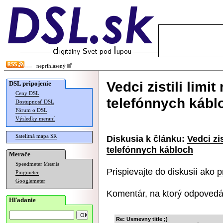
neprihlásený
Vedci zistili limi
DSL pripojenie
Ceny DSL
telefónnych kábl
Dostupnosť DSL
Fórum o DSL
Výsledky meraní
Satelitná mapa SR
Diskusia k článku:
Vedci zis
telefónnych kábloch
Merače
Speedmeter
Merania
Prispievajte do diskusií ako
p
Pingmeter
Googlemeter
Komentár, na ktorý odpovedá
Hľadanie
Re: Usmevny title ;)