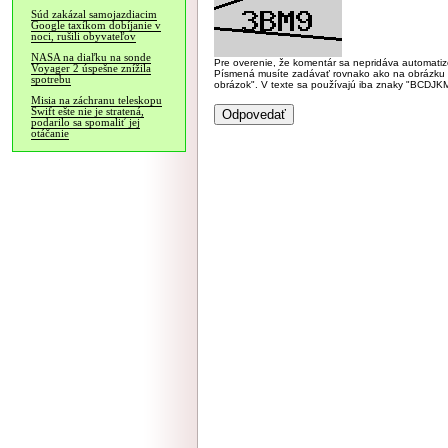
Súd zakázal samojazdiacim
Google taxíkom dobíjanie v
noci, rušili obyvateľov
NASA na diaľku na sonde
Pre overenie, že komentár sa nepridáva automatizov
Voyager 2 úspešne znížila
Písmená musíte zadávať rovnako ako na obrázku veľk
spotrebu
obrázok". V texte sa používajú iba znaky "BC
Misia na záchranu teleskopu
Swift ešte nie je stratená,
podarilo sa spomaliť jej
otáčanie