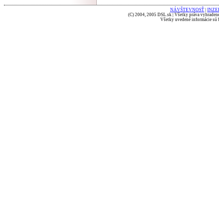
NÁVŠTEVNOSŤ
|
INZE
(C) 2004, 2005 DSL.sk | Všetky práva vyhradené
Všetky uvedené informácie sú b