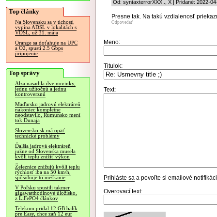
Od: syntaxterrorXXX.., X | Pridané: 2022-04
Top články
Presne tak. Na takú vzdialenosť priekaz
Na Slovensku sa v tichosti
Odpovedať
vypína ADSL v lokalitách s
VDSL, už 31. mája
Meno:
Orange sa doťahuje na UPC
a O2, spustí 2.5 Gbps
pripojenie
Titulok:
Top správy
Alza nasadila dve novinky,
jednu užitočnú a jednu
Text:
kontroverznú
Maďarsko jadrovú elektráreň
nakoniec kompletne
neodstavilo, Rumunsko mení
tok Dunaja
Slovensko.sk má opäť
technické problémy
Ďalšia jadrová elektráreň
južne od Slovenska musela
kvôli teplu znížiť výkon
Železnice znižujú kvôli teplu
rýchlosť iba na 50 km/h,
Prihláste sa
a povoľte si emailové notifiká
spôsobuje to meškanie
V Poľsku spustili takmer
Overovací text:
gigawatthodinové úložisko,
z LiFePO4 článkov
Telekom pridal 12 GB balík
pre Easy, chce zaň 12 eur