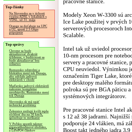
pracovné stanice.
Top články
Modely Xeon W-3300 sú arc
Na Slovensku sa v tichosti
vypína ADSL v lokalitách s
VDSL, už 31. mája
Ice Lake použitej v prvých 
Orange sa doťahuje na UPC
serverových procesoroch Int
a O2, spustí 2.5 Gbps
pripojenie
Scalable.
Top správy
Intel tak už uviedol proceso
Chrome sa bude
10-nm procesom pre notebo
aktualizovať dvakrát
týždenne, v budúcnosti sa
bude aktualizovať bez
servery a pracovné stanice,
reštartov
CPU neuviedol. Výnimkou je
Rumunsko odstrelmi a
blokádou mení tok Dunaja,
označením Tiger Lake, ktoré 
aby udržalo jadrovú
elektráreň v chode
pre desktopy malého formátu
Maďarsko jadrovú elektráreň
polroka sú pre BGA päticu 
nakoniec kompletne
neodstavilo, Rumunsko mení
systémových integrátorov.
tok Dunaja
Slovensko.sk má opäť
technické problémy
Pre pracovné stanice Intel 
Železnice znižujú kvôli teplu
rýchlosť iba na 50 km/h,
s 12 až 38 jadrami. Najnižš
spôsobuje to meškanie
podporuje 24 vlákien, má z
V Poľsku spustili takmer
gigawatthodinové úložisko,
Boost takt jedného jadra 3.
z LiFePO4 článkov