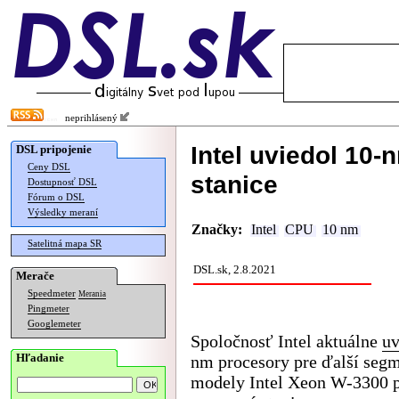
neprihlásený
Intel uviedol 10
DSL pripojenie
Ceny DSL
stanice
Dostupnosť DSL
Fórum o DSL
Výsledky meraní
Značky:
Intel
CPU
10 nm
Satelitná mapa SR
DSL.sk, 2.8.2021
Merače
Speedmeter
Merania
Pingmeter
Googlemeter
Spoločnosť Intel aktuálne
uv
Hľadanie
nm procesory pre ďalší segm
modely Intel Xeon W-3300 