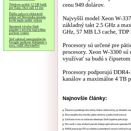
cenu 949 dolárov.
Telekom pridal 12 GB balík
pre Easy, chce zaň 12 eur
Ďalšia jadrová elektráreň
Najvyšší model Xeon W-3375
južne od Slovenska musela
kvôli teplu znížiť výkon
základný takt 2.5 GHz a max
Spustená výroba flash
pamäte s novým najvyšším
GHz, 57 MB L3 cache, TDP 2
počtom vrstiev
Súd zakázal samojazdiacim
Google taxíkom dobíjanie v
Procesory sú určené pre pä
noci, rušili obyvateľov
procesory. Xeon W-3300 sú u
využívať sa budú s čipseto
Procesory podporujú DDR4
kanálov a maximálne 4 TB pa
Najnovšie články:
Železnice predávajú dve tretiny lístkov elektronicky, po donútení ce
Alza nasadila dve novinky, jednu užitočnú a jednu kontroverznú
Záchrana misie na záchranu teleskopu Swift úspešne pokračuje
Microsoft v čase drahých pamätí sľubuje optimalizovať spotrebu
NASA pripravuje ISS na inštaláciu posledných nových solárnych p