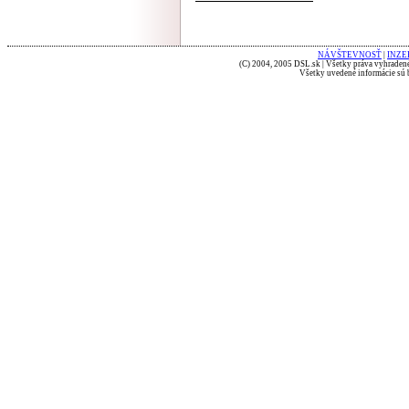
NÁVŠTEVNOSŤ
|
INZE
(C) 2004, 2005 DSL.sk | Všetky práva vyhradené
Všetky uvedené informácie sú b