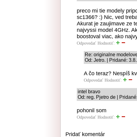
preco mi tie modely pri
sc1366? :) Nic, ved treba
Akurat je zaujimave ze 
najvyssi model 4GHz. Ak
boostoval viac, ako najvy
Odpovedať
Hodnotiť:
Re: originalne modelo
Od: Jetro. | Pridané: 3.
A čo teraz? Nespíš kv
Odpovedať
Hodnotiť:
intel bravo
Od: reg. Pjetro de | Pridan
pohonil som
Odpovedať
Hodnotiť:
Pridať komentár