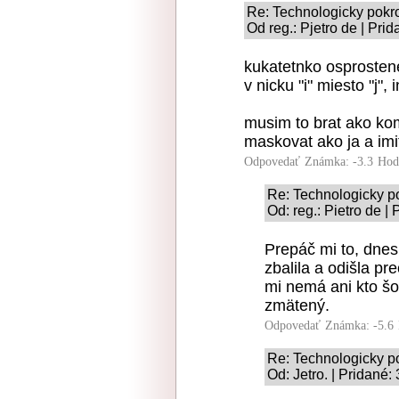
Re: Technologicky pokr
Od reg.: Pjetro de | Pri
kukatetnko osprosten
v nicku "i" miesto "j",
musim to brat ako ko
maskovat ako ja a imi
Odpovedať
Známka: -3.3
Hod
Re: Technologicky p
Od: reg.: Pietro de |
Prepáč mi to, dnes
zbalila a odišla p
mi nemá ani kto šo
zmätený.
Odpovedať
Známka: -5.6
Re: Technologicky p
Od: Jetro. | Pridané: