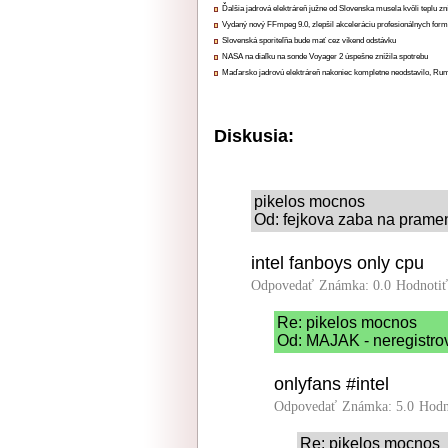
Ďalšia jadrová elektráreň južne od Slovenska musela kvôli teplu zn
Vydaný nový FFmpeg 9.0, zlepšil akceleráciu profesionálnych form
Slovenská sporiteľňa bude mať cez víkend odstávku
NASA na diaľku na sonde Voyager 2 úspešne znížila spotrebu
Maďarsko jadrovú elektráreň nakoniec kompletne neodstavilo, Ru
Diskusia:
pikelos mocnos
Od: fejkova zaba na pramen
intel fanboys only cpu
Odpovedať
Známka: 0.0
Hodnoti
Re: pikelos mocnos
Od: MAJAK - neregistrov
onlyfans #intel
Odpovedať
Známka: 5.0
Hodn
Re: pikelos mocnos