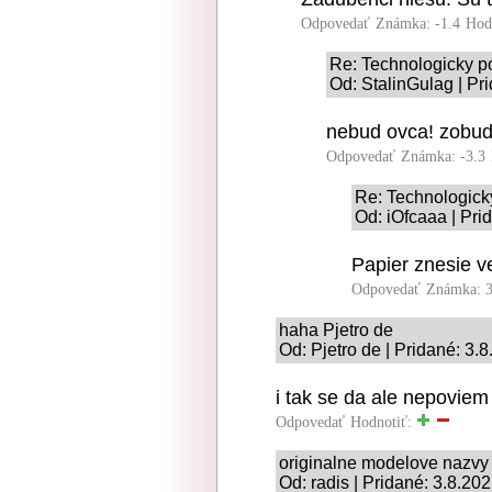
Odpovedať
Známka: -1.4
Hod
Re: Technologicky p
Od: StalinGulag | Pr
nebud ovca! zobud 
Odpovedať
Známka: -3.3
Re: Technologick
Od: iOfcaaa | Pri
Papier znesie ve
Odpovedať
Známka: 3
haha Pjetro de
Od: Pjetro de | Pridané: 3.
i tak se da ale nepoviem
Odpovedať
Hodnotiť:
originalne modelove nazv
Od: radis | Pridané: 3.8.20