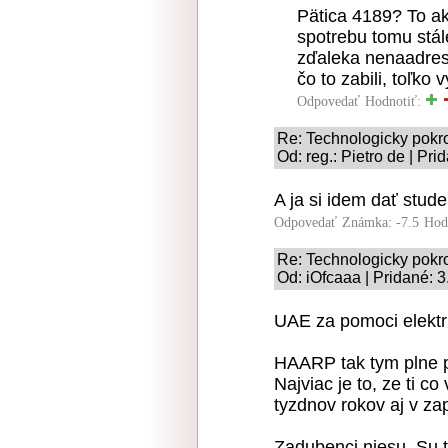
Pätica 4189? To ak
spotrebu tomu stál
zďaleka nenaadresu
čo to zabili, toľko 
Odpovedať
Hodnotiť:
Re: Technologicky pokr
Od: reg.: Pietro de | Pr
A ja si idem dať stude
Odpovedať
Známka: -7.5
Hod
Re: Technologicky pokr
Od: iOfcaaa | Pridané: 
UAE za pomoci elektri
HAARP tak tym plne p
Najviac je to, ze ti 
tyzdnov rokov aj v za
Zadubenci niesu. Su t