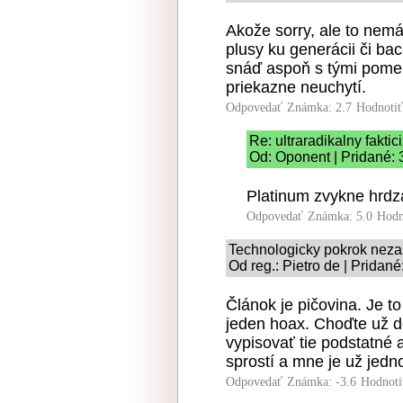
Akože sorry, ale to nemá
plusy ku generácii či bac
snáď aspoň s tými pomen
priekazne neuchytí.
Odpovedať
Známka: 2.7
Hodnoti
Re: ultraradikalny fakti
Od: Oponent | Pridané: 
Platinum zvykne hrdza
Odpovedať
Známka: 5.0
Hodn
Technologicky pokrok neza
Od reg.: Pietro de | Pridané
Článok je pičovina. Je to
jeden hoax. Choďte už do
vypisovať tie podstatné a
sprostí a mne je už jedn
Odpovedať
Známka: -3.6
Hodnoti