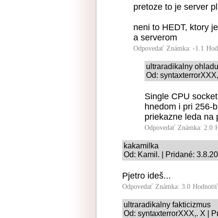
pretoze to je server 
neni to HEDT, ktory 
a serverom
Odpovedať
Známka: -1.1
Hod
ultraradikalny ohlad
Od: syntaxterrorXXX,
Single CPU socket 
hnedom i pri 256-b
priekazne leda na 
Odpovedať
Známka: 2.0
kakamilka
Od: Kamil. | Pridané: 3.8.2
Pjetro ideš...
Odpovedať
Známka: 3.0
Hodnoti
ultraradikalny fakticizmus
Od: syntaxterrorXXX,. X | P