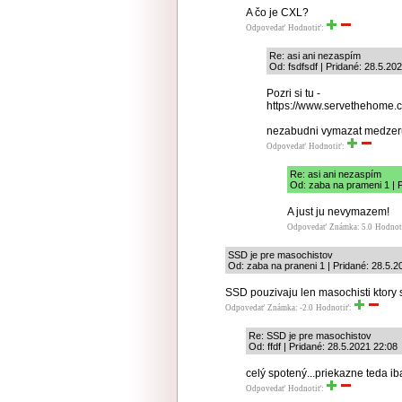
A čo je CXL?
Odpovedať
Hodnotiť:
Re: asi ani nezaspím
Od: fsdfsdf | Pridané: 28.5.20
Pozri si tu -
https://www.servethehome.c
nezabudni vymazat medzer
Odpovedať
Hodnotiť:
Re: asi ani nezaspím
Od: zaba na prameni 1 | 
A just ju nevymazem!
Odpovedať
Známka: 5.0
Hodnot
SSD je pre masochistov
Od: zaba na praneni 1 | Pridané: 28.5.2
SSD pouzivaju len masochisti ktory
Odpovedať
Známka: -2.0
Hodnotiť:
Re: SSD je pre masochistov
Od: ffdf | Pridané: 28.5.2021 22:08
celý spotený...priekazne teda iba 
Odpovedať
Hodnotiť: