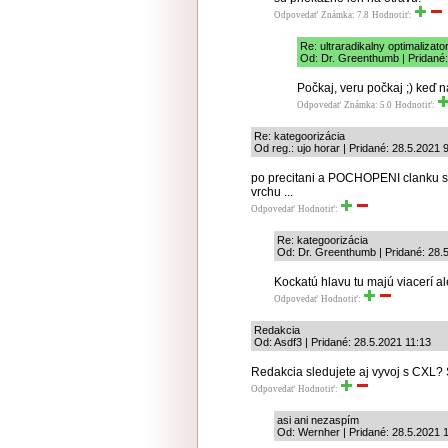
Odpovedať
Známka: 7.8
Hodnotiť:
Re: ultraradikalny optimalizat
Od: Dr. Greenthumb | Pridané:
Počkaj, veru počkaj ;) keď na 
Odpovedať
Známka: 5.0
Hodnotiť:
Re: kategoorizácia
Od reg.: ujo horar | Pridané: 28.5.2021 
po precitani a POCHOPENI clanku so
vrchu ...
Odpovedať
Hodnotiť:
Re: kategoorizácia
Od: Dr. Greenthumb | Pridané: 28.
Kockatú hlavu tu majú viacerí a
Odpovedať
Hodnotiť:
Redakcia
Od: Asdf3 | Pridané: 28.5.2021 11:13
Redakcia sledujete aj vyvoj s CXL? S
Odpovedať
Hodnotiť:
asi ani nezaspím
Od: Wernher | Pridané: 28.5.2021 