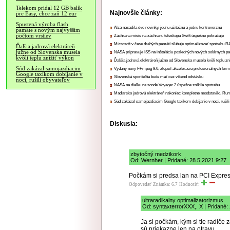
Telekom pridal 12 GB balík
Najnovšie články:
pre Easy, chce zaň 12 eur
Spustená výroba flash
Alza nasadila dve novinky, jednu užitočnú a jednu kontroverznú
pamäte s novým najvyšším
počtom vrstiev
Záchrana misie na záchranu teleskopu Swift úspešne pokračuje
Microsoft v čase drahých pamätí sľubuje optimalizovať spotrebu
Ďalšia jadrová elektráreň
južne od Slovenska musela
NASA pripravuje ISS na inštaláciu posledných nových solárnych p
kvôli teplu znížiť výkon
Ďalšia jadrová elektráreň južne od Slovenska musela kvôli teplu zn
Súd zakázal samojazdiacim
Vydaný nový FFmpeg 9.0, zlepšil akceleráciu profesionálnych form
Google taxíkom dobíjanie v
Slovenská sporiteľňa bude mať cez víkend odstávku
noci, rušili obyvateľov
NASA na diaľku na sonde Voyager 2 úspešne znížila spotrebu
Maďarsko jadrovú elektráreň nakoniec kompletne neodstavilo, Ru
Súd zakázal samojazdiacim Google taxíkom dobíjanie v noci, rušili
Diskusia:
zbytočný medzikork
Od: Wernher | Pridané: 28.5.2021 9:27
Počkám si predsa lan na PCI Expres
Odpovedať
Známka: 6.7
Hodnotiť:
ultraradikalny optimalizatorizmus
Od: syntaxterrorXXX,. X | Pridané:
Ja si počkám, kým si tie radiče 
sú priekazne len na otravu.