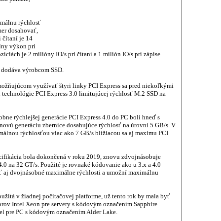
imálnu rýchlosť
mer dosahovať,
čítaní je 14
lny výkon pri
iách je 2 milióny IO/s pri čítaní a 1 milión IO/s pri zápise.
ti dodáva výrobcom SSD.
možňujúcom využívať štyri linky PCI Express sa pred niekoľkými
i technológie PCI Express 3.0 limitujúcej rýchlosť M.2 SSD na
bne rýchlejšej generácie PCI Express 4.0 do PC boli hneď s
ovú generáciu zbernice dosahujúce rýchlosť na úrovni 5 GB/s. V
ximálnou rýchlosťou viac ako 7 GB/s blížiacou sa aj maximu PCI
ecifikácia bola dokončená v roku 2019, znovu zdvojnásobuje
.0 na 32 GT/s. Použité je rovnaké kódovanie ako u 3.x a 4.0
ať aj dvojnásobné maximálne rýchlosti a umožní maximálnu
oužitá v žiadnej počítačovej platforme, už tento rok by mala byť
rov Intel Xeon pre servery s kódovým označením Sapphire
tel pre PC s kódovým označením Alder Lake.