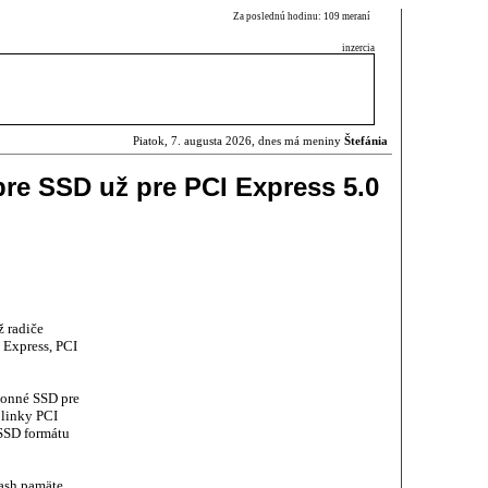
Za poslednú hodinu: 109 meraní
inzercia
Piatok, 7. augusta 2026, dnes má meniny
Štefánia
pre SSD už pre PCI Express 5.0
 radiče
 Express, PCI
konné SSD pre
 linky PCI
 SSD formátu
ash pamäte,