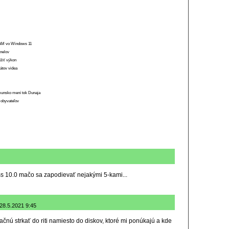
 RAM vo Windows 11
anelov
ížiť výkon
átov videa
munsko mení tok Dunaja
 obyvateľov
s 10.0 mačo sa zapodievať nejakými 5-kami...
 28.5.2021 9:45
začnú strkať do riti namiesto do diskov, ktoré mi ponúkajú a kde