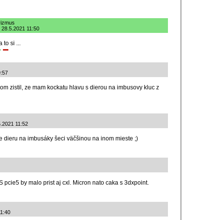
orizmus
 28.5.2021 11:50
to si ...
9:57
m zistil, ze mam kockatu hlavu s dierou na imbusovy kluc z
5.2021 11:52
le dieru na imbusáky šeci väčšinou na inom mieste ;)
 pcie5 by malo prist aj cxl. Micron nato caka s 3dxpoint.
11:40