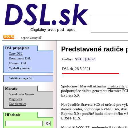
neprihlásený
Predstavené radiče 
DSL pripojenie
Ceny DSL
Dostupnosť DSL
Značky:
SSD
rýchlosť
Fórum o DSL
Výsledky meraní
DSL.sk, 28.5.2021
Satelitná mapa SR
Spoločnosť Marvell aktuálne
predstavila
už
Merače
podporujúce ďalšiu generáciu zbernice PCI
Speedmeter
Merania
Express 5.0.
Pingmeter
Googlemeter
Nové radiče Bravera SC5 sú určené pre vý
dátové centrá, podporujú NVMe 1.4b, štyri
Express 5.0 a použité budú okrem iného v
Hľadanie
EDSFF E1.S.
Model MV-SS1331 podporuje 8 kanálov fl