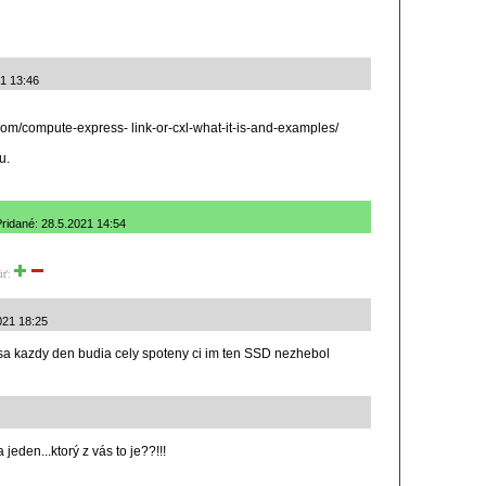
21 13:46
om/compute-express- link-or-cxl-what-it-is-and-examples/
u.
Pridané: 28.5.2021 14:54
iť:
021 18:25
 sa kazdy den budia cely spoteny ci im ten SSD nezhebol
jeden...ktorý z vás to je??!!!