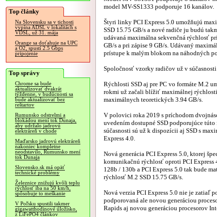
model MV-SS1333 podporuje 16 kanálov.
Top články
Štyri linky PCI Express 5.0 umožňujú max
Na Slovensku sa v tichosti
vypína ADSL v lokalitách s
SSD 15.75 GB/s a nové radiče ju budú tak
VDSL, už 31. mája
udávaná maximálna sekvenčná rýchlosť pri 
Orange sa doťahuje na UPC
GB/s a pri zápise 9 GB/s. Udávaný maximá
a O2, spustí 2.5 Gbps
prístupe k malým blokom na náhodných pozíc
pripojenie
Spoločnosť vzorky radičov už v súčasnos
Top správy
Rýchlosti SSD aj pre PC vo formáte M.2 u
Chrome sa bude
aktualizovať dvakrát
rokmi už začali blížiť maximálnej rýchlost
týždenne, v budúcnosti sa
maximálnych teoretických 3.94 GB/s.
bude aktualizovať bez
reštartov
V polovici roka 2019 s príchodom dvojnáso
Rumunsko odstrelmi a
blokádou mení tok Dunaja,
uvedením dostupné SSD podporujúce túto n
aby udržalo jadrovú
súčasnosti sú už k dispozícii aj SSD s ma
elektráreň v chode
Express 4.0.
Maďarsko jadrovú elektráreň
nakoniec kompletne
neodstavilo, Rumunsko mení
Nová generácia PCI Express 5.0, ktorej šp
tok Dunaja
komunikačnú rýchlosť oproti PCI Express 4
Slovensko.sk má opäť
128b / 130b a PCI Express 5.0 tak bude m
technické problémy
rýchlosť M.2 SSD 15.75 GB/s.
Železnice znižujú kvôli teplu
rýchlosť iba na 50 km/h,
Nová verzia PCI Express 5.0 nie je zatiaľ p
spôsobuje to meškanie
podporovaná ale novou generáciou proceso
V Poľsku spustili takmer
Rapids aj novou generáciou procesorov In
gigawatthodinové úložisko,
z LiFePO4 článkov