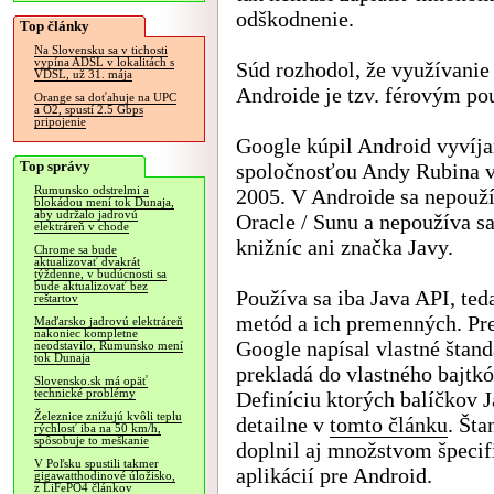
odškodnenie.
Top články
Na Slovensku sa v tichosti
vypína ADSL v lokalitách s
Súd rozhodol, že využívanie
VDSL, už 31. mája
Androide je tzv. férovým po
Orange sa doťahuje na UPC
a O2, spustí 2.5 Gbps
pripojenie
Google kúpil Android vyvíj
Top správy
spoločnosťou Andy Rubina v
Rumunsko odstrelmi a
2005. V Androide sa nepouží
blokádou mení tok Dunaja,
aby udržalo jadrovú
Oracle / Sunu a nepoužíva s
elektráreň v chode
knižníc ani značka Javy.
Chrome sa bude
aktualizovať dvakrát
týždenne, v budúcnosti sa
bude aktualizovať bez
Používa sa iba Java API, teda
reštartov
metód a ich premenných. Pre 
Maďarsko jadrovú elektráreň
nakoniec kompletne
Google napísal vlastné štand
neodstavilo, Rumunsko mení
tok Dunaja
prekladá do vlastného bajtkó
Slovensko.sk má opäť
technické problémy
Definíciu ktorých balíčkov 
Železnice znižujú kvôli teplu
detailne v
tomto článku
. Št
rýchlosť iba na 50 km/h,
spôsobuje to meškanie
doplnil aj množstvom špeci
V Poľsku spustili takmer
aplikácií pre Android.
gigawatthodinové úložisko,
z LiFePO4 článkov