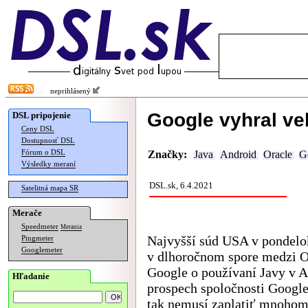
neprihlásený
Google vyhral ve
DSL pripojenie
Ceny DSL
Dostupnosť DSL
Fórum o DSL
Značky:
Java
Android
Oracle
G
Výsledky meraní
DSL.sk, 6.4.2021
Satelitná mapa SR
Merače
Speedmeter
Merania
Najvyšší súd USA v pondelo
Pingmeter
Googlemeter
v dlhoročnom spore medzi O
Google o používaní Javy v A
Hľadanie
prospech spoločnosti Googl
tak nemusí zaplatiť mnohom