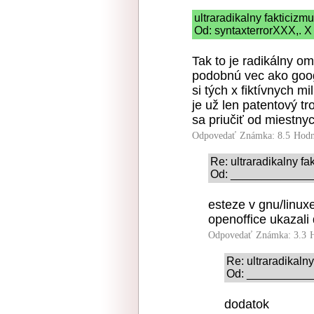
ultraradikalny fakticizm
Od: syntaxterrorXXX,. X
Tak to je radikálny omy
podobnú vec ako googl
si tých x fiktívnych m
je už len patentový tr
sa priučiť od miestny
Odpovedať
Známka: 8.5
Hodn
Re: ultraradikalny fa
Od: _______________
esteze v gnu/linux
openoffice ukazali
Odpovedať
Známka: 3.3
Re: ultraradikalny
Od: ____________
dodatok