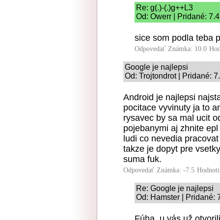
Re: g(.)-(.)g++L3
Od: Owerr | Pridané: 7.
sice som podla teba p
Odpovedať
Známka: 10.0
Hod
Google je najlepsi
Od: Trojtondrot | Pridané: 
Android je najlepsi najs
pocitace vyvinuty ja to a
rysavec by sa mal ucit o
pojebanymi aj zhnite epl
ludi co nevedia pracovat
takze je dopyt pre vsetk
suma fuk.
Odpovedať
Známka: -7.5
Hodnoti
Re: Google je najlepsi
Od: Hamster | Pridané: 
Fúha, u vás už otvoril