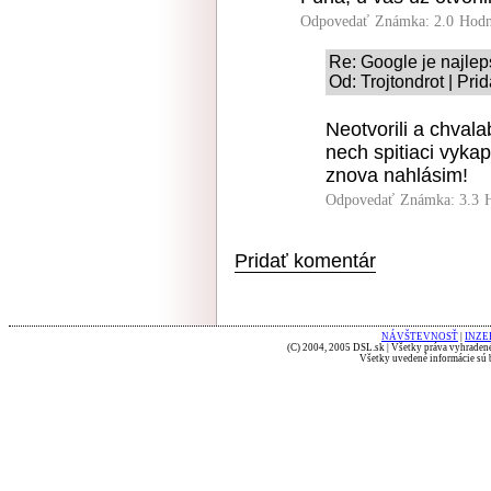
Odpovedať
Známka: 2.0
Hodn
Re: Google je najlep
Od: Trojtondrot | Pri
Neotvorili a chval
nech spitiaci vyka
znova nahlásim!
Odpovedať
Známka: 3.3
Pridať komentár
NÁVŠTEVNOSŤ
|
INZE
(C) 2004, 2005 DSL.sk | Všetky práva vyhradené
Všetky uvedené informácie sú b