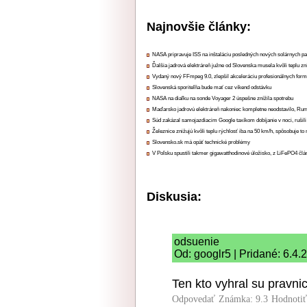
Najnovšie články:
NASA pripravuje ISS na inštaláciu posledných nových solárnych p
Ďalšia jadrová elektráreň južne od Slovenska musela kvôli teplu zn
Vydaný nový FFmpeg 9.0, zlepšil akceleráciu profesionálnych form
Slovenská sporiteľňa bude mať cez víkend odstávku
NASA na diaľku na sonde Voyager 2 úspešne znížila spotrebu
Maďarsko jadrovú elektráreň nakoniec kompletne neodstavilo, Ru
Súd zakázal samojazdiacim Google taxíkom dobíjanie v noci, rušili
Železnice znižujú kvôli teplu rýchlosť iba na 50 km/h, spôsobuje t
Slovensko.sk má opäť technické problémy
V Poľsku spustili takmer gigawatthodinové úložisko, z LiFePO4 čl
Diskusia:
odsuenie
Od: googlr5 | Pridané: 6.4.
Ten kto vyhral su pravnic
Odpovedať
Známka: 9.3
Hodnoti