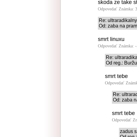
skoda ze take s
Odpovedať
Známka: 3
Re: ultraradikalny
Od: zaba na prame
smrt linuxu
Odpovedať
Známka: -
Re: ultraradik
Od reg.: Buržuj
smrt tebe
Odpovedať
Známk
Re: ultrara
Od: zaba n
smrt tebe
Odpovedať
Zn
zadus s
Od reg.: