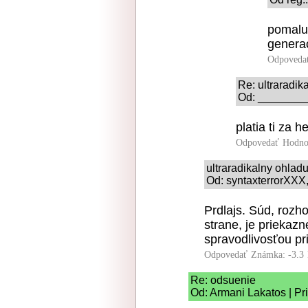
pomalu 
genera
Odpoveda
Re: ultraradik
Od: _________
platia ti za 
Odpovedať
Hodno
ultraradikalny ohlad
Od: syntaxterrorXXX,
Prdlajs. Súd, rozh
strane, je priekaz
spravodlivosťou pr
Odpovedať
Známka: -3.3
Re: odsuenie
Od: Armani Lakatos | Pr