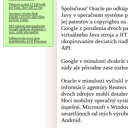
Telekom pridal 12 GB balík
Spoločnosť Oracle po odkúpe
pre Easy, chce zaň 12 eur
Javy v operačnom systéme pr
Spustená výroba flash
pamäte s novým najvyšším
počtom vrstiev
jej patentov a copyrightu na
Súd zakázal samojazdiacim
Google z porušenia dvoch pa
Google taxíkom dobíjanie v
noci, rušili obyvateľov
virtuálneho Java stroja a JI
Odštartovala nová séria
okopírovaním deviatich riad
populárneho sci-fi Futurama
API.
Google v minulosti dvakrát v
súdy ale pôvodne zase rozho
Oracle v minulosti vyčíslil 
informácií agentúry Reuters
dvoch zdrojov mohli dosahov
Hoci mobilný operačný syst
úspešné, Microsoft s Window
smartfónoch od iných výrobc
Android.