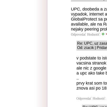
UPC, doobeda a z
vypadok, internet a
GlobalProtect sa p
available, ale na R
nejaky peering pro
Odpovedať
Hodnotiť:
Re: UPC, uz zas
Od: ziacik | Prid
v podstate to is
vacsina stranok 
ale nic z google
a upc ako take b
..
prvy krat som t
znova asi po 18:
Odpovedať
Hodnotiť: