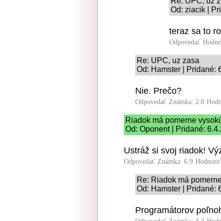
Re: UPC, uz 
Od: ziacik | P
teraz sa to r
Odpovedať
Hodno
Re: UPC, uz zasa
Od: Hamster | Pridané: 
Nie. Prečo?
Odpovedať
Známka: 2.0
Hodn
Riadok má pomerne vysokú
Od: Oponent | Pridané: 6.4
Ustráž si svoj riadok! 
Odpovedať
Známka: 6.9
Hodnoti
Re: Riadok má pomerne
Od: Hamster | Pridané: 
Programátorov poľno