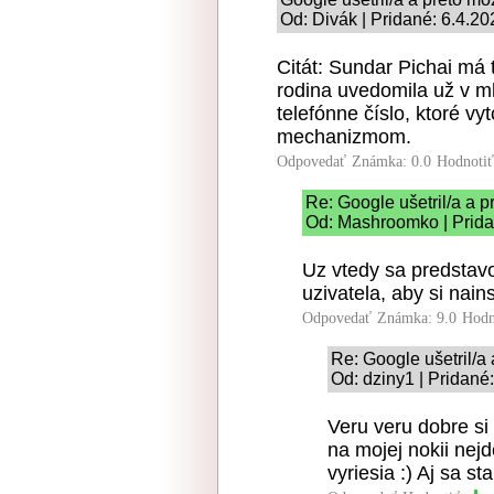
Od: Divák | Pridané: 6.4.2
Citát: Sundar Pichai má t
rodina uvedomila už v m
telefónne číslo, ktoré vy
mechanizmom.
Odpovedať
Známka: 0.0
Hodnoti
Re: Google ušetril/a a p
Od: Mashroomko | Prida
Uz vtedy sa predstavo
uzivatela, aby si nai
Odpovedať
Známka: 9.0
Hodn
Re: Google ušetril/a 
Od: dziny1 | Pridané
Veru veru dobre si
na mojej nokii nejd
vyriesia :) Aj sa st