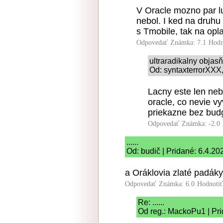
V Oracle mozno par lud
nebol. I ked na druhu
s Tmobile, tak na opla
Odpovedať
Známka: 7.1
Hodn
ultraradikalny obja
Od: syntaxterrorXXX,
Lacny este len neb
oracle, co nevie v
priekazne bez bud
Odpovedať
Známka: -2.0
......
Od: budič | Pridané: 6.4.20
a Oráklovia zlaté padá
Odpovedať
Známka: 6.0
Hodnoti
Re: ......
Od reg.: MackoPu1 | Pri