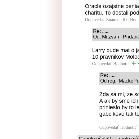
Oracle ozajstne penia
charitu. To dostali po
Odpovedať
Známka: 6.0
Hodn
Re: ......
Od: Mitzvah | Pridan
Larry bude mat o j
10 pravnikov Molo
Odpovedať
Hodnotiť:
Re: ......
Od reg.: MackoPu
Zda sa mi, ze s
A ak by sme ich 
prinieslo by to l
gabcikove tak to
Odpovedať
Hodnotiť:
Google ušetril/a a preto mô