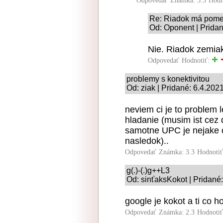
Odpovedať
Známka: 3.3
Hodn
Re: Riadok má pome
Od: Oponent | Pridan
Nie. Riadok zemiak
Odpovedať
Hodnotiť:
problemy s konektivitou
Od: ziak | Pridané: 6.4.202
neviem ci je to problem 
hladanie (musim ist cez d
samotne UPC je nejake c
nasledok)..
Odpovedať
Známka: 3.3
Hodnoti
g(.)-(.)g++L3
Od: sinťaksKokot | Pridané
google je kokot a ti co h
Odpovedať
Známka: 2.3
Hodnoti