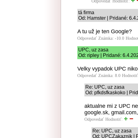
Odpovedať
Hodnotiť:
tá firma
Od: Hamster | Pridané: 6.4
A tu už je ten Google?
Odpovedať
Známka: -10.0
Hodnot
UPC, uz zasa
Od: ripley | Pridané: 6.4.2
Velky vypadok UPC niko
Odpovedať
Známka: 8.0
Hodnoti
Re: UPC, uz zasa
Od: pfkdsfkaskoko | Pri
aktualne mi z UPC ne
google.sk, gmail.com
Odpovedať
Hodnotiť:
Re: UPC, uz zasa
Od: UPCZakaznik | P