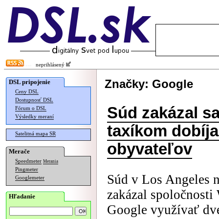
neprihlásený
Značky: Google
DSL pripojenie
Ceny DSL
Dostupnosť DSL
Súd zakázal s
Fórum o DSL
Výsledky meraní
taxíkom dobíjan
Satelitná mapa SR
obyvateľov
Merače
Speedmeter
Merania
Pingmeter
Súd v Los Angeles 
Googlemeter
zakázal spoločnosti
Hľadanie
Google využívať dve 