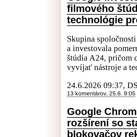
filmového štúd
technológie pr
Skupina spoločnosti
a investovala pome
štúdia A24, pričom c
vyvíjať nástroje a te
24.6.2026 09:37, D
13 komentárov, 25.6. 9:05
Google Chrome
rozšírení so s
blokovačov re