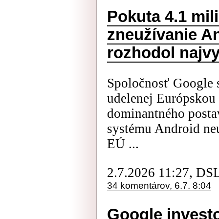
Pokuta 4.1 mil
zneužívanie An
rozhodol najv
Spoločnosť Google 
udelenej Európskou 
dominantného posta
systému Android ne
EÚ ...
2.7.2026 11:27, DS
34 komentárov, 6.7. 8:04
Google investo