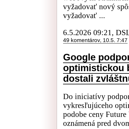
vyžadovať nový spôs
vyžadovať ...
6.5.2026 09:21, DS
49 komentárov, 10.5. 7:47
Google podporu
optimistickou 
dostali zvláš
Do iniciatívy podpor
vykresľujúceho opti
podobe ceny Future 
oznámená pred dvom