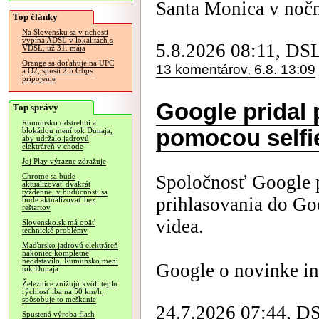
Santa Monica v nočn
Top články
Na Slovensku sa v tichosti
vypína ADSL v lokalitách s
5.8.2026 08:11, DS
VDSL, už 31. mája
Orange sa doťahuje na UPC
13 komentárov, 6.8. 13:09
a O2, spustí 2.5 Gbps
pripojenie
Google pridal 
Top správy
Rumunsko odstrelmi a
pomocou selfi
blokádou mení tok Dunaja,
aby udržalo jadrovú
elektráreň v chode
Joj Play výrazne zdražuje
Spoločnosť Google p
Chrome sa bude
aktualizovať dvakrát
týždenne, v budúcnosti sa
prihlasovania do Go
bude aktualizovať bez
reštartov
videa.
Slovensko.sk má opäť
technické problémy
Maďarsko jadrovú elektráreň
nakoniec kompletne
neodstavilo, Rumunsko mení
Google o novinke i
tok Dunaja
Železnice znižujú kvôli teplu
rýchlosť iba na 50 km/h,
spôsobuje to meškanie
24.7.2026 07:44, D
Spustená výroba flash