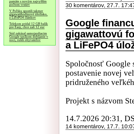
pamäte s novým najvyšším
30 komentárov, 27.7. 17:4
počtom vrstiev
V Poľsku spustili takmer
gigawatthodinové úložisko,
z LiFePO4 článkov
Google financu
Telekom pridal 12 GB balík
pre Easy, chce zaň 12 eur
gigawattovú fo
Súd zakázal samojazdiacim
Google taxíkom dobíjanie v
noci, rušili obyvateľov
a LiFePO4 úlo
Spoločnosť Google 
postavenie novej veľ
pridruženého veľkéh
Projekt s názvom Ste
14.7.2026 20:31, D
14 komentárov, 17.7. 10:0