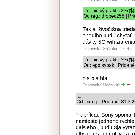
Re: ničivý praktik S$
Od reg.: drobec255 | Pr
Tak aj živočíšna trie
onedlho budú chytať 
dávky 5G wifi žiareni
Odpovedať
Známka: 4.5
Hodn
Re: ničivý praktik S$
Od: ego sypak | Pridané
bla bla bla
Odpovedať
Hodnotiť:
......
Od: miro j. | Pridané: 31.3.
"napríklad Sony spomalil
namiesto jedneho rychle
dalsieho , budu 3ja vyta
dlhsie nez jednotlivo a