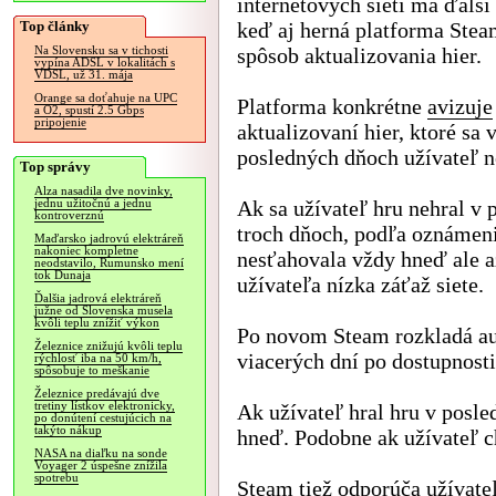
internetových sietí má ďalší
Top články
keď aj herná platforma Ste
spôsob aktualizovania hier.
Na Slovensku sa v tichosti
vypína ADSL v lokalitách s
VDSL, už 31. mája
Orange sa doťahuje na UPC
Platforma konkrétne
avizuje
a O2, spustí 2.5 Gbps
pripojenie
aktualizovaní hier, ktoré sa 
posledných dňoch užívateľ n
Top správy
Alza nasadila dve novinky,
Ak sa užívateľ hru nehral v
jednu užitočnú a jednu
kontroverznú
troch dňoch, podľa oznámenia
Maďarsko jadrovú elektráreň
nakoniec kompletne
nesťahovala vždy hneď ale až 
neodstavilo, Rumunsko mení
tok Dunaja
užívateľa nízka záťaž siete.
Ďalšia jadrová elektráreň
južne od Slovenska musela
kvôli teplu znížiť výkon
Po novom Steam rozkladá aut
Železnice znižujú kvôli teplu
viacerých dní po dostupnosti
rýchlosť iba na 50 km/h,
spôsobuje to meškanie
Železnice predávajú dve
tretiny lístkov elektronicky,
Ak užívateľ hral hru v posle
po donútení cestujúcich na
takýto nákup
hneď. Podobne ak užívateľ ch
NASA na diaľku na sonde
Voyager 2 úspešne znížila
spotrebu
Steam tiež odporúča užívate