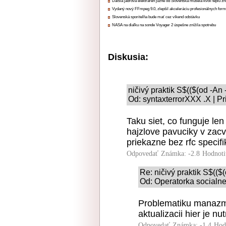
Ďalšia jadrová elektráreň južne od Slovenska musela kvôli teplu zn
Vydaný nový FFmpeg 9.0, zlepšil akceleráciu profesionálnych form
Slovenská sporiteľňa bude mať cez víkend odstávku
NASA na diaľku na sonde Voyager 2 úspešne znížila spotrebu
Diskusia:
ničivý praktik S$(($(od 
Od: syntaxterrorXXX .X | P
Taku siet, co funguje le
hajzlove pavuciky v zacv
priekazne bez rfc specifik
Odpovedať
Známka: -2.8
Hodnoti
Re: ničivý praktik S$
Od: Operatorka socialne
Problematiku manazme
aktualizacii hier je nu
Odpovedať
Známka: -1.4
Hod