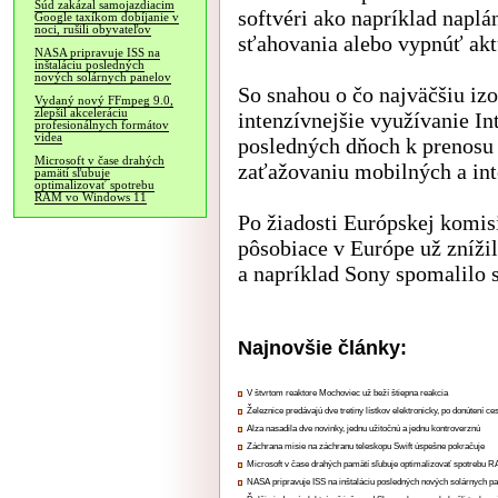
Súd zakázal samojazdiacim
softvéri ako napríklad napl
Google taxíkom dobíjanie v
noci, rušili obyvateľov
sťahovania alebo vypnúť akt
NASA pripravuje ISS na
inštaláciu posledných
nových solárnych panelov
So snahou o čo najväčšiu izo
Vydaný nový FFmpeg 9.0,
zlepšil akceleráciu
intenzívnejšie využívanie In
profesionálnych formátov
videa
posledných dňoch k prenosu
Microsoft v čase drahých
zaťažovaniu mobilných a int
pamätí sľubuje
optimalizovať spotrebu
RAM vo Windows 11
Po žiadosti Európskej komis
pôsobiace v Európe už znížil
a napríklad Sony spomalilo s
Najnovšie články:
V štvrtom reaktore Mochoviec už beží štiepna reakcia
Železnice predávajú dve tretiny lístkov elektronicky, po donútení ce
Alza nasadila dve novinky, jednu užitočnú a jednu kontroverznú
Záchrana misie na záchranu teleskopu Swift úspešne pokračuje
Microsoft v čase drahých pamätí sľubuje optimalizovať spotrebu
NASA pripravuje ISS na inštaláciu posledných nových solárnych p