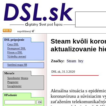
neprihlásený
Steam kvôli koro
DSL pripojenie
Ceny DSL
aktualizovanie hi
Dostupnosť DSL
Fórum o DSL
Výsledky meraní
Značky:
Steam
hry
Satelitná mapa SR
DSL.sk, 31.3.2020
Merače
Speedmeter
Merania
Pingmeter
Googlemeter
Aktuálna situácia s epidémi
Hľadanie
koronavírusu a súvisiacim v
zaťažením telekomunikačný