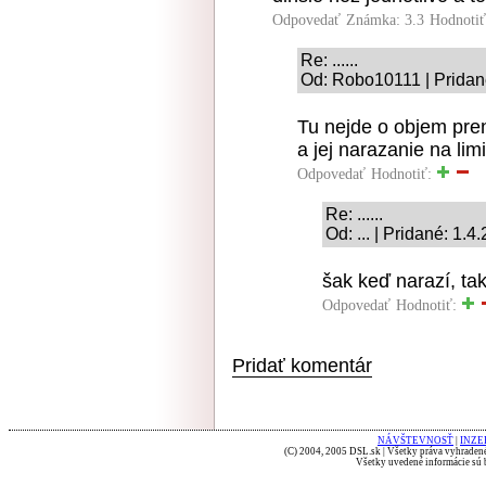
Odpovedať
Známka: 3.3
Hodnoti
Re: ......
Od: Robo10111 | Pridan
Tu nejde o objem pre
a jej narazanie na limi
Odpovedať
Hodnotiť:
Re: ......
Od: ... | Pridané: 1.
šak keď narazí, ta
Odpovedať
Hodnotiť:
Pridať komentár
NÁVŠTEVNOSŤ
|
INZE
(C) 2004, 2005 DSL.sk | Všetky práva vyhradené
Všetky uvedené informácie sú b