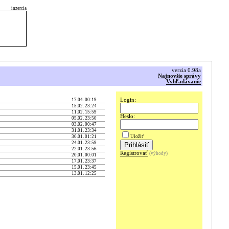
inzercia
verzia 0.98a
Najnovšie správy
Vyhľadávanie
17.04. 00:19
Login:
15.02. 23:24
11.02. 15:59
Heslo:
05.02. 23:50
03.02. 00:47
31.01. 23:34
30.01. 01:21
Uložiť
24.01. 23:59
22.01. 23:56
Registrovať
(výhody)
20.01. 00:01
17.01. 23:37
15.01. 23:45
13.01. 12:25