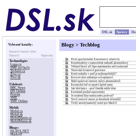
DSL.sk
Správy
Do
Blogy > Techblog
Vybrané kanály:
Nastaviť vlastný výber
Obnoviť
Nápoveda
První zpochybnění Einsteinovy relativity
Technológie:
Kondenzátory z nanotrubek nahradí akumulátory
Lupa.cz
Veřejné školy učí lépe matematiku než soukromé
SME po?íta?e
Testování kvantové gravitace
Technet.cz
Které sedadlo v autě je nejbezpečnější?
Žive.cz
Žive.sk
Kovové sklo odhaluje svá tajemství
Malé spalovací motory místo akumulátorů
Udalosti:
Kosmická loď se opraví úplně sama
BBC News
Jak létá hmyz – proč čmelák může létat
HN Online
Extrémně pružné nanotrubky
Pravda
Je studená fúze realita nebo podvod?
SME
Nový iontový motor je desetkrát účinnější
SME Online
Tichý aerodynamický tunel pro Mach 6
Mobil:
Mobil.cz
Mobil.sk
MobilMania.cz
MobilMania.sk
Blogy:
HLAVA.NET
Markoff