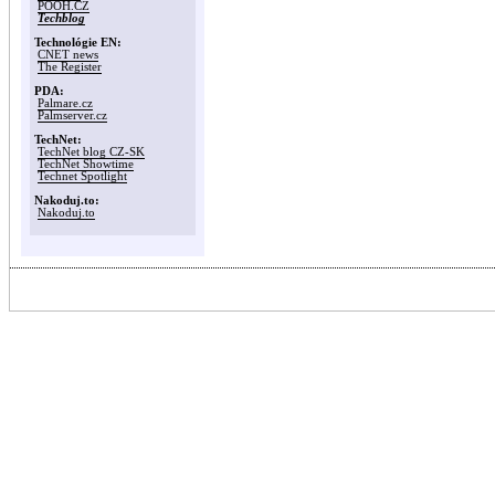
POOH.CZ
Techblog
Technológie EN:
CNET news
The Register
PDA:
Palmare.cz
Palmserver.cz
TechNet:
TechNet blog CZ-SK
TechNet Showtime
Technet Spotlight
Nakoduj.to:
Nakoduj.to