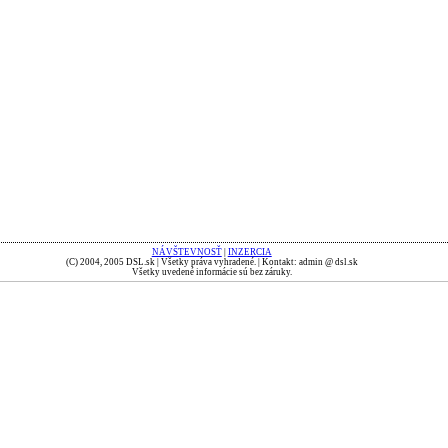
NÁVŠTEVNOSŤ
|
INZERCIA
(C) 2004, 2005 DSL.sk | Všetky práva vyhradené. | Kontakt: admin @ dsl.sk
Všetky uvedené informácie sú bez záruky.