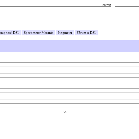
inzercia
stupnosť DSL
Speedmeter
Merania
Pingmeter
Fórum o DSL
>>