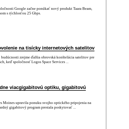
oločnosti Google začne ponúkať nový produkt Taara Beam,
hom s rýchlosťou 25 Gbps.
volenie na tisícky internetových satelitov
budúcnosti zrejme ďalšia obrovská konštelácia satelitov pre
ch, keď spoločnosť Logos Space Services ...
dne viacgigabitovú optiku, gigabitovú
 Moines upravila ponuku svojho optického pripojenia na
dardný gigabitový program prestala poskytovať ...