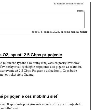
Za poslednú hodinu: 49 meraní
inzercia
Sobota, 8. augusta 2026, dnes má meniny
Oskár
 O2, spustí 2.5 Gbps pripojenie
od budúceho týždňa ako druhý z najväčších poskytovateľov
eľov poskytovať rýchlejšie pripojenie ako gigabit za sekundu,
sťahovania až 2.5 Gbps. Program s uploadom 1 Gbps bude
nej optickej siete Orangu.
é pripojenie cez mobilnú sieť
námil spustenie poskytovania novej služby pre pripojenie k
 mobilnú sieť.