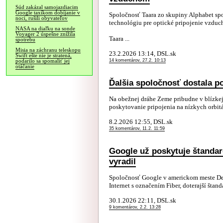
Súd zakázal samojazdiacim
Google taxíkom dobíjanie v
Spoločnosť Taara zo skupiny Alphabet sp
noci, rušili obyvateľov
technológiu pre optické pripojenie vzduc
NASA na diaľku na sonde
Voyager 2 úspešne znížila
Taara ...
spotrebu
Misia na záchranu teleskopu
23.2.2026 13:14, DSL.sk
Swift ešte nie je stratená,
14 komentárov, 27.2. 10:13
podarilo sa spomaliť jej
otáčanie
Ďalšia spoločnosť dostala po
Na obežnej dráhe Zeme pribudne v blízkej 
poskytovanie pripojenia na nízkych orbitá
8.2.2026 12:55, DSL.sk
35 komentárov, 11.2. 11:59
Google už poskytuje štandar
vyradil
Spoločnosť Google v americkom meste Des
Internet s označením Fiber, doterajší štan
30.1.2026 22:11, DSL.sk
9 komentárov, 2.2. 13:28