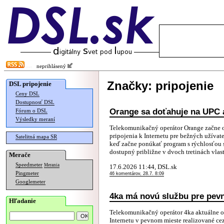
neprihlásený
Značky: pripojenie
DSL pripojenie
Ceny DSL
Dostupnosť DSL
Orange sa doťahuje na UPC a
Fórum o DSL
Výsledky meraní
Telekomunikačný operátor Orange začne 
pripojenia k Internetu pre bežných užívat
Satelitná mapa SR
keď začne ponúkať program s rýchlosťou 
dostupný približne v dvoch tretinách vlast
Merače
Speedmeter
Merania
17.6.2026 11:44, DSL.sk
Pingmeter
46 komentárov, 28.7. 8:09
Googlemeter
4ka má novú službu pre pevn
Hľadanie
Telekomunikačný operátor 4ka aktuálne oz
Internetu v pevnom mieste realizované cez