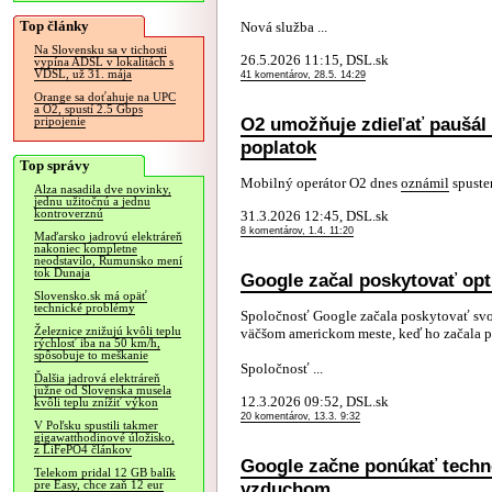
Top články
Nová služba ...
Na Slovensku sa v tichosti
26.5.2026 11:15, DSL.sk
vypína ADSL v lokalitách s
VDSL, už 31. mája
41 komentárov, 28.5. 14:29
Orange sa doťahuje na UPC
a O2, spustí 2.5 Gbps
O2 umožňuje zdieľať paušál 
pripojenie
poplatok
Top správy
Mobilný operátor O2 dnes
oznámil
spuste
Alza nasadila dve novinky,
jednu užitočnú a jednu
kontroverznú
31.3.2026 12:45, DSL.sk
8 komentárov, 1.4. 11:20
Maďarsko jadrovú elektráreň
nakoniec kompletne
neodstavilo, Rumunsko mení
tok Dunaja
Google začal poskytovať op
Slovensko.sk má opäť
technické problémy
Spoločnosť Google začala poskytovať svoj
Železnice znižujú kvôli teplu
väčšom americkom meste, keď ho začala po
rýchlosť iba na 50 km/h,
spôsobuje to meškanie
Spoločnosť ...
Ďalšia jadrová elektráreň
južne od Slovenska musela
12.3.2026 09:52, DSL.sk
kvôli teplu znížiť výkon
20 komentárov, 13.3. 9:32
V Poľsku spustili takmer
gigawatthodinové úložisko,
z LiFePO4 článkov
Google začne ponúkať techn
Telekom pridal 12 GB balík
vzduchom
pre Easy, chce zaň 12 eur