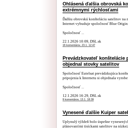
Ohlásená ďalšia obrovská kon
extrémnymi rýchlosťami
Ďalšiu obrovskú konšteláciu satelitov na 
Internet vybuduje spoločnosť Blue Origin, 
Spoločnosť ...
22.1.2026 10:09, DSL.sk
16 komentárov, 23.1. 12:47
Prevádzkovateľ konštelácie p
objednal stovky satelitov
Spoločnosť Eutelsat prevádzkujúca konšte
pripojenia k Internetu si objednala vyroben
Spoločnosť ...
12.1.2026 16:29, DSL.sk
9 komentárov, 13.1. 18:39
Vynesené ďalšie Kuiper sate
Uplynulý týždeň bolo úspešne vynesených ď
plánovanými tisíckami satelitov na nízkej 