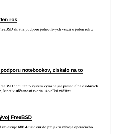
den rok
eeBSD skrátia podporu jednotlivých verzií o jeden rok z
 podporu notebookov, získalo na to
eeBSD chcú tento systém výraznejšie presadiť na osobných
 ktoré v súčasnosti tvoria už veľkú väčšinu ...
vývoj FreeBSD
investuje 686.4-tisíc eur do projektu vývoja operačného