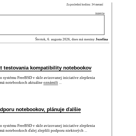
Za poslednú hodinu: 34 meraní
inzercia
Štvrtok, 6. augusta 2026, dnes má meniny
Jozefína
t testovania kompatibility notebookov
systému FreeBSD v skôr avizovanej iniciatíve zlepšenia
ajmä notebookoch aktuálne
oznámili
...
dporu notebookov, plánuje ďalšie
systému FreeBSD v skôr avizovanej iniciatíve zlepšenia
mä notebookoch ďalej zlepšili podporu niektorých ...