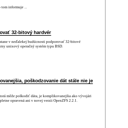
tom informuje ...
ovať 32-bitový hardvér
stane v neďalekej budúcnosti podporovať 32-bitové
árny unixový operačný systém typu BSD.
vanejšia, poškodzovanie dát stále nie je
orá môže poškodiť dáta, je komplikovanejšia ako vývojári
pletne opravená ani v novej verzii OpenZFS 2.2.1.