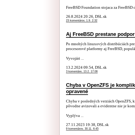
FreeBSD Foundation stojaca za FreeBSD o 
26.8.2024 20:26, DSL.sk
23 komentárov, 1.9. 2:32
Aj FreeBSD prestane podpor
Po mnohých linuxových distribúciách pre
procesorové platformy aj FreeBSD, popul
Vyvojári ...
13.2.2024 09:54, DSL.sk
3 komentáre, 13.2. 17:06
Chyba v OpenZFS je kompliko
opravené
Chyba v posledných verziách OpenZFS, kt
pôvodne avizovali a evidentne nie je kom
Vyplýva ...
27.11.2023 19:38, DSL.sk
9 komentárov, 30.11. 6:45