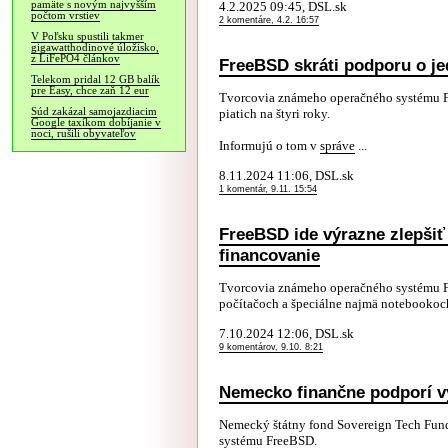
pamäte s novým najvyšším
4.2.2025 09:45, DSL.sk
počtom vrstiev
2 komentáre, 4.2. 16:57
V Poľsku spustili takmer
gigawatthodinové úložisko,
z LiFePO4 článkov
FreeBSD skráti podporu o je
Telekom pridal 12 GB balík
pre Easy, chce zaň 12 eur
Tvorcovia známeho operačného systému Fr
Súd zakázal samojazdiacim
piatich na štyri roky.
Google taxíkom dobíjanie v
noci, rušili obyvateľov
Informujú o tom v
správe
...
8.11.2024 11:06, DSL.sk
1 komentár, 9.11. 15:54
FreeBSD ide výrazne zlepšiť
financovanie
Tvorcovia známeho operačného systému Fr
počítačoch a špeciálne najmä notebookoch,
7.10.2024 12:06, DSL.sk
9 komentárov, 9.10. 8:21
Nemecko finančne podporí 
Nemecký štátny fond Sovereign Tech Fund 
systému FreeBSD.