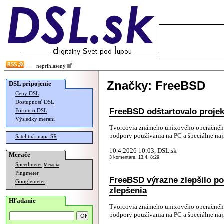
neprihlásený
Značky: FreeBSD
DSL pripojenie
Ceny DSL
Dostupnosť DSL
FreeBSD odštartovalo projek
Fórum o DSL
Výsledky meraní
Tvorcovia známeho unixového operačného 
podpory používania na PC a špeciálne n
Satelitná mapa SR
10.4.2026 10:03, DSL.sk
Merače
3 komentáre, 13.4. 8:29
Speedmeter
Merania
Pingmeter
FreeBSD výrazne zlepšilo po
Googlemeter
zlepšenia
Hľadanie
Tvorcovia známeho unixového operačného 
podpory používania na PC a špeciálne naj