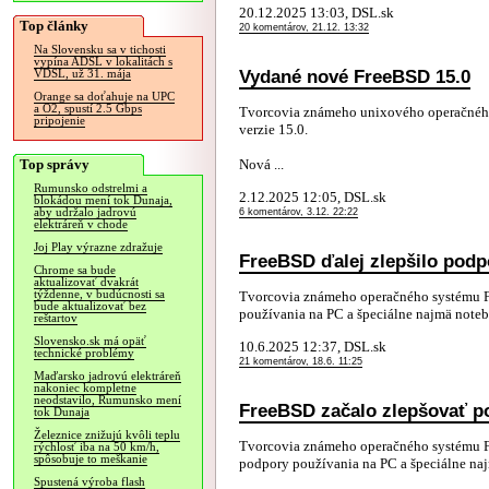
20.12.2025 13:03, DSL.sk
Top články
20 komentárov, 21.12. 13:32
Na Slovensku sa v tichosti
vypína ADSL v lokalitách s
Vydané nové FreeBSD 15.0
VDSL, už 31. mája
Orange sa doťahuje na UPC
a O2, spustí 2.5 Gbps
Tvorcovia známeho unixového operačnéh
pripojenie
verzie 15.0.
Top správy
Nová ...
Rumunsko odstrelmi a
2.12.2025 12:05, DSL.sk
blokádou mení tok Dunaja,
aby udržalo jadrovú
6 komentárov, 3.12. 22:22
elektráreň v chode
Joj Play výrazne zdražuje
FreeBSD ďalej zlepšilo pod
Chrome sa bude
aktualizovať dvakrát
týždenne, v budúcnosti sa
Tvorcovia známeho operačného systému Fr
bude aktualizovať bez
používania na PC a špeciálne najmä noteb
reštartov
Slovensko.sk má opäť
10.6.2025 12:37, DSL.sk
technické problémy
21 komentárov, 18.6. 11:25
Maďarsko jadrovú elektráreň
nakoniec kompletne
neodstavilo, Rumunsko mení
FreeBSD začalo zlepšovať 
tok Dunaja
Železnice znižujú kvôli teplu
Tvorcovia známeho operačného systému Fr
rýchlosť iba na 50 km/h,
spôsobuje to meškanie
podpory používania na PC a špeciálne naj
Spustená výroba flash