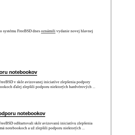
o systému FreeBSD dnes
oznámili
vydanie novej hlavnej
poru notebookov
eeBSD v skôr avizovanej iniciatíve zlepšenia podpory
ookoch ďalej zlepšili podporu niektorých hardvérových ...
podporu notebookov
eeBSD odštartovali skôr avizovanú iniciatívu zlepšenia
mä notebookoch a už zlepšili podporu niektorých ...