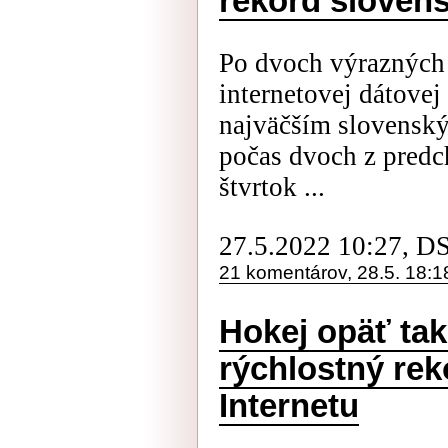
rekord slovens
Po dvoch výrazných 
internetovej dátove
najväčším slovensk
počas dvoch z predc
štvrtok ...
27.5.2022 10:27, D
21 komentárov, 28.5. 18:1
Hokej opäť tak
rýchlostný re
Internetu