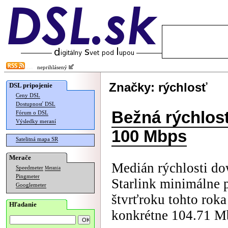
neprihlásený
Značky: rýchlosť
DSL pripojenie
Ceny DSL
Dostupnosť DSL
Bežná rýchlosť
Fórum o DSL
Výsledky meraní
100 Mbps
Satelitná mapa SR
Merače
Medián rýchlosti do
Speedmeter
Merania
Pingmeter
Starlink minimálne 
Googlemeter
štvrťroku tohto rok
Hľadanie
konkrétne 104.71 M