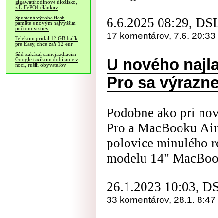
gigawatthodinové úložisko,
z LiFePO4 článkov
Spustená výroba flash
6.6.2025 08:29, DS
pamäte s novým najvyšším
počtom vrstiev
17 komentárov, 7.6. 20:33
Telekom pridal 12 GB balík
pre Easy, chce zaň 12 eur
Súd zakázal samojazdiacim
U nového najl
Google taxíkom dobíjanie v
noci, rušili obyvateľov
Pro sa výrazne
Podobne ako pri no
Pro a MacBooku Air
polovice minulého r
modelu 14" MacBook
26.1.2023 10:03, D
33 komentárov, 28.1. 8:47