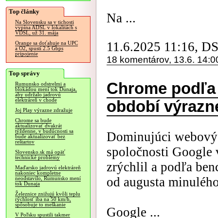
Top články
Na ...
Na Slovensku sa v tichosti
vypína ADSL v lokalitách s
VDSL, už 31. mája
11.6.2025 11:16, D
Orange sa doťahuje na UPC
a O2, spustí 2.5 Gbps
pripojenie
18 komentárov, 13.6. 14:0
Top správy
Chrome podľa
Rumunsko odstrelmi a
blokádou mení tok Dunaja,
aby udržalo jadrovú
elektráreň v chode
období výrazne
Joj Play výrazne zdražuje
Chrome sa bude
aktualizovať dvakrát
týždenne, v budúcnosti sa
Dominujúci webový 
bude aktualizovať bez
reštartov
spoločnosti Google
Slovensko.sk má opäť
technické problémy
zrýchlil a podľa be
Maďarsko jadrovú elektráreň
nakoniec kompletne
od augusta minulého
neodstavilo, Rumunsko mení
tok Dunaja
Železnice znižujú kvôli teplu
rýchlosť iba na 50 km/h,
spôsobuje to meškanie
Google ...
V Poľsku spustili takmer