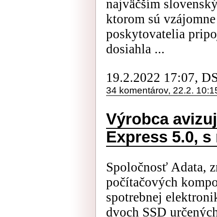
najväčším slovensk
ktorom sú vzájomne 
poskytovatelia pripo
dosiahla ...
19.2.2022 17:07, D
34 komentárov, 22.2. 10:1
Výrobca avizu
Express 5.0, s
Spoločnosť Adata, 
počítačových kompon
spotrebnej elektron
dvoch SSD určených 