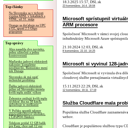
18.3.2025 15:57, DSL.sk
23 komentárov, 14.4. 18:04
Top články
Na Slovensku sa v tichosti
vypína ADSL v lokalitách s
Microsoft sprístupnil virtuá
VDSL, už 31. mája
ARM procesore
Orange sa doťahuje na UPC
a O2, spustí 2.5 Gbps
pripojenie
Spoločnosť Microsoft v rámci svojej cloud
infraštruktúry Microsoft Azure sprístupnila
Top správy
21.10.2024 12:03, DSL.sk
Alza nasadila dve novinky,
8 komentárov, 22.10. 14:25
jednu užitočnú a jednu
kontroverznú
Maďarsko jadrovú elektráreň
Microsoft si vyvinul 128-jad
nakoniec kompletne
neodstavilo, Rumunsko mení
tok Dunaja
Spoločnosť Microsoft si vyvinula dva dôle
Slovensko.sk má opäť
cloudovej službe prenajímania virtuálnych 
technické problémy
15.11.2023 22:29, DSL.sk
Ďalšia jadrová elektráreň
južne od Slovenska musela
12 komentárov, 19.11. 17:19
kvôli teplu znížiť výkon
Železnice znižujú kvôli teplu
rýchlosť iba na 50 km/h,
Služba Cloudflare mala pro
spôsobuje to meškanie
V Poľsku spustili takmer
Populárna služba Cloudflare zaznamenáva
gigawatthodinové úložisko,
webov.
z LiFePO4 článkov
Telekom pridal 12 GB balík
Cloudflare je populárnou službou typu CD
pre Easy, chce zaň 12 eur