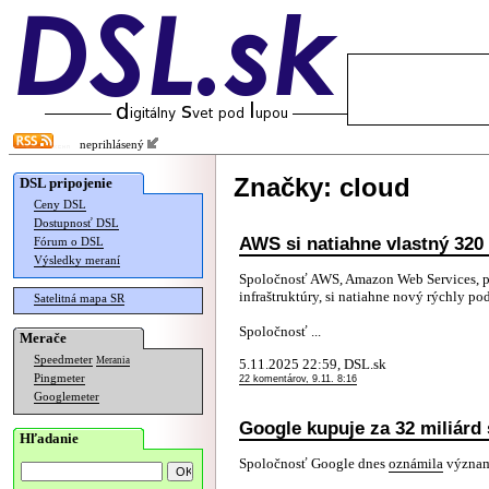
neprihlásený
Značky: cloud
DSL pripojenie
Ceny DSL
Dostupnosť DSL
AWS si natiahne vlastný 320
Fórum o DSL
Výsledky meraní
Spoločnosť AWS, Amazon Web Services, 
infraštruktúry, si natiahne nový rýchly 
Satelitná mapa SR
Spoločnosť ...
Merače
Speedmeter
Merania
5.11.2025 22:59, DSL.sk
Pingmeter
22 komentárov, 9.11. 8:16
Googlemeter
Google kupuje za 32 miliárd
Hľadanie
Spoločnosť Google dnes
oznámila
významn