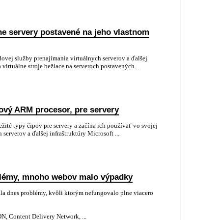
lne servery postavené na jeho vlastnom
ovej služby prenajímania virtuálnych serverov a ďalšej
 virtuálne stroje bežiace na serveroch postavených ...
rový ARM procesor, pre servery
žité typy čipov pre servery a začína ich používať vo svojej
serverov a ďalšej infraštruktúry Microsoft ...
blémy, mnoho webov malo výpadky
la dnes problémy, kvôli ktorým nefungovalo plne viacero
N, Content Delivery Network, ...