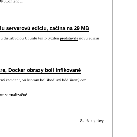
N, Content ...
u serverovú edíciu, začína na 29 MB
ou distribúciou Ubuntu tento týždeň
predstavila
novú edíciu
re, Docker obrazy boli infikované
ný incident, pri ktorom bol škodlivý kód šírený cez
e virtualizačné ...
Staršie správy