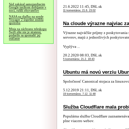
Súd zakázal samojazdiacim
21.6.2022 11:45, DSL.sk
Google taxíkom dobíjanie v
noci, rušili obyvateľov
11 komentárov, 21.6. 23:02
NASA na diaľku na sonde
Voyager 2 úspešne znížila
Na cloude výrazne najviac z
spotrebu
Misia na záchranu teleskopu
Swift ešte nie je stratená,
Výrazne najväčšie príjmy z poskytovania s
podarilo sa spomaliť jej
serverov, majú z jednotlivých poskytovat
otáčanie
Vyplýva ...
20.2.2020 08:03, DSL.sk
5 komentárov, 21.2. 18:43
Ubuntu má novú verziu Ubun
Spoločnosť Canonical stojaca za linuxov
5.12.2019 21:11, DSL.sk
19 komentárov, 7.12. 11:48
Služba Cloudflare mala pro
Populárna služba Cloudflare zaznamenáva
plne viacero webov.