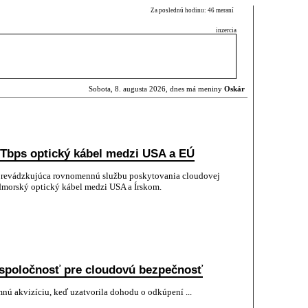
Za poslednú hodinu: 46 meraní
inzercia
Sobota, 8. augusta 2026, dnes má meniny
Oskár
 Tbps optický kábel medzi USA a EÚ
prevádzkujúca rovnomennú službu poskytovania cloudovej
podmorský optický kábel medzi USA a Írskom.
 spoločnosť pre cloudovú bezpečnosť
ú akvizíciu, keď uzatvorila dohodu o odkúpení ...