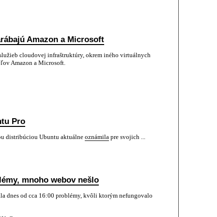
arábajú Amazon a Microsoft
lužieb cloudovej infraštruktúry, okrem iného virtuálnych
eľov Amazon a Microsoft.
tu Pro
ou distribúciou Ubuntu aktuálne
oznámila
pre svojich ...
blémy, mnoho webov nešlo
la dnes od cca 16:00 problémy, kvôli ktorým nefungovalo