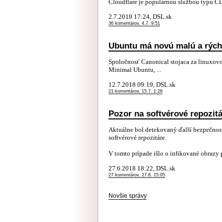
Cloudflare je populárnou službou typu CD
2.7.2019 17:24, DSL.sk
36 komentárov, 4.7. 9:51
Ubuntu má novú malú a rýchl
Spoločnosť Canonical stojaca za linuxov
Minimal Ubuntu, ...
12.7.2018 09:19, DSL.sk
21 komentárov, 15.7. 1:26
Pozor na softvérové repozitá
Aktuálne bol detekovaný ďalší bezpečnost
softvérové repozitáre.
V tomto prípade išlo o infikované obrazy pr
27.6.2018 18:22, DSL.sk
27 komentárov, 27.8. 15:05
Novšie správy