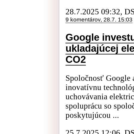
28.7.2025 09:32, D
9 komentárov, 28.7. 15:03
Google investu
ukladajúcej el
CO2
Spoločnosť Google a
inovatívnu technoló
uchovávania elektric
spoluprácu so spol
poskytujúcou ...
25.7.2025 12:06, D