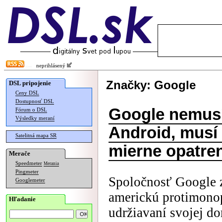
neprihlásený
Značky: Google
DSL pripojenie
Ceny DSL
Dostupnosť DSL
Google nemusí
Fórum o DSL
Výsledky meraní
Android, musí 
Satelitná mapa SR
mierne opatre
Merače
Speedmeter
Merania
Pingmeter
Spoločnosť Google z
Googlemeter
americkú protimonop
Hľadanie
udržiavaní svojej d