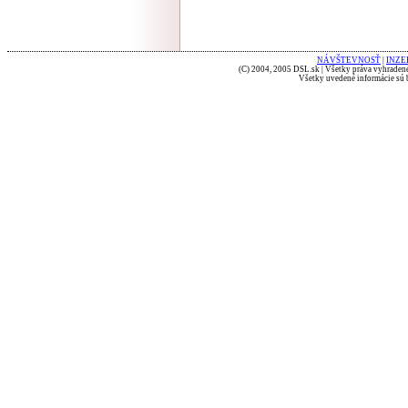
NÁVŠTEVNOSŤ
|
INZE
(C) 2004, 2005 DSL.sk | Všetky práva vyhradené
Všetky uvedené informácie sú b