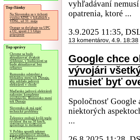
vyhľadávaní nemusí 
Top články
opatrenia, ktoré ...
Na Slovensku sa v tichosti
vypína ADSL v lokalitách s
VDSL, už 31. mája
Orange sa doťahuje na UPC
3.9.2025 11:35, DS
a O2, spustí 2.5 Gbps
pripojenie
13 komentárov, 4.9. 18:38
Top správy
Chrome sa bude
Google chce o
aktualizovať dvakrát
týždenne, v budúcnosti sa
bude aktualizovať bez
vývojári všetk
reštartov
Rumunsko odstrelmi a
blokádou mení tok Dunaja,
musieť byť ov
aby udržalo jadrovú
elektráreň v chode
Maďarsko jadrovú elektráreň
nakoniec kompletne
neodstavilo, Rumunsko mení
Spoločnosť Google 
tok Dunaja
Slovensko.sk má opäť
niektorých aspektoc
technické problémy
...
Železnice znižujú kvôli teplu
rýchlosť iba na 50 km/h,
spôsobuje to meškanie
V Poľsku spustili takmer
gigawatthodinové úložisko,
26.8.2025 11:28, D
z LiFePO4 článkov