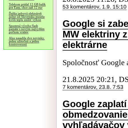
Telekom pridal 12 GB balík
53 komentárov, 1.9. 15:10
pre Easy, chce zaň 12 eur
Ďalšia jadrová elektráreň
južne od Slovenska musela
kvôli teplu znížiť výkon
Google si zab
Spustená výroba flash
pamäte s novým najvyšším
MW elektriny 
počtom vrstiev
Alza nasadila dve novinky,
jednu užitočnú a jednu
elektrárne
kontroverznú
Spoločnosť Google 
21.8.2025 20:21, D
7 komentárov, 23.8. 7:53
Google zaplatí
obmedzovanie
vyhľadávačov 