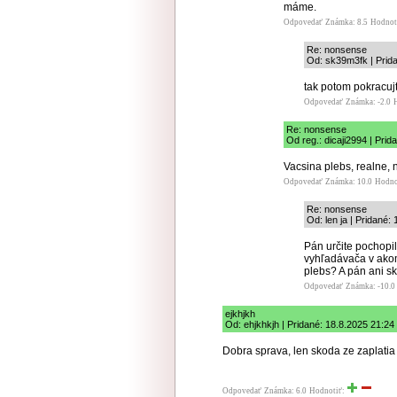
máme.
Odpovedať
Známka: 8.5
Hodnot
Re: nonsense
Od: sk39m3fk | Prid
tak potom pokracujte
Odpovedať
Známka: -2.0
Re: nonsense
Od reg.: dicaji2994 | Prid
Vacsina plebs, realne, 
Odpovedať
Známka: 10.0
Hodno
Re: nonsense
Od: len ja | Pridané:
Pán určite pochopil
vyhľadávača v akom
plebs? A pán ani sk
Odpovedať
Známka: -10.0
ejkhjkh
Od: ehjkhkjh | Pridané: 18.8.2025 21:24
Dobra sprava, len skoda ze zaplatia
Odpovedať
Známka: 6.0
Hodnotiť: