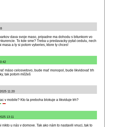
28
 parkov dava svoje maso, pripadne ma dohodu s bitunkom vo
onkurencie. To kde sme? Treba u predavacky pytat cedulu, nech
 masa a ty si potom vyberies, ktore ty chces!
10:42
vať mäso celosvetovo, bude mať monopol, bude likvidovať trh
rky, tak potom môžeš
.2025 11:20
ac v mobile? Kto ta preboha blokuje a likviduje trh?
2025 13:11
i nikto u nás v domove. Tak ako nám to nastavili vnuci, tak to