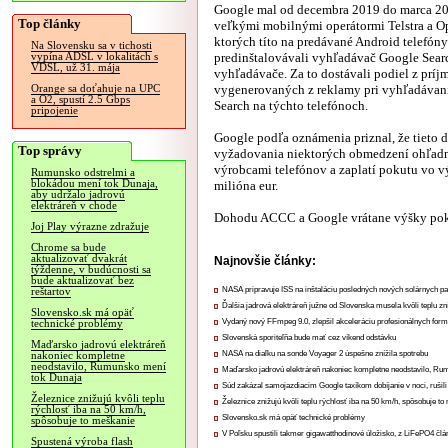
Google mal od decembra 2019 do marca 2
Top články
veľkými mobilnými operátormi Telstra a O
ktorých títo na predávané Android telefón
Na Slovensku sa v tichosti
predinštalovávali vyhľadávač Google Searc
vypína ADSL v lokalitách s
VDSL, už 31. mája
vyhľadávače. Za to dostávali podiel z príj
vygenerovaných z reklamy pri vyhľadávan
Orange sa doťahuje na UPC
a O2, spustí 2.5 Gbps
Search na týchto telefónoch.
pripojenie
Google podľa oznámenia priznal, že tieto
Top správy
vyžadovania niektorých obmedzení ohľadne
výrobcami telefónov a zaplatí pokutu vo vý
Rumunsko odstrelmi a
blokádou mení tok Dunaja,
milióna eur.
aby udržalo jadrovú
elektráreň v chode
Dohodu ACCC a Google vrátane výšky pokut
Joj Play výrazne zdražuje
Chrome sa bude
aktualizovať dvakrát
Najnovšie články:
týždenne, v budúcnosti sa
bude aktualizovať bez
NASA pripravuje ISS na inštaláciu posledných nových solárnych p
reštartov
Ďalšia jadrová elektráreň južne od Slovenska musela kvôli teplu zn
Slovensko.sk má opäť
Vydaný nový FFmpeg 9.0, zlepšil akceleráciu profesionálnych form
technické problémy
Slovenská sporiteľňa bude mať cez víkend odstávku
Maďarsko jadrovú elektráreň
NASA na diaľku na sonde Voyager 2 úspešne znížila spotrebu
nakoniec kompletne
neodstavilo, Rumunsko mení
Maďarsko jadrovú elektráreň nakoniec kompletne neodstavilo, Ru
tok Dunaja
Súd zakázal samojazdiacim Google taxíkom dobíjanie v noci, rušili
Železnice znižujú kvôli teplu
Železnice znižujú kvôli teplu rýchlosť iba na 50 km/h, spôsobuje t
rýchlosť iba na 50 km/h,
Slovensko.sk má opäť technické problémy
spôsobuje to meškanie
V Poľsku spustili takmer gigawatthodinové úložisko, z LiFePO4 čl
Spustená výroba flash