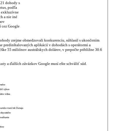
021 dohody s
ptus, podľa
y exkluzívne
h a nie iné
mov
í cez Google
 dohody zrejme obmedzovali konkurenciu, súhlasil s ukončením
 predinštalovaných aplikácií v dohodách s operátormi a
ške 55 miliónov austrálskych dolárov, v prepočte približne 30.6
y a ďalších záväzkov Google musí ešte schváliť súd.
anelov
ížiť výkon
átov videa
munsko mení tok Dunaja
 obyvateľov
o meškanie
ánkov