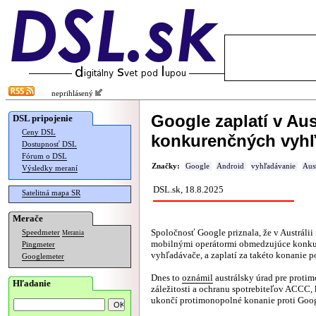
neprihlásený
Google zaplatí v Au
DSL pripojenie
Ceny DSL
konkurenčných vyhľ
Dostupnosť DSL
Fórum o DSL
Značky:
Google
Android
vyhľadávanie
Aust
Výsledky meraní
DSL.sk, 18.8.2025
Satelitná mapa SR
Merače
Spoločnosť Google priznala, že v Austrálii
Speedmeter
Merania
mobilnými operátormi obmedzujúce konk
Pingmeter
vyhľadávače, a zaplatí za takéto konanie p
Googlemeter
Dnes to
oznámil
austrálsky úrad pre proti
Hľadanie
záležitosti a ochranu spotrebiteľov ACCC,
ukončí protimonopolné konanie proti Goog