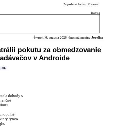
Za poslednú hodinu: 57 meraní
inzercia
Štvrtok, 6. augusta 2026, dnes má meniny
Jozefína
strálii pokutu za obmedzovanie
adávačov v Androide
rália
 mala dohody s
urenčné
okutu.
monopolné
 ktorý týmto
le.