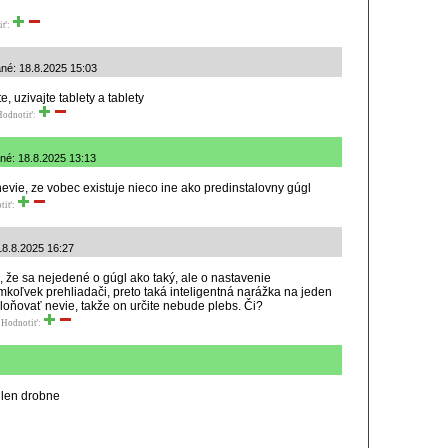
iť:
ané: 18.8.2025 15:03
, uzivajte tablety a tablety
Hodnotiť:
ané: 18.8.2025 13:13
nevie, ze vobec existuje nieco ine ako predinstalovny gúgl
tiť:
 18.8.2025 16:27
, že sa nejedené o gúgl ako taký, ale o nastavenie
koľvek prehliadači, preto taká inteligentná narážka na jeden
loňovať nevie, takže on určite nebude plebs. Či?
Hodnotiť:
 len drobne