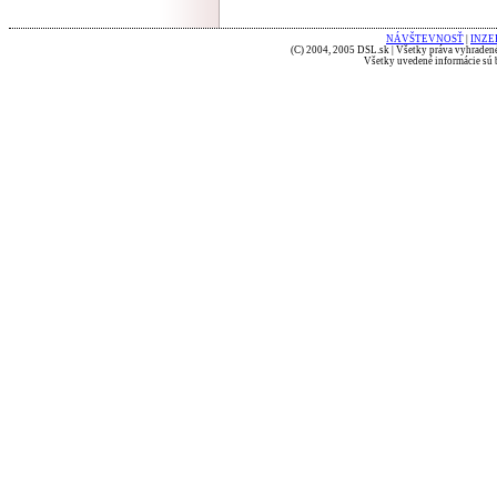
NÁVŠTEVNOSŤ
|
INZE
(C) 2004, 2005 DSL.sk | Všetky práva vyhradené
Všetky uvedené informácie sú b