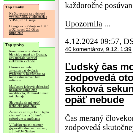
každoročné posúvani
Top články
Na Slovensku sa v tichosti
vypína ADSL v lokalitách s
VDSL, už 31. mája
Upozornila
...
Orange sa doťahuje na UPC
a O2, spustí 2.5 Gbps
pripojenie
4.12.2024 09:57, D
Top správy
40 komentárov, 9.12. 1:39
Rumunsko odstrelmi a
blokádou mení tok Dunaja,
aby udržalo jadrovú
elektráreň v chode
Ľudský čas m
Chrome sa bude
aktualizovať dvakrát
týždenne, v budúcnosti sa
zodpovedá oto
bude aktualizovať bez
reštartov
skoková sekun
Maďarsko jadrovú elektráreň
nakoniec kompletne
neodstavilo, Rumunsko mení
opäť nebude
tok Dunaja
Slovensko.sk má opäť
technické problémy
Železnice znižujú kvôli teplu
rýchlosť iba na 50 km/h,
Čas meraný človeko
spôsobuje to meškanie
zodpovedá skutočnej
V Poľsku spustili takmer
gigawatthodinové úložisko,
z LiFePO4 článkov