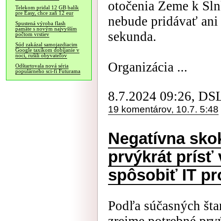
otočenia Zeme k Sln
Telekom pridal 12 GB balík
pre Easy, chce zaň 12 eur
nebude pridávať ani
Spustená výroba flash
pamäte s novým najvyšším
sekunda.
počtom vrstiev
Súd zakázal samojazdiacim
Google taxíkom dobíjanie v
noci, rušili obyvateľov
Organizácia ...
Odštartovala nová séria
populárneho sci-fi Futurama
8.7.2024 09:26, DS
19 komentárov, 10.7. 5:48
Negatívna sko
prvýkrát prísť
spôsobiť IT p
Podľa súčasných šta