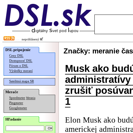
neprihlásený
Značky: meranie ča
DSL pripojenie
Ceny DSL
Dostupnosť DSL
Musk ako budú
Fórum o DSL
Výsledky meraní
administratívy
Satelitná mapa SR
zrušiť posúvan
Merače
Speedmeter
1
Merania
Pingmeter
Googlemeter
Elon Musk ako budúc
Hľadanie
americkej administr