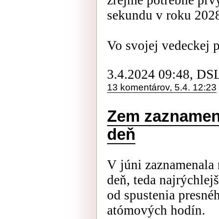
zrejme potrebné prv
sekundu v roku 202
Vo svojej vedeckej 
3.4.2024 09:48, DS
13 komentárov, 5.4. 12:23
Zem zaznamena
deň
V júni zaznamenala n
deň, teda najrýchlejš
od spustenia presn
atómových hodín.