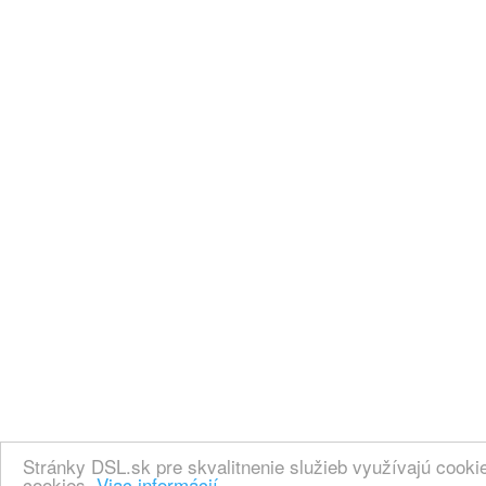
Stránky DSL.sk pre skvalitnenie služieb využívajú cook
cookies.
Viac informácií