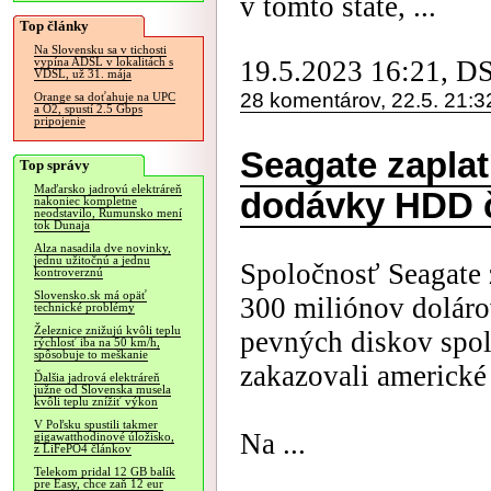
v tomto štáte, ...
Top články
Na Slovensku sa v tichosti
19.5.2023 16:21, D
vypína ADSL v lokalitách s
VDSL, už 31. mája
28 komentárov, 22.5. 21:3
Orange sa doťahuje na UPC
a O2, spustí 2.5 Gbps
pripojenie
Seagate zaplat
Top správy
Maďarsko jadrovú elektráreň
dodávky HDD 
nakoniec kompletne
neodstavilo, Rumunsko mení
tok Dunaja
Alza nasadila dve novinky,
jednu užitočnú a jednu
Spoločnosť Seagate 
kontroverznú
Slovensko.sk má opäť
300 miliónov doláro
technické problémy
Železnice znižujú kvôli teplu
pevných diskov spol
rýchlosť iba na 50 km/h,
spôsobuje to meškanie
zakazovali americké
Ďalšia jadrová elektráreň
južne od Slovenska musela
kvôli teplu znížiť výkon
V Poľsku spustili takmer
Na ...
gigawatthodinové úložisko,
z LiFePO4 článkov
Telekom pridal 12 GB balík
pre Easy, chce zaň 12 eur