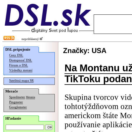
neprihlásený
Značky: USA
DSL pripojenie
Ceny DSL
Dostupnosť DSL
Na Montanu už
Fórum o DSL
Výsledky meraní
TikToku podan
Satelitná mapa SR
Merače
Skupina tvorcov vid
Speedmeter
Merania
Pingmeter
tohtotýždňovom ozn
Googlemeter
americkom štáte Mon
Hľadanie
používanie aplikáci