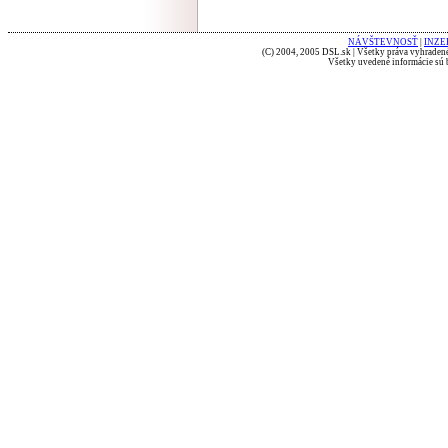
NÁVŠTEVNOSŤ
|
INZE
(C) 2004, 2005 DSL.sk | Všetky práva vyhradené
Všetky uvedené informácie sú b