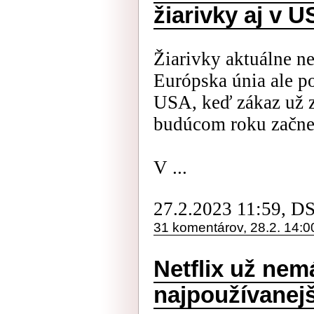
žiarivky aj v 
Žiarivky aktuálne n
Európska únia ale po
USA, keď zákaz už za
budúcom roku začne 
V ...
27.2.2023 11:59, D
31 komentárov, 28.2. 14:0
Netflix už ne
najpoužívanejš