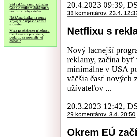
20.4.2023 09:39, D
Súd zakázal samojazdiacim
Google taxíkom dobíjanie v
noci, rušili obyvateľov
38 komentárov, 23.4. 12:3
NASA na diaľku na sonde
Voyager 2 úspešne znížila
spotrebu
Netflixu s rek
Misia na záchranu teleskopu
Swift ešte nie je stratená,
podarilo sa spomaliť jej
otáčanie
Nový lacnejší progr
reklamy, začína byť
minimálne v USA pop
väčšia časť nových 
užívateľov ...
20.3.2023 12:42, D
29 komentárov, 3.4. 20:50
Okrem EÚ začí