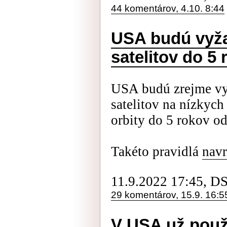
44 komentárov, 4.10. 8:44
USA budú vyža
satelitov do 5
USA budú zrejme vy
satelitov na nízkych
orbity do 5 rokov od
Takéto pravidlá
navr
11.9.2022 17:45, D
29 komentárov, 15.9. 16:5
V USA už použí