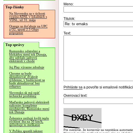
Meno:
Top články
Na Slovensku sa v tichosti
vypína ADSL v lokalitách s
Titulok:
VDSL, už 31. mája
Orange sa doťahuje na UPC
a O2, spustí 2.5 Gbps
pripojenie
Text:
Top správy
Rumunsko odstrelmi a
blokádou mení tok Dunaja,
aby udržalo jadrovú
elektráreň v chode
Joj Play výrazne zdražuje
Chrome sa bude
aktualizovať dvakrát
týždenne, v budúcnosti sa
bude aktualizovať bez
reštartov
Prihláste sa
a povoľte si emailové notifiká
Slovensko.sk má opäť
Overovací text:
technické problémy
Maďarsko jadrovú elektráreň
nakoniec kompletne
neodstavilo, Rumunsko mení
tok Dunaja
Železnice znižujú kvôli teplu
rýchlosť iba na 50 km/h,
spôsobuje to meškanie
Pre overenie, že komentár sa nepridáva automatizov
V Poľsku spustili takmer