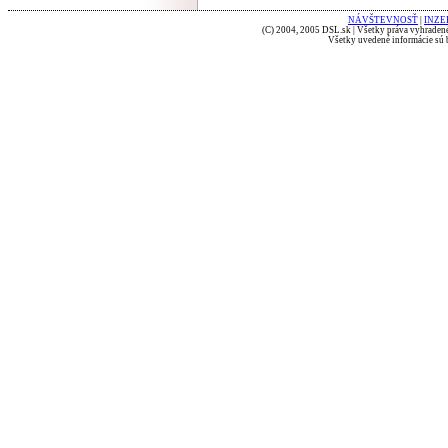
NÁVŠTEVNOSŤ
|
INZE
(C) 2004, 2005 DSL.sk | Všetky práva vyhradené
Všetky uvedené informácie sú b