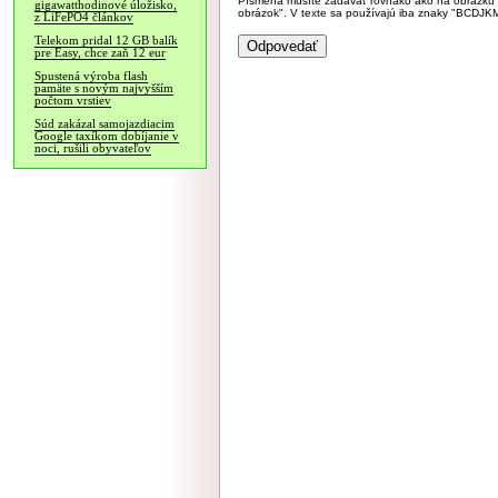
Písmená musíte zadávať rovnako ako na obrázku veľk
gigawatthodinové úložisko,
obrázok". V texte sa používajú iba znaky "BC
z LiFePO4 článkov
Telekom pridal 12 GB balík
pre Easy, chce zaň 12 eur
Spustená výroba flash
pamäte s novým najvyšším
počtom vrstiev
Súd zakázal samojazdiacim
Google taxíkom dobíjanie v
noci, rušili obyvateľov