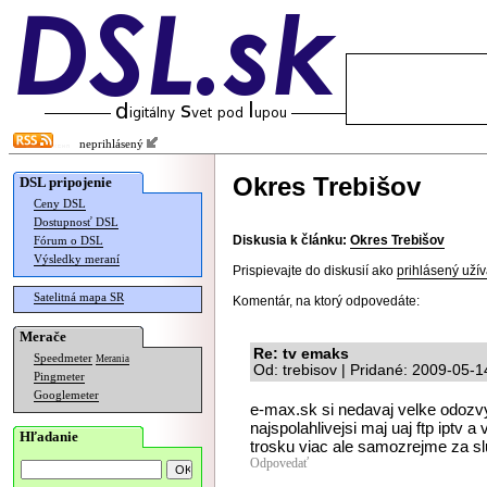
neprihlásený
Okres Trebišov
DSL pripojenie
Ceny DSL
Dostupnosť DSL
Diskusia k článku:
Okres Trebišov
Fórum o DSL
Výsledky meraní
Prispievajte do diskusií ako
prihlásený užív
Satelitná mapa SR
Komentár, na ktorý odpovedáte:
Merače
Re: tv emaks
Speedmeter
Merania
Od: trebisov | Pridané: 2009-05-1
Pingmeter
Googlemeter
e-max.sk si nedavaj velke odozvy 
najspolahlivejsi maj uaj ftp iptv
Hľadanie
trosku viac ale samozrejme za slu
Odpovedať