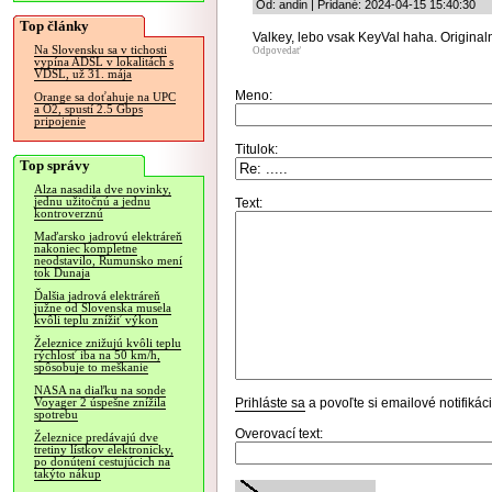
Od: andin | Pridané: 2024-04-15 15:40:30
Top články
Valkey, lebo vsak KeyVal haha. Originaln
Na Slovensku sa v tichosti
Odpovedať
vypína ADSL v lokalitách s
VDSL, už 31. mája
Meno:
Orange sa doťahuje na UPC
a O2, spustí 2.5 Gbps
pripojenie
Titulok:
Top správy
Alza nasadila dve novinky,
jednu užitočnú a jednu
Text:
kontroverznú
Maďarsko jadrovú elektráreň
nakoniec kompletne
neodstavilo, Rumunsko mení
tok Dunaja
Ďalšia jadrová elektráreň
južne od Slovenska musela
kvôli teplu znížiť výkon
Železnice znižujú kvôli teplu
rýchlosť iba na 50 km/h,
spôsobuje to meškanie
NASA na diaľku na sonde
Prihláste sa
a povoľte si emailové notifiká
Voyager 2 úspešne znížila
spotrebu
Overovací text:
Železnice predávajú dve
tretiny lístkov elektronicky,
po donútení cestujúcich na
takýto nákup