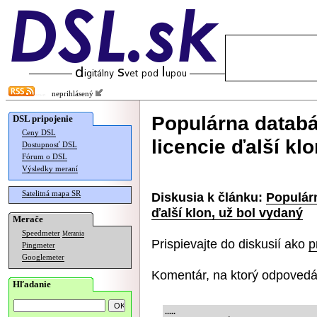
neprihlásený
Populárna datab
DSL pripojenie
Ceny DSL
licencie ďalší kl
Dostupnosť DSL
Fórum o DSL
Výsledky meraní
Satelitná mapa SR
Diskusia k článku:
Populár
ďalší klon, už bol vydaný
Merače
Speedmeter
Merania
Prispievajte do diskusií ako
p
Pingmeter
Googlemeter
Komentár, na ktorý odpovedá
Hľadanie
.....