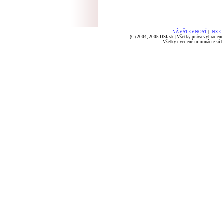
NÁVŠTEVNOSŤ
|
INZE
(C) 2004, 2005 DSL.sk | Všetky práva vyhradené
Všetky uvedené informácie sú b