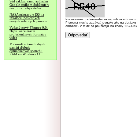
Súd zakázal samojazdiacim
Google taxíkom dobíjanie v
noci, rušili obyvateľov
NASA pripravuje ISS na
inštaláciu posledných
Pre overenie, že komentár sa nepridáva automatizov
nových solárnych panelov
Písmená musíte zadávať rovnako ako na obrázku veľk
obrázok". V texte sa používajú iba znaky "BC
Vydaný nový FFmpeg 9.0,
zlepšil akceleráciu
profesionálnych formátov
videa
Microsoft v čase drahých
pamätí sľubuje
optimalizovať spotrebu
RAM vo Windows 11