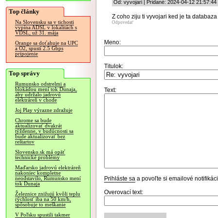
Od: vyvojari | Pridané: 2024-04-12 21:57:44
Top články
Z coho ziju ti vyvojari ked je ta databa
Na Slovensku sa v tichosti
Odpovedať
vypína ADSL v lokalitách s
VDSL, už 31. mája
Meno:
Orange sa doťahuje na UPC
a O2, spustí 2.5 Gbps
pripojenie
Titulok:
Top správy
Rumunsko odstrelmi a
blokádou mení tok Dunaja,
Text:
aby udržalo jadrovú
elektráreň v chode
Joj Play výrazne zdražuje
Chrome sa bude
aktualizovať dvakrát
týždenne, v budúcnosti sa
bude aktualizovať bez
reštartov
Slovensko.sk má opäť
technické problémy
Maďarsko jadrovú elektráreň
nakoniec kompletne
Prihláste sa
a povoľte si emailové notifiká
neodstavilo, Rumunsko mení
tok Dunaja
Overovací text:
Železnice znižujú kvôli teplu
rýchlosť iba na 50 km/h,
spôsobuje to meškanie
V Poľsku spustili takmer