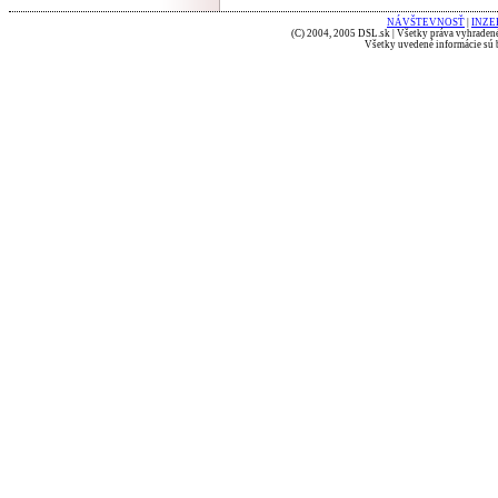
NÁVŠTEVNOSŤ
|
INZE
(C) 2004, 2005 DSL.sk | Všetky práva vyhradené
Všetky uvedené informácie sú b