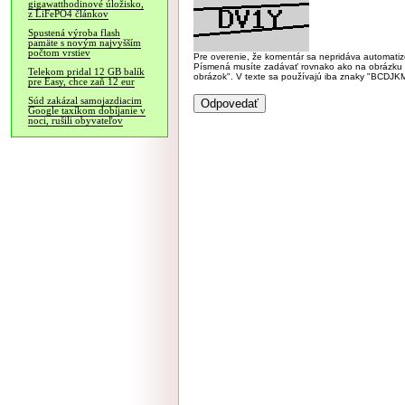
gigawatthodinové úložisko,
z LiFePO4 článkov
Spustená výroba flash
pamäte s novým najvyšším
počtom vrstiev
Pre overenie, že komentár sa nepridáva automatizov
Písmená musíte zadávať rovnako ako na obrázku veľk
Telekom pridal 12 GB balík
obrázok". V texte sa používajú iba znaky "BC
pre Easy, chce zaň 12 eur
Súd zakázal samojazdiacim
Google taxíkom dobíjanie v
noci, rušili obyvateľov