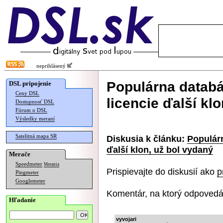
neprihlásený
Populárna datab
DSL pripojenie
Ceny DSL
licencie ďalší kl
Dostupnosť DSL
Fórum o DSL
Výsledky meraní
Satelitná mapa SR
Diskusia k článku:
Populár
ďalší klon, už bol vydaný
Merače
Speedmeter
Merania
Prispievajte do diskusií ako
p
Pingmeter
Googlemeter
Komentár, na ktorý odpovedá
Hľadanie
vyvojari