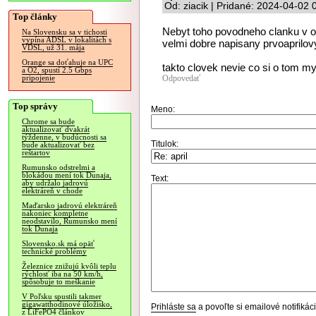
Od: ziacik | Pridané: 2024-04-02 
Top články
Nebyt toho povodneho clanku v o
Na Slovensku sa v tichosti
vypína ADSL v lokalitách s
velmi dobre napisany prvoaprilovy
VDSL, už 31. mája
Orange sa doťahuje na UPC
takto clovek nevie co si o tom mys
a O2, spustí 2.5 Gbps
Odpovedať
pripojenie
Top správy
Meno:
Chrome sa bude
aktualizovať dvakrát
týždenne, v budúcnosti sa
Titulok:
bude aktualizovať bez
reštartov
Rumunsko odstrelmi a
blokádou mení tok Dunaja,
Text:
aby udržalo jadrovú
elektráreň v chode
Maďarsko jadrovú elektráreň
nakoniec kompletne
neodstavilo, Rumunsko mení
tok Dunaja
Slovensko.sk má opäť
technické problémy
Železnice znižujú kvôli teplu
rýchlosť iba na 50 km/h,
spôsobuje to meškanie
V Poľsku spustili takmer
gigawatthodinové úložisko,
Prihláste sa
a povoľte si emailové notifiká
z LiFePO4 článkov