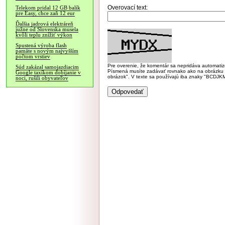
Overovací text:
Telekom pridal 12 GB balík
pre Easy, chce zaň 12 eur
Ďalšia jadrová elektráreň
južne od Slovenska musela
kvôli teplu znížiť výkon
Spustená výroba flash
pamäte s novým najvyšším
počtom vrstiev
Pre overenie, že komentár sa nepridáva automatizov
Súd zakázal samojazdiacim
Písmená musíte zadávať rovnako ako na obrázku veľk
Google taxíkom dobíjanie v
obrázok". V texte sa používajú iba znaky "BC
noci, rušili obyvateľov