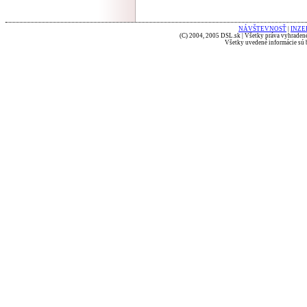
NÁVŠTEVNOSŤ
|
INZE
(C) 2004, 2005 DSL.sk | Všetky práva vyhradené
Všetky uvedené informácie sú b