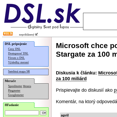
neprihlásený
Microsoft chce p
DSL pripojenie
Ceny DSL
Stargate za 100 m
Dostupnosť DSL
Fórum o DSL
Výsledky meraní
Satelitná mapa SR
Diskusia k článku:
Microsof
za 100 miliárd
Merače
Speedmeter
Merania
Prispievajte do diskusií ako
p
Pingmeter
Googlemeter
Komentár, na ktorý odpovedá
Hľadanie
april