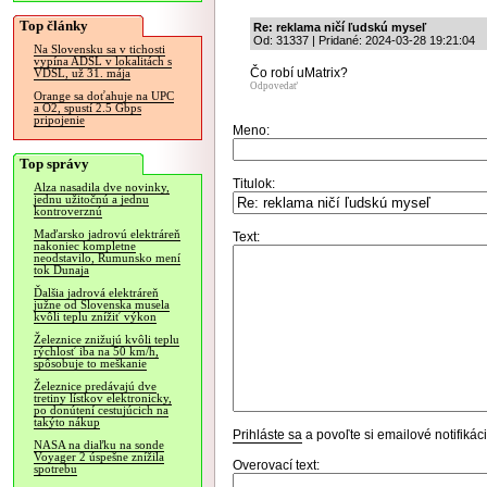
Top články
Re: reklama ničí ľudskú myseľ
Od: 31337 | Pridané: 2024-03-28 19:21:04
Na Slovensku sa v tichosti
vypína ADSL v lokalitách s
Čo robí uMatrix?
VDSL, už 31. mája
Odpovedať
Orange sa doťahuje na UPC
a O2, spustí 2.5 Gbps
pripojenie
Meno:
Top správy
Titulok:
Alza nasadila dve novinky,
jednu užitočnú a jednu
kontroverznú
Maďarsko jadrovú elektráreň
Text:
nakoniec kompletne
neodstavilo, Rumunsko mení
tok Dunaja
Ďalšia jadrová elektráreň
južne od Slovenska musela
kvôli teplu znížiť výkon
Železnice znižujú kvôli teplu
rýchlosť iba na 50 km/h,
spôsobuje to meškanie
Železnice predávajú dve
tretiny lístkov elektronicky,
po donútení cestujúcich na
takýto nákup
Prihláste sa
a povoľte si emailové notifiká
NASA na diaľku na sonde
Voyager 2 úspešne znížila
Overovací text:
spotrebu