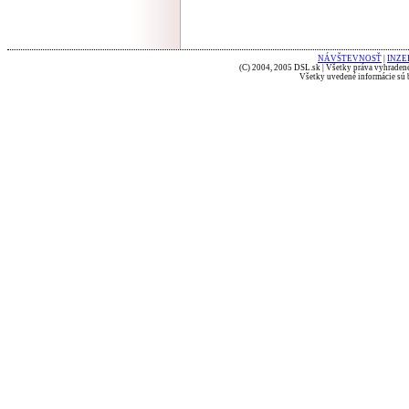
NÁVŠTEVNOSŤ
|
INZE
(C) 2004, 2005 DSL.sk | Všetky práva vyhradené
Všetky uvedené informácie sú b