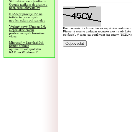
Súd zakázal samojazdiacim
Google taxíkom dobíjanie v
noci, rušili obyvateľov
NASA pripravuje ISS na
inštaláciu posledných
nových solárnych panelov
Vydaný nový FFmpeg 9.0,
Pre overenie, že komentár sa nepridáva automatizov
zlepšil akceleráciu
Písmená musíte zadávať rovnako ako na obrázku veľk
profesionálnych formátov
obrázok". V texte sa používajú iba znaky "BC
videa
Microsoft v čase drahých
pamätí sľubuje
optimalizovať spotrebu
RAM vo Windows 11