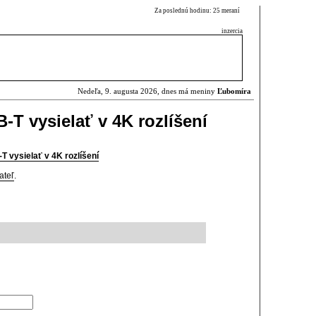
Za poslednú hodinu: 25 meraní
inzercia
Nedeľa, 9. augusta 2026, dnes má meniny
Ľubomíra
-T vysielať v 4K rozlíšení
 vysielať v 4K rozlíšení
ateľ
.