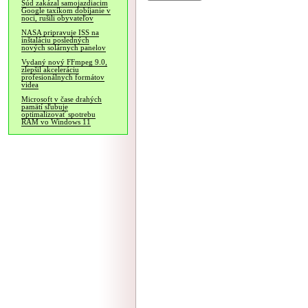
Súd zakázal samojazdiacim
Google taxíkom dobíjanie v
noci, rušili obyvateľov
NASA pripravuje ISS na
inštaláciu posledných
nových solárnych panelov
Vydaný nový FFmpeg 9.0,
zlepšil akceleráciu
profesionálnych formátov
videa
Microsoft v čase drahých
pamätí sľubuje
optimalizovať spotrebu
RAM vo Windows 11