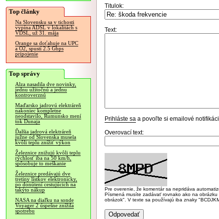
Titulok:
Top články
Na Slovensku sa v tichosti
vypína ADSL v lokalitách s
Text:
VDSL, už 31. mája
Orange sa doťahuje na UPC
a O2, spustí 2.5 Gbps
pripojenie
Top správy
Alza nasadila dve novinky,
jednu užitočnú a jednu
kontroverznú
Maďarsko jadrovú elektráreň
nakoniec kompletne
neodstavilo, Rumunsko mení
Prihláste sa
a povoľte si emailové notifiká
tok Dunaja
Ďalšia jadrová elektráreň
Overovací text:
južne od Slovenska musela
kvôli teplu znížiť výkon
Železnice znižujú kvôli teplu
rýchlosť iba na 50 km/h,
spôsobuje to meškanie
Železnice predávajú dve
tretiny lístkov elektronicky,
po donútení cestujúcich na
Pre overenie, že komentár sa nepridáva automatizov
takýto nákup
Písmená musíte zadávať rovnako ako na obrázku veľk
obrázok". V texte sa používajú iba znaky "BC
NASA na diaľku na sonde
Voyager 2 úspešne znížila
spotrebu