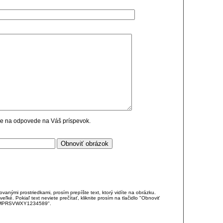
cie na odpovede na Váš príspevok.
anými prostriedkami, prosím prepíšte text, ktorý vidíte na obrázku.
é. Pokiaľ text neviete prečítať, kliknite prosím na tlačidlo "Obnoviť
DJKMPRSVWXY1234589".