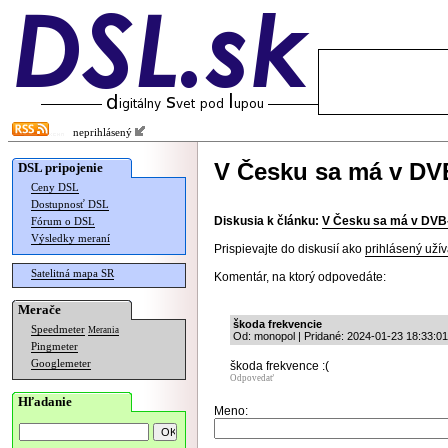
neprihlásený
V Česku sa má v DVB
DSL pripojenie
Ceny DSL
Dostupnosť DSL
Diskusia k článku:
V Česku sa má v DVB-T
Fórum o DSL
Výsledky meraní
Prispievajte do diskusií ako
prihlásený užív
Satelitná mapa SR
Komentár, na ktorý odpovedáte:
Merače
škoda frekvencie
Speedmeter
Merania
Od: monopol | Pridané: 2024-01-23 18:33:01
Pingmeter
Googlemeter
škoda frekvence :(
Odpovedať
Hľadanie
Meno: