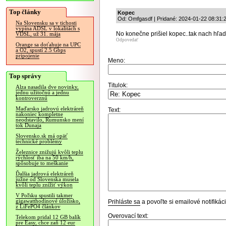
Top články
Kopec
Od: Omfgasdf | Pridané: 2024-01-22 08:31:
Na Slovensku sa v tichosti
vypína ADSL v lokalitách s
No konečne prišiel kopec..tak nach hľa
VDSL, už 31. mája
Odpovedať
Orange sa doťahuje na UPC
a O2, spustí 2.5 Gbps
pripojenie
Meno:
Top správy
Titulok:
Alza nasadila dve novinky,
jednu užitočnú a jednu
kontroverznú
Maďarsko jadrovú elektráreň
Text:
nakoniec kompletne
neodstavilo, Rumunsko mení
tok Dunaja
Slovensko.sk má opäť
technické problémy
Železnice znižujú kvôli teplu
rýchlosť iba na 50 km/h,
spôsobuje to meškanie
Ďalšia jadrová elektráreň
južne od Slovenska musela
kvôli teplu znížiť výkon
V Poľsku spustili takmer
gigawatthodinové úložisko,
Prihláste sa
a povoľte si emailové notifiká
z LiFePO4 článkov
Overovací text:
Telekom pridal 12 GB balík
pre Easy, chce zaň 12 eur