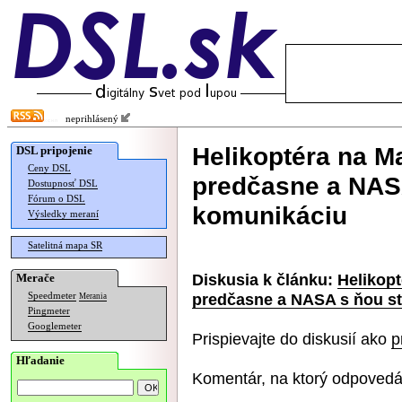
neprihlásený
Helikoptéra na M
DSL pripojenie
Ceny DSL
predčasne a NASA
Dostupnosť DSL
Fórum o DSL
komunikáciu
Výsledky meraní
Satelitná mapa SR
Diskusia k článku:
Helikopt
Merače
predčasne a NASA s ňou st
Speedmeter
Merania
Pingmeter
Googlemeter
Prispievajte do diskusií ako
p
Hľadanie
Komentár, na ktorý odpovedá