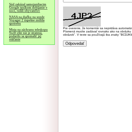
Súd zakázal samojazdiacim
Google taxíkom dobíjanie v
noci, rušili obyvateľov
NASA na diaľku na sonde
Voyager 2 úspešne znížila
spotrebu
Pre overenie, že komentár sa nepridáva automatizov
Misia na záchranu teleskopu
Písmená musíte zadávať rovnako ako na obrázku veľk
Swift ešte nie je stratená,
obrázok". V texte sa používajú iba znaky "BC
podarilo sa spomaliť jej
otáčanie