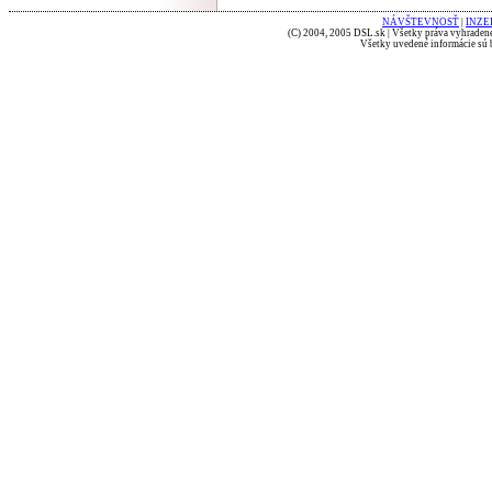
NÁVŠTEVNOSŤ
|
INZE
(C) 2004, 2005 DSL.sk | Všetky práva vyhradené
Všetky uvedené informácie sú b