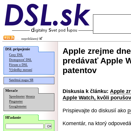
neprihlásený
Apple zrejme dne
DSL pripojenie
Ceny DSL
predávať Apple W
Dostupnosť DSL
Fórum o DSL
patentov
Výsledky meraní
Satelitná mapa SR
Diskusia k článku:
Apple z
Merače
Apple Watch, kvôli porušo
Speedmeter
Merania
Pingmeter
Googlemeter
Prispievajte do diskusií ako
p
Hľadanie
Komentár, na ktorý odpovedá