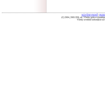
NÁVŠTEVNOSŤ
|
INZE
(C) 2004, 2005 DSL.sk | Všetky práva vyhradené
Všetky uvedené informácie sú b