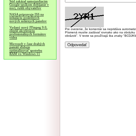
Súd zakázal samojazdiacim
Google taxíkom dobíjanie v
noci, rušili obyvateľov
NASA pripravuje ISS na
inštaláciu posledných
nových solárnych panelov
Vydaný nový FFmpeg 9.0,
Pre overenie, že komentár sa nepridáva automatizov
zlepšil akceleráciu
Písmená musíte zadávať rovnako ako na obrázku veľk
profesionálnych formátov
obrázok". V texte sa používajú iba znaky "BC
videa
Microsoft v čase drahých
pamätí sľubuje
optimalizovať spotrebu
RAM vo Windows 11