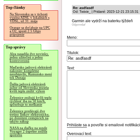
Top články
Re: asdfasdf
Od: Twixie_ | Pridané: 2023-12-21 23:15:31
Na Slovensku sa v tichosti
vypína ADSL v lokalitách s
Garmin ale vydrží na baterku týždeň
VDSL, už 31. mája
Odpovedať
Orange sa doťahuje na UPC
a O2, spustí 2.5 Gbps
pripojenie
Meno:
Top správy
Titulok:
Alza nasadila dve novinky,
jednu užitočnú a jednu
kontroverznú
Maďarsko jadrovú elektráreň
Text:
nakoniec kompletne
neodstavilo, Rumunsko mení
tok Dunaja
Ďalšia jadrová elektráreň
južne od Slovenska musela
kvôli teplu znížiť výkon
Železnice znižujú kvôli teplu
rýchlosť iba na 50 km/h,
spôsobuje to meškanie
Železnice predávajú dve
tretiny lístkov elektronicky,
po donútení cestujúcich na
takýto nákup
Prihláste sa
a povoľte si emailové notifiká
NASA na diaľku na sonde
Voyager 2 úspešne znížila
Overovací text:
spotrebu